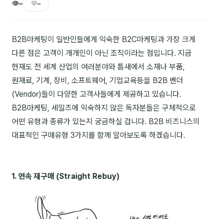
👁
♥
–
–
🎓 강사육성 · 교수법
4
🏭 산업 특화
5
B2B마케팅이 일반인들에게 익숙한 B2C마케팅과 가장 크게
다른 점은 고객이 개개인이 아닌 조직이라는 점입니다. 지금
💻 IT · 디지털
8
현재도 전 세계 산업의 여러분야와 틈새에서 소재나 부품,
🎬 영상 · 콘텐츠
4
원재료, 기계, 장비, 소프트웨어, 기업교육등을 B2B 벤더
(Vendor)들이 다양한 고객사들에게 제공하고 있습니다.
📊 프레젠테이션 · 기획
11
B2B마케팅, 세일즈에 익숙하지 않은 독자분들은 구체적으로
어떤 유형과 종류가 있는지 궁금하실 겁니다. B2B 비즈니스의
🚀 창업 · 커리어
13
대표적인 구매유형 3가지를 함께 알아보도록 하겠습니다.
🗣️ 외국어 강의
2
👥 리더십 · 조직
14
1. 연속 재구매 (Straight Rebuy)
📚 인문학 · 교양
7
🤲 협력강사 과정
15