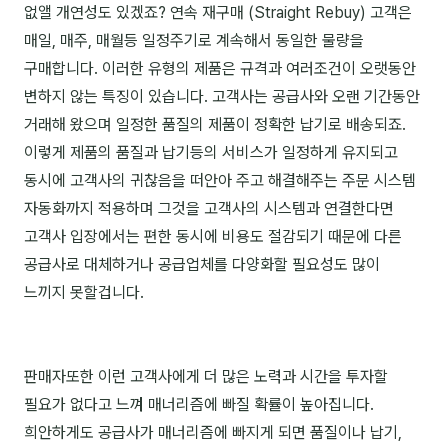
없앨 개연성도 있겠죠? 연속 재구매 (Straight Rebuy) 고객은
김종무
매일, 매주, 매월등 일정주기로 계속해서 동일한 물량을
김지혜
구매합니다. 이러한 유형의 제품은 규격과 여러조건이 오랫동안
김휘
변하지 않는 특징이 있습니다. 고객사는 공급사와 오랜 기간동안
거래해 왔으며 일정한 품질의 제품이 정확한 납기로 배송되죠.
노준영
이렇게 제품의 품질과 납기등의 서비스가 일정하게 유지되고
Maria
동시에 고객사의 귀찮음을 떠안아 주고 해결해주는 주문 시스템
자동화까지 적용하며 그것을 고객사의 시스템과 연결한다면
민광동
고객사 입장에서는 편한 동시에 비용도 절감되기 때문에 다른
박혜랑
공급사로 대체하거나 공급업체를 다양화할 필요성도 많이
느끼지 못할겁니다.
안정미
오미영
윤석현
판매자또한 이런 고객사에게 더 많은 노력과 시간을 투자할
필요가 없다고 느껴 매너리즘에 빠질 확률이 높아집니다.
은종성
희안하게도 공급사가 매너리즘에 빠지게 되면 품질이나 납기,