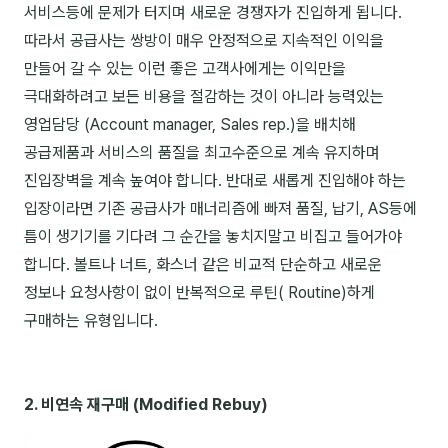
이상미
서비스등에 문제가 터지며 새로운 경쟁자가 진입하게 됩니다.
따라서 공급사는 쌍방이 매우 안정적으로 지속적인 이익을
이미루
만들어 갈 수 있는 이런 좋은 고객사에게는 이익만을
이옥겸
극대화하려고 보든 비용을 절감하는 것이 아니라 능력있는
영업담당 (Account manager, Sales rep.)을 배치해
이인우
공급제품과 서비스의 품질을 최고수준으로 계속 유지하며
임아라
진입장벽을 계속 높여야 합니다. 반대로 새롭게 진입해야 하는
전승빈
입장이라면 기존 공급사가 매너리즘에 빠져 품질, 납기, AS등에
틈이 생기기를 기다려 그 순간을 놓치지말고 비집고 들어가야
정일영
합니다. 볼트나 너트, 화스너 같은 비교적 단순하고 새로운
조안나
정보나 요청사항이 없이 반복적으로 루틴( Routine)하게
구매하는 유형입니다.
조은아
진나하
2. 비연속 재구매 (Modified Rebuy)
최지혜
홍은표