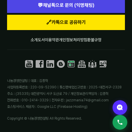
💬
채널톡으로 문의 (익명채팅)
🔗
카톡으로 공유하기
소개
도서
이용약관
개인정보처리방침
환불규정
나눔경영컨설팅 | 대표 : 김종혁
사업자등록번호 : 220-09-52390 | 통신판매업신고번호 : 2025-대전서구-2328
주소 : (35335) 대전광역시 서구 도산로 79 / 개인정보관리책임자 : 김종혁
전화번호 : 010-2414-3329 | 전자우편 : jazzmania74@gmail.com
호스팅서비스 제공자 : Google LLC (Firebase Hosting)
Copyright © 나눔경영컨설팅 All Rights Reserved.