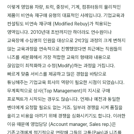
커뮤니티
이렇게 영업용 차량, 트럭, 중장비, 기계, 컴퓨터등의 물리적인
토크
제품이 비연속 재구매 유형의 대표적인 사례입니다. 기업교육과
컨설팅도 비연속 재구매 (Modified Rebuy)가 적용되는
문서자료실
영역입니다. 2010년대 초반까지만 하더라도 연수원이나
영상자료실
교육장에 수십명의 인원을 대상으로 2박3일 과정의 크게 변하지
않는 교육과정을 연속적으로 진행했었다면 최근에는 직원들의
AI 웹앱
니즈를 세분화해서 가장 적합한 교육의 형태와 내용으로
등급 · 포인트
끊임없이 최적화하고 수정(Modify)하는 과정을 거칩니다.
빠르게 맞춤 서비스를 제공하고 많은 경험을 바탕으로
문의
튜닝해주는 기업교육 회사의 역량이 필요한 시점이 되었습니다.
1:1 문의
무계획적으로 상사(Top Management)의 지시로 구매
프로젝트가 시작되는 경우도 많습니다. 언제나 예전과 동일한
공지사항
벤더에게 요청할 필요도 없는 거죠. 일부러 경쟁을 시켜 품질을
자주 묻는 질문
올리고 비용을 아끼기 위해 경쟁을 심화시키기도 합니다. 이러한
이유 때문에 영업담당 (Account manager, Sales rep.)은
기존고객에게 정기적으로 연락해 그들의 고통(Pain)과 니즈를