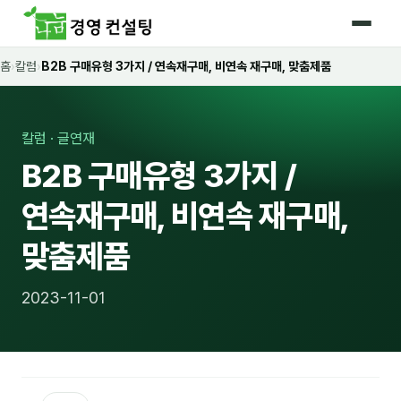
홈
›
칼럼
›
B2B 구매유형 3가지 / 연속재구매, 비연속 재구매, 맞춤제품
홈
커리큘럼
칼럼 · 글연재
🛡️ 법정 의무교육 4종
B2B 구매유형 3가지 /
🤖 AI · IT 교육
17
연속재구매, 비연속 재구매,
📈 마케팅 · 영업
18
맞춤제품
🤝 B2B 세일즈
13
2023-11-01
💼 비즈니스 스킬
13
🧭 경영전략 · 트렌드
8
🌏 글로벌 비즈니스
10