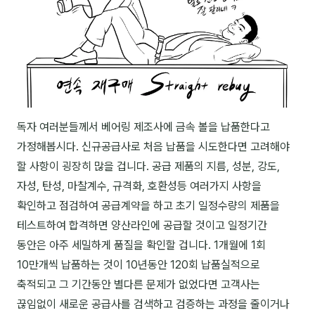
NEW
온라인강의
📈 B2B 마케팅
3
🤖 AI 실무
2
🧭 기획·전략
1
독자 여러분들께서 베어링 제조사에 금속 볼을 납품한다고
가정해봅시다. 신규공급사로 처음 납품을 시도한다면 고려해야
강사
할 사항이 굉장히 많을 겁니다. 공급 제품의 지름, 성분, 강도,
김종혁
자성, 탄성, 마찰계수, 규격화, 호환성등 여러가지 사항을
확인하고 점검하여 공급계약을 하고 초기 일정수량의 제품을
구자룡
테스트하여 합격하면 양산라인에 공급할 것이고 일정기간
김경태
동안은 아주 세밀하게 품질을 확인할 겁니다. 1개월에 1회
10만개씩 납품하는 것이 10년동안 120회 납품실적으로
김소연
축적되고 그 기간동안 별다른 문제가 없었다면 고객사는
김의중
끊임없이 새로운 공급사를 검색하고 검증하는 과정을 줄이거나