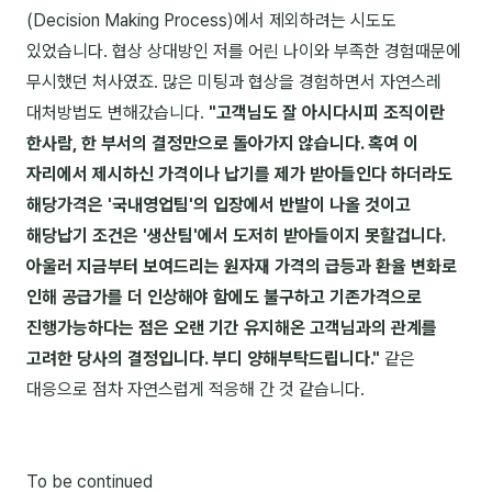
커뮤니티
(Decision Making Process)에서 제외하려는 시도도
토크
있었습니다. 협상 상대방인 저를 어린 나이와 부족한 경험때문에
무시했던 처사였죠. 많은 미팅과 협상을 경험하면서 자연스레
문서자료실
대처방법도 변해갔습니다.
"고객님도 잘 아시다시피 조직이란
영상자료실
한사람, 한 부서의 결정만으로 돌아가지 않습니다. 혹여 이
자리에서 제시하신 가격이나 납기를 제가 받아들인다 하더라도
AI 웹앱
해당가격은 '국내영업팀'의 입장에서 반발이 나올 것이고
등급 · 포인트
해당납기 조건은 '생산팀'에서 도저히 받아들이지 못할겁니다.
아울러 지금부터 보여드리는 원자재 가격의 급등과 환율 변화로
문의
인해 공급가를 더 인상해야 함에도 불구하고 기존가격으로
진행가능하다는 점은 오랜 기간 유지해온 고객님과의 관계를
💰 교육 견적 계산기
고려한 당사의 결정입니다. 부디 양해부탁드립니다."
같은
1:1 문의
대응으로 점차 자연스럽게 적응해 간 것 같습니다.
공지사항
자주 묻는 질문
To be continued