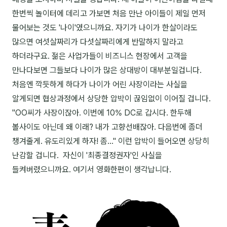
김종무
한번씩 놀이터에 데리고 가보면 처음 만난 아이들이 제일 먼저
물어보는 것도 '나이'였으니까요. 자기가 나이가 한살이라도
김지혜
많으면 여섯살짜리가 다섯살짜리에게 반말하지 말라고
김휘
하더라구요. 젊은 사업가들이 비즈니스 현장에서 고객을
노준영
만나다보면 그들보다 나이가 많은 상대방이 대부분일겁니다.
처음엔 깍듯하게 하다가 나이가 어린 사장이라는 사실을
Maria
알게되면 협상과정에서 상당한 압박이 끊임없이 이어질 겁니다.
민광동
"OO씨가 사장이잖아. 이번에 10% DC로 갑시다. 한두해
볼사이도 아닌데 왜 이래? 내가 고향선배잖아. 다음번에 좀더
박혜랑
챙겨줄게. 유도리있게 하자! 좀..." 이런 압박이 들어오면 상당히
안정미
난감할 겁니다. 자신이 '최종결정권자'인 사실을
들켜버렸으니까요. 여기서 영화한편이 생각납니다.
오미영
윤석현
은종성