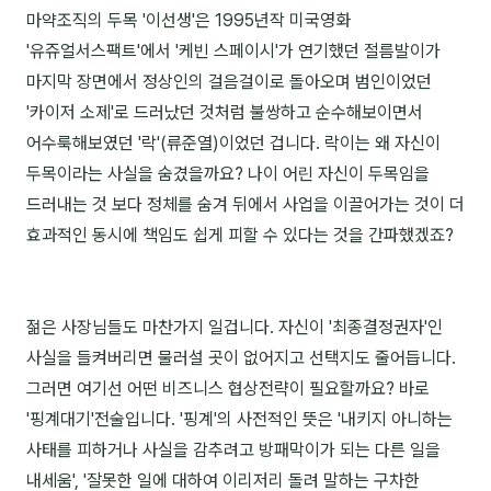
마약조직의 두목 '이선생'은 1995년작 미국영화
'유쥬얼서스팩트'에서 '케빈 스페이시'가 연기했던 절름발이가
후기
마지막 장면에서 정상인의 걸음걸이로 돌아오며 범인이었던
대면교육 후기
'카이저 소제'로 드러났던 것처럼 불쌍하고 순수해보이면서
어수룩해보였던 '락'(류준열)이었던 겁니다. 락이는 왜 자신이
담당자·교육생 피드백
두목이라는 사실을 숨겼을까요? 나이 어린 자신이 두목임을
고객사 레퍼런스
드러내는 것 보다 정체를 숨겨 뒤에서 사업을 이끌어가는 것이 더
효과적인 동시에 책임도 쉽게 피할 수 있다는 것을 간파했겠죠?
온라인강의 수강 후기
AI입문
젊은 사장님들도 마찬가지 일겁니다. 자신이 '최종결정권자'인
AI툴
사실을 들켜버리면 물러설 곳이 없어지고 선택지도 줄어듭니다.
그러면 여기선 어떤 비즈니스 협상전략이 필요할까요? 바로
전체 도구
'핑계대기'전술입니다. '핑계'의 사전적인 뜻은 '내키지 아니하는
미팅·보고
사태를 피하거나 사실을 감추려고 방패막이가 되는 다른 일을
내세움', '잘못한 일에 대하여 이리저리 돌려 말하는 구차한
제안·영업