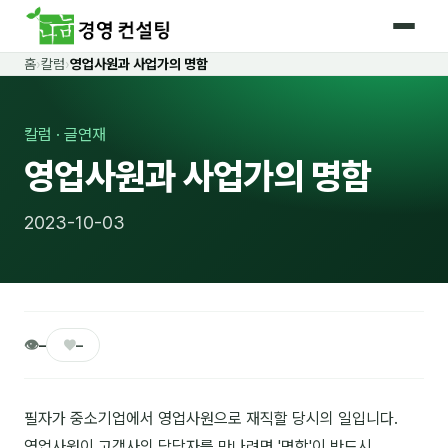
홈
›
칼럼
›
영업사원과 사업가의 명함
홈
커리큘럼
칼럼 · 글연재
영업사원과 사업가의 명함
🛡️ 법정 의무교육 4종
🤖 AI · IT 교육
17
2023-10-03
📈 마케팅 · 영업
18
🤝 B2B 세일즈
13
💼 비즈니스 스킬
👁
♥
13
–
–
🧭 경영전략 · 트렌드
8
필자가 중소기업에서 영업사원으로 재직할 당시의 일입니다.
🌏 글로벌 비즈니스
10
영업사원이 고객사의 담당자를 만나려면 '명함'이 반드시