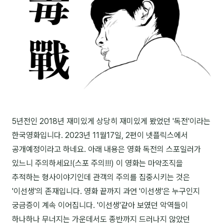
이상미
이미루
이옥겸
이인우
임아라
전승빈
5년전인 2018년 재미있게 상당히 재미있게 봤었던 '독전'이라는
정일영
한국영화입니다. 2023년 11월17일, 2편이 넷플릭스에서
조안나
공개예정이라고 하네요. 아래 내용은 영화 독전의 스포일러가
있느니 주의하세요!(스포 주의!!!) 이 영화는 마약조직을
조은아
추적하는 형사이야기인데 관객의 주의를 집중시키는 것은
진나하
'이선생'의 존재입니다. 영화 끝까지 과연 '이선생'은 누구인지
최지혜
궁금증이 계속 이어집니다. '이선생'같아 보였던 악역들이
하나하나 무너지는 가운데서도 종반까지 드러나지 않았던
홍은표