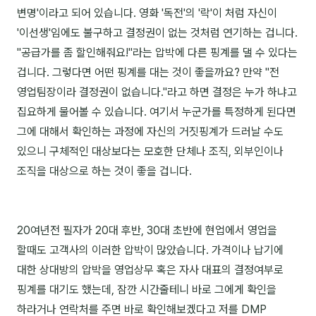
변명'이라고 되어 있습니다. 영화 '독전'의 '락'이 처럼 자신이
분석
'이선생'임에도 불구하고 결정권이 없는 것처럼 연기하는 겁니다.
"공급가를 좀 할인해줘요!"라는 압박에 다른 핑계를 댈 수 있다는
마케팅
겁니다. 그렇다면 어떤 핑계를 대는 것이 좋을까요? 만약 "전
재무·계약
영업팀장이라 결정권이 없습니다."라고 하면 결정은 누가 하냐고
B2B 영업도구
집요하게 물어볼 수 있습니다. 여기서 누군가를 특정하게 된다면
그에 대해서 확인하는 과정에 자신의 거짓핑계가 드러날 수도
일정
있으니 구체적인 대상보다는 모호한 단체나 조직, 외부인이나
조직을 대상으로 하는 것이 좋을 겁니다.
지식
용어사전
20여년전 필자가 20대 후반, 30대 초반에 현업에서 영업을
트렌드 리포트
할때도 고객사의 이러한 압박이 많았습니다. 가격이나 납기에
대한 상대방의 압박을 영업상무 혹은 자사 대표의 결정여부로
칼럼
핑계를 대기도 했는데, 잠깐 시간줄테니 바로 그에게 확인을
하라거나 연락처를 주면 바로 확인해보겠다고 저를 DMP