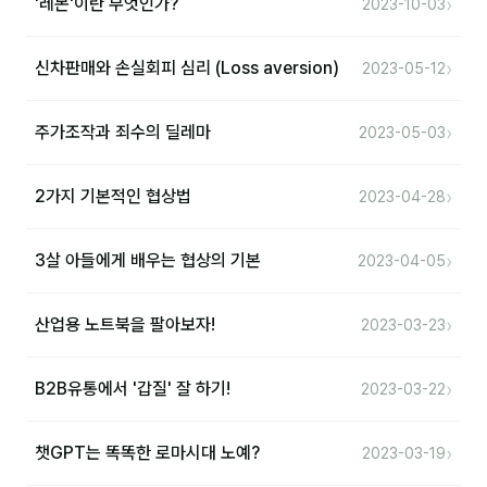
›
'레몬'이란 무엇인가?
2023-10-03
›
신차판매와 손실회피 심리 (Loss aversion)
2023-05-12
›
주가조작과 죄수의 딜레마
2023-05-03
›
2가지 기본적인 협상법
2023-04-28
›
3살 아들에게 배우는 협상의 기본
2023-04-05
›
산업용 노트북을 팔아보자!
2023-03-23
›
B2B유통에서 '갑질' 잘 하기!
2023-03-22
›
챗GPT는 똑똑한 로마시대 노예?
2023-03-19