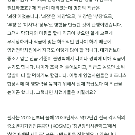
필요하겠죠? 제 직급이 대리였는데 명함의 직급은
🎓 강사육성 · 교수법
4
'과장'이었습니다. '과장'은 '차장'으로, '차장'은 '부장'으로,
🏭 산업 특화
5
'부장'은 '이사'나 '상무'로 명함을 만들던 것이 관행이었습니다.
고객사 담당자와 미팅을 할때 직급이 낮으면 알게 모르게
💻 IT · 디지털
8
무시당하거나 직급에 맞는 하위직만 만나야 하기 때문에
🎬 영상 · 콘텐츠
4
영업전략차원에서 지금도 이렇게 많이 할 겁니다. 대기업보다
중소기업은 진급 기준이 불명확해서 나이나 경력에 비해 직급이
📊 프레젠테이션 · 기획
11
높기도 합니다. 나이가 조금 더 들어보이고, 직급도 높으면 소위
🚀 창업 · 커리어
13
말빨이 더 잘 먹히기도 할겁니다. 이렇게 영업사원들은 비즈니스
협상시에 더 영향력을 높히기 위해서 실제 직급보다 더 직급을
🗣️ 외국어 강의
2
높이곤 합니다. 그렇다면 사업가들은 어떨까요?
👥 리더십 · 조직
14
📚 인문학 · 교양
7
필자는 2012년부터 올해 2023년까지 약12년간 전국 각지역의
중소벤처기업진흥공단 (KOSME) '청년창업사관학교'에서
🤲 협력강사 과정
15
'창업마케팅,세일즈' 교육과 멘토링을 진행해오고 있습니다.