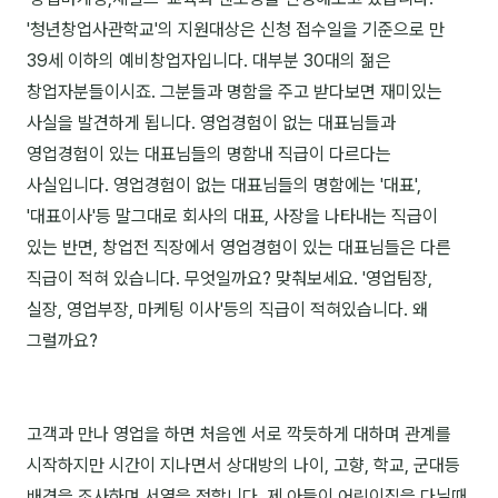
'청년창업사관학교'의 지원대상은 신청 접수일을 기준으로 만
NEW
온라인강의
39세 이하의 예비창업자입니다. 대부분 30대의 젊은
📈 B2B 마케팅
3
창업자분들이시죠. 그분들과 명함을 주고 받다보면 재미있는
사실을 발견하게 됩니다. 영업경험이 없는 대표님들과
🤖 AI 실무
2
영업경험이 있는 대표님들의 명함내 직급이 다르다는
🧭 기획·전략
1
사실입니다. 영업경험이 없는 대표님들의 명함에는 '대표',
'대표이사'등 말그대로 회사의 대표, 사장을 나타내는 직급이
있는 반면, 창업전 직장에서 영업경험이 있는 대표님들은 다른
강사
직급이 적혀 있습니다. 무엇일까요? 맞춰보세요. '영업팀장,
김종혁
실장, 영업부장, 마케팅 이사'등의 직급이 적혀있습니다. 왜
구자룡
그럴까요?
김경태
김소연
고객과 만나 영업을 하면 처음엔 서로 깍듯하게 대하며 관계를
시작하지만 시간이 지나면서 상대방의 나이, 고향, 학교, 군대등
김의중
배경을 조사하며 서열을 정합니다. 제 아들이 어린이집을 다닐때