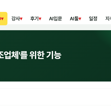
▾
강사
▾
후기
▾
AI입문
AI툴
▾
일정
지
제조업체'를 위한 기능