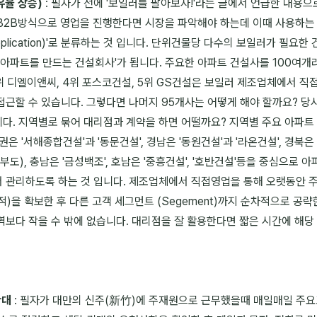
유율 상승)
: 필자가 전에 '보일러를 팔아보자!'라는 글에서 언급한 내용으
B2B방식으로 영업을 진행한다면 시장을 파악해야 하는데 이때 사용하는 
야(Application)'로 분류하는 것 입니다. 단위건물당 다수의 보일러가 필
'아파트를 만드는 건설회사'가 됩니다. 주요한 아파트 건설사를 100여개라
위 디엘이앤씨, 4위 포스코건설, 5위 GS건설은 보일러 제조업체에서 직접 K
접근할 수 있습니다. 그렇다면 나머지 95개사는 어떻게 해야 할까요? 
다. 지역별로 묶어 대리점과 계약을 하면 어떨까요? 지역별 주요 아파트
은 '서해종합건설'과 '동문건설', 경남은 '동원건설'과 '라온건설', 경북은
'은 부도), 충남은 '금성백조', 호남은 '중흥건설', '호반건설'등을 중심으로
 관리하도록 하는 것 입니다. 제조업체에서 직접영업을 통해 오랫동안 
)을 확보한 후 다른 고객 세그먼트 (Segement)까지 순차적으로 공
보다 작을 수 밖에 없습니다. 대리점을 잘 활용한다면 짧은 시간에 해당
확대
: 필자가 대만의 신주(新竹)에 주재원으로 근무했을때 매일매일 주