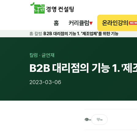
홈
커리큘럼
▾
온라인강의
NEW
홈
›
칼럼
›
B2B 대리점의 기능 1. '제조업체'를 위한 기능
칼럼 · 글연재
B2B 대리점의 기능 1. '
2023-03-06
👁
♥
–
–