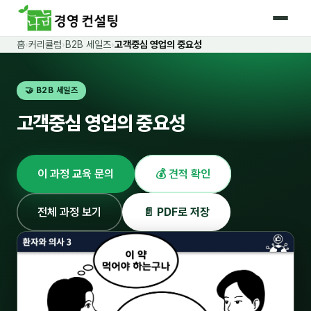
홈
›
커리큘럼
›
B2B 세일즈
›
고객중심 영업의 중요성
홈
🤝 B2B 세일즈
커리큘럼
고객중심 영업의 중요성
🛡️ 법정 의무교육 4종
🤖 AI · IT 교육
17
이 과정 교육 문의
💰 견적 확인
📈 마케팅 · 영업
18
🤝 B2B 세일즈
13
전체 과정 보기
📄 PDF로 저장
💼 비즈니스 스킬
13
🧭 경영전략 · 트렌드
8
🌏 글로벌 비즈니스
10