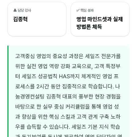
NEW
온라인강의
👤 담당 강사
✅ 핵심 성과
김종혁
영업 마인드셋과 실제
📈 B2B 마케팅
3
방법론 체득
🤖 AI 실무
2
🧭 기획·전략
1
고객중심 영업의 중요성 과정은 세일즈 전문가를
위한 실전 영업 역량 강화 교육으로, 고객 특정부
강사
터 세일즈 성공법칙 HAS까지 체계적인 영업 프
김종혁
로세스를 2시간 동안 집중적으로 학습합니다. 나
구자룡
눔경영컨설팅 김종혁 대표의 풍부한 현장 경험을
김경태
바탕으로 한 실무 중심 커리큘럼을 통해 영업 성
과 향상을 위한 핵심 스킬과 고객 관계 구축 노하
김소연
우를 습득할 수 있습니다. 세일즈 기본 지식 학습
김의중
과 동기부여를 동시에 제공하여 영업 담당자의 역