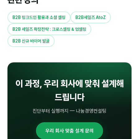
커뮤니티
토크
B2B 링크드인 활용과 소셜 셀링
B2B세일즈 AtoZ
문서자료실
B2B 세일즈 확장전략 : 크로스셀링 & 업셀링
영상자료실
B2B 신규 바이어 발굴
AI 웹앱
등급 · 포인트
이 과정, 우리 회사에 맞춰 설계해
문의
💰 교육 견적 계산기
드립니다
1:1 문의
진단부터 실행까지 — 나눔경영컨설팅
공지사항
자주 묻는 질문
우리 회사 맞춤 설계 문의