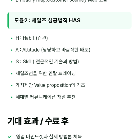
후기
모듈2 : 세일즈 성공법칙 HAS
대면교육 후기
H : Habit (습관)
담당자·교육생 피드백
A : Attitude (당당하고 바람직한 태도)
고객사 레퍼런스
S : Skill ( 전문적인 기술과 방법)
온라인강의 수강 후기
세일즈맨을 위한 멘탈 트레이닝
AI입문
가치제안 Value proposition의 기초
세대별 커뮤니케이션 채널 추천
AI툴
전체 도구
기대 효과 / 수료 후
미팅·보고
영업 마인드셋과 실제 방법론 체득
제안·영업