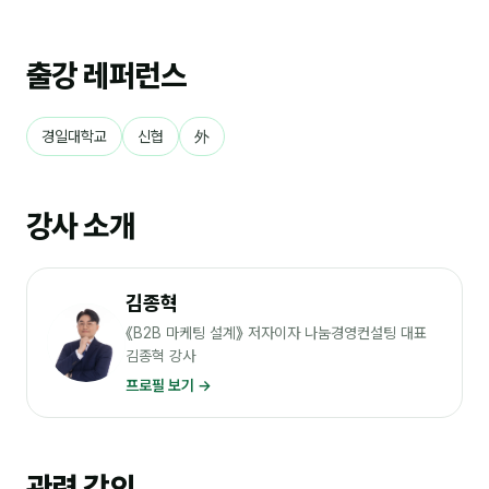
분석
출강 레퍼런스
마케팅
재무·계약
경일대학교
신협
外
B2B 영업도구
강사 소개
일정
지식
김종혁
용어사전
《B2B 마케팅 설계》 저자이자 나눔경영컨설팅 대표
김종혁 강사
트렌드 리포트
프로필 보기 →
칼럼
관련 강의