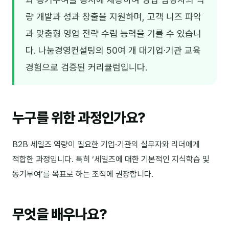
김종무
량 개발과 성과 창출을 지원하며, 고객 니즈 파악
김지혜
과 맞춤형 영업 전략 수립 능력을 기를 수 있습니
김휘
다. 나눔경영컨설팅의 50여 개 대기업·기관 교육
경험으로 검증된 커리큘럼입니다.
노준영
Maria
민광동
누구를 위한 과정인가요?
박혜랑
B2B 세일즈 역량이 필요한 기업·기관의 실무자와 리더에게
안정미
적합한 과정입니다. 특히 ‘세일즈에 대한 기본적인 지식학습 및
오미영
동기부여’를 목표로 하는 조직에 권장합니다.
윤석현
무엇을 배우나요?
은종성