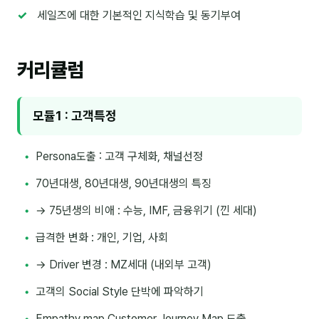
이상미
세일즈에 대한 기본적인 지식학습 및 동기부여
이미루
이옥겸
커리큘럼
이인우
모듈1 : 고객특정
임아라
전승빈
Persona도출 : 고객 구체화, 채널선정
정일영
70년대생, 80년대생, 90년대생의 특징
조안나
→ 75년생의 비애 : 수능, IMF, 금융위기 (낀 세대)
조은아
급격한 변화 : 개인, 기업, 사회
진나하
→ Driver 변경 : MZ세대 (내외부 고객)
최지혜
고객의 Social Style 단박에 파악하기
홍은표
Empathy map,Customer Journey Map 도출