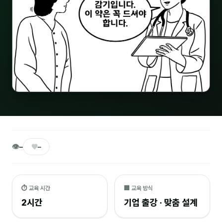
🎓 강사육성 · 교수법
4
🏭 산업 특화
5
💻 IT · 디지털
8
🎬 영상 · 콘텐츠
4
📊 프레젠테이션 · 기획
11
🚀 창업 · 커리어
13
🗣️ 외국어 강의
2
👁
♥
–
–
👥 리더십 · 조직
14
📚 인문학 · 교양
7
⏱ 교육 시간
🏢 교육 방식
2시간
기업 출강 · 맞춤 설계
🤲 협력강사 과정
15