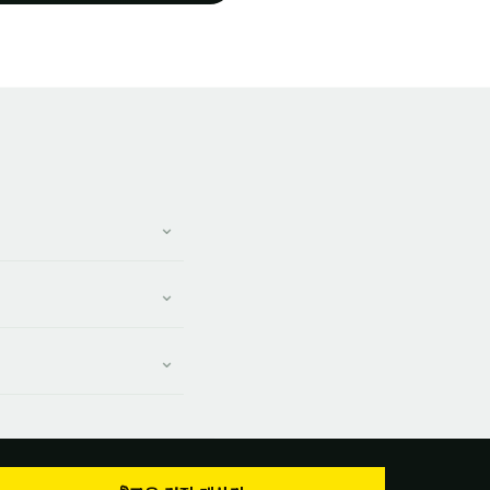
⌄
⌄
⌄