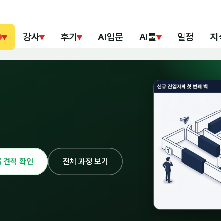
▾
강사
▾
후기
▾
AI입문
AI툴
▾
일정
지
 견적 확인
전체 과정 보기