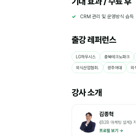
기대 효과 / 수료 후
CRM 관리 및 운영방식 습득
출강 레퍼런스
LG하우시스
충북테크노파크
외식산업협회.
광주여대
외
강사 소개
김종혁
《B2B 마케팅 설계》
프로필 보기 →