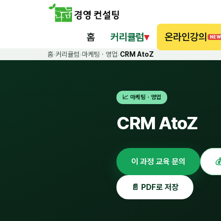
홈
커리큘럼
▾
온라인강의
NEW
홈
›
커리큘럼
›
마케팅 · 영업
›
CRM AtoZ
📈 마케팅 · 영업
CRM AtoZ
이 과정 교육 문의

📄 PDF로 저장