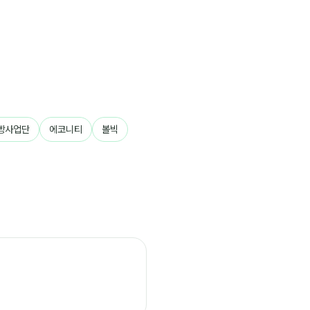
빵사업단
에코니티
볼빅