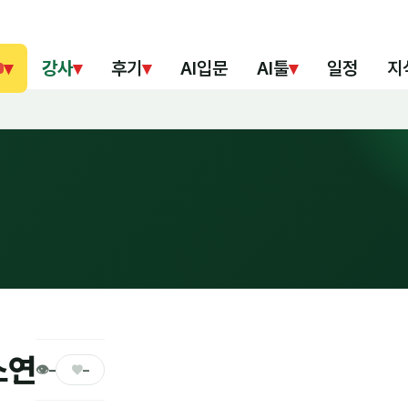
▾
강사
▾
후기
▾
AI입문
AI툴
▾
일정
지
소연
👁
♥
–
–