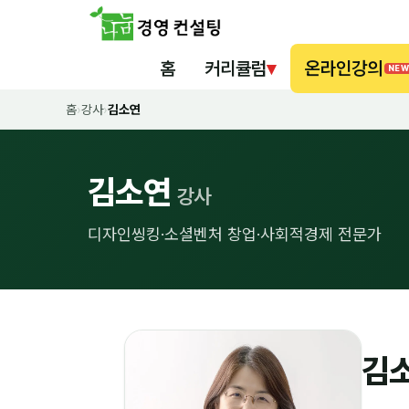
홈
커리큘럼
▾
온라인강의
NEW
홈
›
강사
›
김소연
김소연
강사
디자인씽킹·소셜벤처 창업·사회적경제 전문가
김