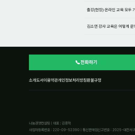
출강(현장)·온라인 교육 모두
김소연 강사 교육은 어떻게 
📞
전화하기
소개
도서
이용약관
개인정보처리방침
환불규정
나눔경영컨설팅 | 대표 : 김종혁
사업자등록번호 : 220-09-52390 | 통신판매업신고번호 : 2025-대전서구