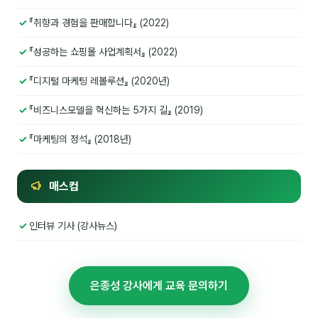
이상미
『취향과 경험을 판매합니다』 (2022)
이미루
『성공하는 쇼핑몰 사업계획서』 (2022)
이옥겸
『디지털 마케팅 레볼루션』 (2020년)
이인우
『비즈니스모델을 혁신하는 5가지 길』 (2019)
임아라
『마케팅의 정석』 (2018년)
전승빈
정일영
매스컴
조안나
인터뷰 기사 (강사뉴스)
조은아
진나하
은종성 강사에게 교육 문의하기
최지혜
홍은표