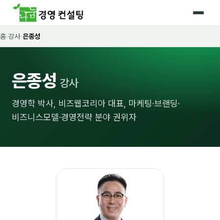
홈
›
강사
›
은종성
홈
커리큘럼
은종성
강사
🛡️ 법정 의무교육 4종
경영학 박사, 비즈웹코리아 대표, 마케팅·브랜딩·
🤖 AI · IT 교육
16
비즈니스모델·경영전략 분야 권위자
📈 마케팅 · 영업
18
🤝 B2B 세일즈
13
💼 비즈니스 스킬
13
🧭 경영전략 · 트렌드
8
🌏 글로벌 비즈니스
10