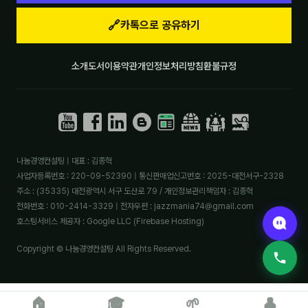
🔗
분석
카톡으로 공유하기
마케팅
소개
도서
이용약관
개인정보처리방침
환불규정
재무·계약
B2B 영업도구
일정
나눔경영컨설팅 | 대표 : 김종혁
사업자등록번호 : 220-09-52390 | 통신판매업신고번호 : 2025-대전서구-2328
지식
주소 : (35335) 대전광역시 서구 도산로 79 / 개인정보관리책임자 : 김종혁
전화번호 : 010-2414-3329 | 전자우편 : jazzmania74@gmail.com
용어사전
호스팅서비스 제공자 : Google LLC (Firebase Hosting)
트렌드 리포트
Copyright © 나눔경영컨설팅 All Rights Reserved.
칼럼
🏠
🎓
🌱
👤