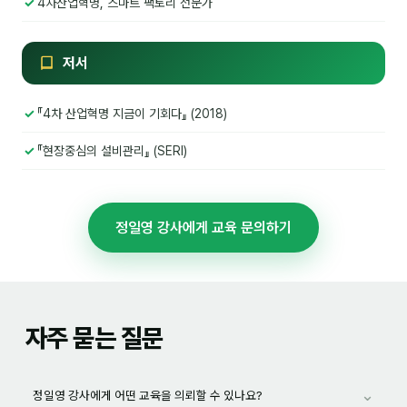
4차산업혁명, 스마트 팩토리 전문가
이상미
이미루
저서
이옥겸
이인우
『4차 산업혁명 지금이 기회다』 (2018)
임아라
『현장중심의 설비관리』 (SERI)
전승빈
정일영
정일영 강사에게 교육 문의하기
조안나
조은아
자주 묻는 질문
진나하
최지혜
⌄
정일영 강사에게 어떤 교육을 의뢰할 수 있나요?
홍은표