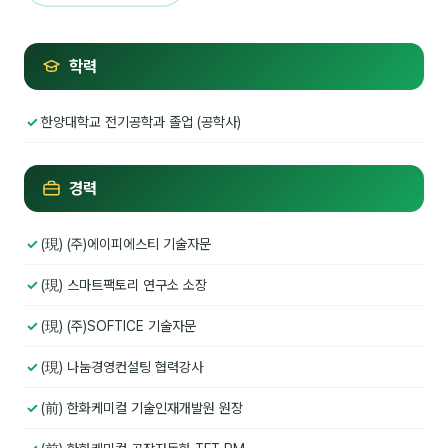
NEW
온라인강의
학력
📈 B2B 마케팅
3
🤖 AI 실무
2
한양대학교 전기공학과 졸업 (공학사)
🧭 기획·전략
1
경력
강사
(現) (주)에이피에스티 기술자문
김종혁
(現) 스마트팩토리 연구소 소장
구자룡
(現) (주)SOFTICE 기술자문
김경태
(現) 나눔경영컨설팅 협력강사
김소연
(前) 한화케미컬 기술인재개발원 원장
김의중