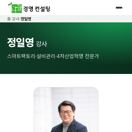
홈
›
강사
›
정일영
홈
정일영
커리큘럼
강사
🛡️ 법정 의무교육 4종
스마트팩토리·설비관리·4차산업혁명 전문가
🤖 AI · IT 교육
17
📈 마케팅 · 영업
18
🤝 B2B 세일즈
13
💼 비즈니스 스킬
13
🧭 경영전략 · 트렌드
8
🌏 글로벌 비즈니스
10