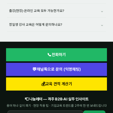
⌄
출강(현장)·온라인 교육 모두 가능한가요?
후기
대면교육 후기
⌄
정일영 강사 교육은 어떻게 문의하나요?
담당자·교육생 피드백
고객사 레퍼런스
온라인강의 수강 후기
📞
전화하기
AI입문
💬
채널톡으로 문의 (익명채팅)
AI툴
💰
교육 견적 계산기
전체 도구
📮 나눔레터 — 격주 B2B·AI 실무 인사이트
미팅·보고
용어 하나 깊이 파기 · 현장 적용 팁 · 기업교육 트렌드를 2주에 한 번 보내드립니다
제안·영업