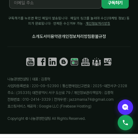
구독하기
분석
구독하기를 누르면 확인 메일이 발송됩니다 · 메일의 링크를 눌러야 수신(마케팅 정보) 동
마케팅
의가 완료됩니다 · 언제든 수신거부 가능 ·
개인정보처리방침
재무·계약
소개
도서
이용약관
개인정보처리방침
환불규정
B2B 영업도구
일정
나눔경영컨설팅 | 대표 : 김종혁
지식
사업자등록번호 : 220-09-52390 | 통신판매업신고번호 : 2025-대전서구-2328
주소 : (35335) 대전광역시 서구 도산로 79 / 개인정보관리책임자 : 김종혁
용어사전
전화번호 : 010-2414-3329 | 전자우편 : jazzmania74@gmail.com
트렌드 리포트
호스팅서비스 제공자 : Google LLC (Firebase Hosting)
Copyright © 나눔경영컨설팅 All Rights Reserved.
칼럼