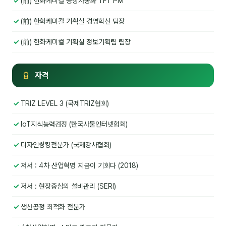
(前) 한화케미컬 공장자동화 TFT PM
김종무
(前) 한화케미컬 기획실 경영혁신 팀장
김지혜
(前) 한화케미컬 기획실 정보기획팀 팀장
김휘
노준영
자격
Maria
TRIZ LEVEL 3 (국제TRIZ협회)
민광동
IoT지식능력검정 (한국사물인터넷협회)
박혜랑
디자인씽킹전문가 (국제강사협회)
안정미
저서 : 4차 산업혁명 지금이 기회다 (2018)
오미영
저서 : 현장중심의 설비관리 (SERI)
윤석현
생산공정 최적화 전문가
은종성