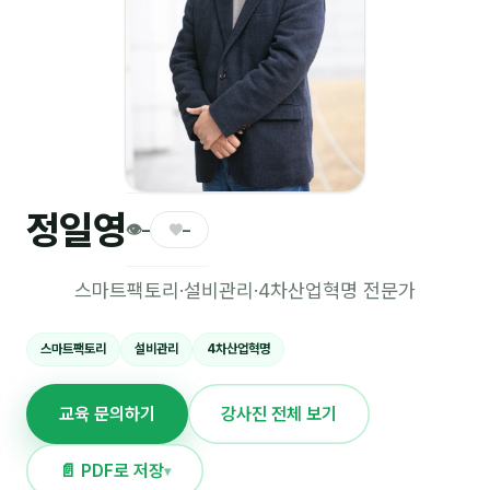
🎓 강사육성 · 교수법
4
🏭 산업 특화
5
💻 IT · 디지털
8
🎬 영상 · 콘텐츠
4
정일영
📊 프레젠테이션 · 기획
11
👁
♥
–
–
🚀 창업 · 커리어
13
스마트팩토리·설비관리·4차산업혁명 전문가
🗣️ 외국어 강의
2
스마트팩토리
설비관리
4차산업혁명
👥 리더십 · 조직
14
교육 문의하기
강사진 전체 보기
📚 인문학 · 교양
7
🤲 협력강사 과정
15
📄 PDF로 저장
▾