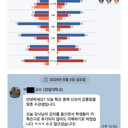
후기
대면교육 후기
담당자·교육생 피드백
고객사 레퍼런스
온라인강의 수강 후기
AI입문
AI툴
전체 도구
미팅·보고
제안·영업