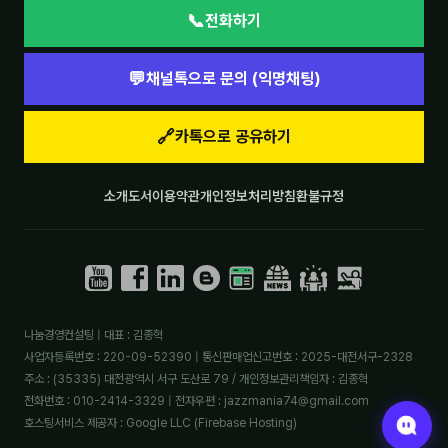
📞
전화하기
💬
채널톡으로 문의 (익명채팅)
🔗
카톡으로 공유하기
소개
도서
이용약관
개인정보처리방침
환불규정
나눔경영컨설팅 | 대표 : 김종혁
사업자등록번호 : 220-09-52390 | 통신판매업신고번호 : 2025-대전서구-2328
주소 : (35335) 대전광역시 서구 도산로 79 / 개인정보관리책임자 : 김종혁
전화번호 : 010-2414-3329 | 전자우편 : jazzmania74@gmail.com
호스팅서비스 제공자 : Google LLC (Firebase Hosting)