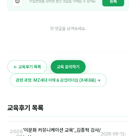
😊
등록
비밀번호를 정하면 본인 댓글을 삭제할 수 있어요
커뮤니티
토크
문서자료실
첫 댓글을 남겨보세요.
영상자료실
AI 웹앱
등급 · 포인트
← 교육후기 목록
교육 문의하기
문의
관련 과정: MZ세대 이해 & 감성리더십 (X세대용) →
1:1 문의
공지사항
교육후기 목록
자주 묻는 질문
'이문화 커뮤니케이션 교육'_김종혁 강사/
2026
›
2026-06-12