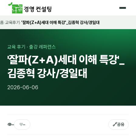
홈
›
교육후기
›
'잘파(Z+A)세대 이해 특강'_김종혁 강사/경일대
홈
커리큘럼
교육 후기 · 출강 레퍼런스
🛡️ 법정 의무교육 4종
'잘파(Z+A)세대 이해 특강'_
🤖 AI · IT 교육
17
김종혁 강사/경일대
📈 마케팅 · 영업
18
2026-06-06
🤝 B2B 세일즈
13
💼 비즈니스 스킬
13
🧭 경영전략 · 트렌드
8
👁
♥
🔗
–
–
공유
🌏 글로벌 비즈니스
10