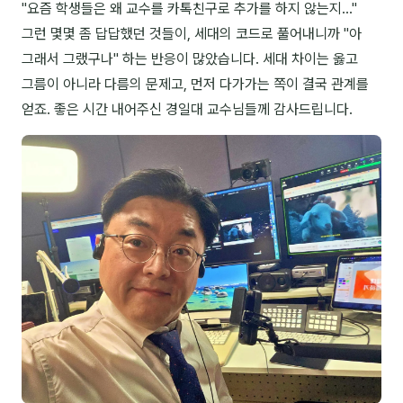
"요즘 학생들은 왜 교수를 카톡친구로 추가를 하지 않는지..."
NEW
온라인강의
그런 몇몇 좀 답답했던 것들이, 세대의 코드로 풀어내니까 "아
그래서 그랬구나" 하는 반응이 많았습니다. 세대 차이는 옳고
📈 B2B 마케팅
3
그름이 아니라 다름의 문제고, 먼저 다가가는 쪽이 결국 관계를
🤖 AI 실무
얻죠. 좋은 시간 내어주신 경일대 교수님들께 감사드립니다.
2
🧭 기획·전략
1
강사
김종혁
구자룡
김경태
김소연
김의중