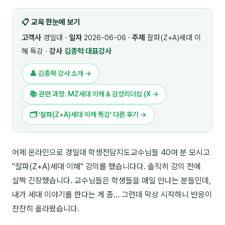
🎓 강사육성 · 교수법
4
📋 교육 한눈에 보기
🏭 산업 특화
5
고객사
경일대 ·
일자
2026-06-06 ·
주제
잘파(Z+A)세대 이
해 특강 ·
강사
김종혁 대표강사
💻 IT · 디지털
8
👤 김종혁 강사 소개 →
🎬 영상 · 콘텐츠
4
📚 관련 과정: MZ세대 이해 & 감성리더십 (X →
📊 프레젠테이션 · 기획
11
🗂 ‘잘파(Z+A)세대 이해 특강’ 다른 후기 →
🚀 창업 · 커리어
13
🗣️ 외국어 강의
2
어제 온라인으로 경일대 학생전담지도교수님들 40여 분 모시고
"잘파(Z+A)세대 이해" 강의를 했습니다다. 솔직히 강의 전에
👥 리더십 · 조직
14
살짝 긴장했습니다. 교수님들은 학생들을 매일 만나는 분들인데,
📚 인문학 · 교양
7
내가 세대 이야기를 한다는 게 좀... 그런데 막상 시작하니 반응이
잔잔히 올라왔습니다.
🤲 협력강사 과정
15