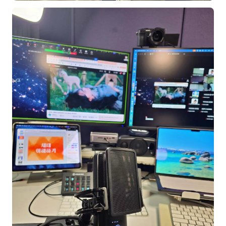
김종무
김지혜
김휘
노준영
Maria
민광동
박혜랑
안정미
오미영
윤석현
은종성