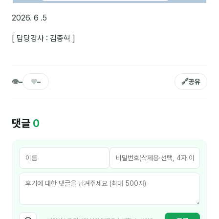
분석
2026. 6 .5
마케팅
[ 담당강사 : 김종혁 ]
재무·계약
B2B 영업도구
👁
♥
🔗
–
–
공유
일정
댓글
0
지식
용어사전
트렌드 리포트
칼럼