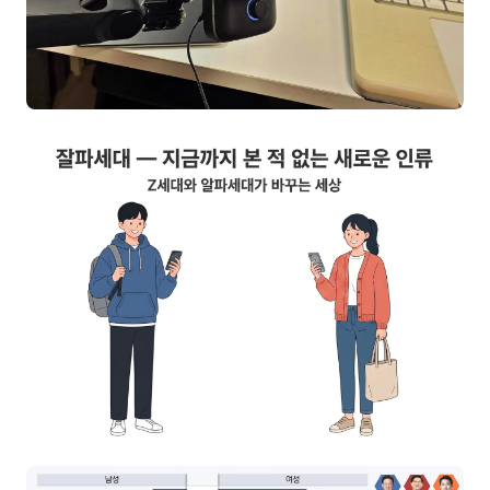
이상미
이미루
이옥겸
이인우
임아라
전승빈
정일영
조안나
조은아
진나하
최지혜
홍은표