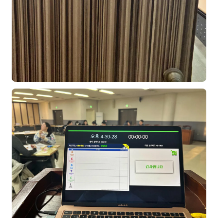
후기
대면교육 후기
담당자·교육생 피드백
고객사 레퍼런스
온라인강의 수강 후기
AI입문
AI툴
전체 도구
미팅·보고
제안·영업