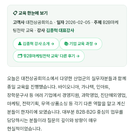
🎓 강사육성 · 교수법
4
📋 교육 한눈에 보기
🏭 산업 특화
5
고객사
대전상공회의소 ·
일자
2026-02-05 ·
주제
B2B마케
팅전략 교육 ·
강사
김종혁 대표강사
💻 IT · 디지털
8
👤 김종혁 강사 소개 →
📚 기업 교육 과정 →
🎬 영상 · 콘텐츠
4
🗂 ‘B2B마케팅전략 교육’ 다른 후기 →
📊 프레젠테이션 · 기획
11
🚀 창업 · 커리어
13
오늘은 대전상공회의소에서 다양한 산업군의 실무자분들과 함께
종일 교육을 진행했습니다. 바이오니아, 가나텍, 인아트,
🗣️ 외국어 강의
2
장학문구사 등 여러 기업에서 경영지원, 과학영업, 진단해외영업,
👥 리더십 · 조직
14
마케팅, 전략기획, 무역·상품소싱 등 각기 다른 역할을 맡고 계신
분들이 한자리에 모였습니다. 대부분 B2B·B2G 중심의 업무를
📚 인문학 · 교양
7
담당하시는 분들이라 질문의 깊이와 방향이 매우
🤲 협력강사 과정
15
현실적이었습니다.