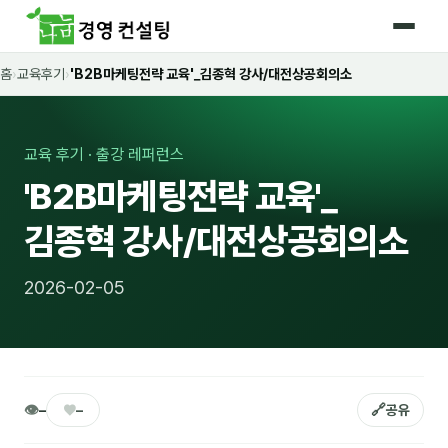
홈
›
교육후기
›
'B2B마케팅전략 교육'_김종혁 강사/대전상공회의소
홈
커리큘럼
교육 후기 · 출강 레퍼런스
🛡️ 법정 의무교육 4종
'B2B마케팅전략 교육'_
🤖 AI · IT 교육
17
김종혁 강사/대전상공회의소
📈 마케팅 · 영업
18
2026-02-05
🤝 B2B 세일즈
13
💼 비즈니스 스킬
13
🧭 경영전략 · 트렌드
8
👁
♥
🔗
–
–
공유
🌏 글로벌 비즈니스
10