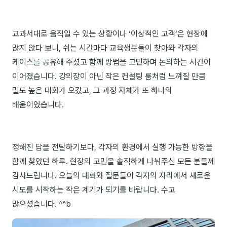
NEW
온라인강의
교과서대로 움직일 수 있는 상황이나 ‘이상적인 고객’은 현장에
📈 B2B 마케팅
3
많지 않다 보니, 쉬는 시간마다 교육생분들이 찾아와 각자의
🤖 AI 실무
2
케이스를 공유해 주셨고 함께 방법을 고민하며 논의하는 시간이
이어졌습니다. 강의장이 아닌 작은 컨설팅 룸처럼 느껴질 만큼
🧭 기획·전략
1
밀도 높은 대화가 오갔고, 그 과정 자체가 또 하나의
배움이었습니다.
강사
김종혁
정해진 답을 전달하기보다, 각자의 환경에서 실행 가능한 방향을
구자룡
함께 찾았던 하루. 현장의 고민을 솔직하게 나눠주신 모든 분들께
김경태
감사드립니다. 오늘의 대화와 질문들이 각자의 자리에서 새로운
시도를 시작하는 작은 계기가 되기를 바랍니다. 수고
김소연
많으셨습니다. ^^b
김의중