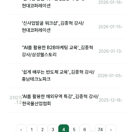
›
2026-01-16
현대코퍼레이션
'신사업발굴 워크샵'_김종혁 강사/
›
2026-01-15
현대코퍼레이션
''AI를 활용한 B2B마케팅 교육'_김종혁
›
2026-01-13
강사/삼성웰스토리
'쉽게 배우는 반도체 교육'_김종혁 강사/
›
2026-01-05
충남테크노파크
'AI를 활용한 해외무역 특강'_김종혁 강사/
2025
›
2025-12-18
.12
한국물산업협회
…
‹
1
2
3
4
5
6
74
›