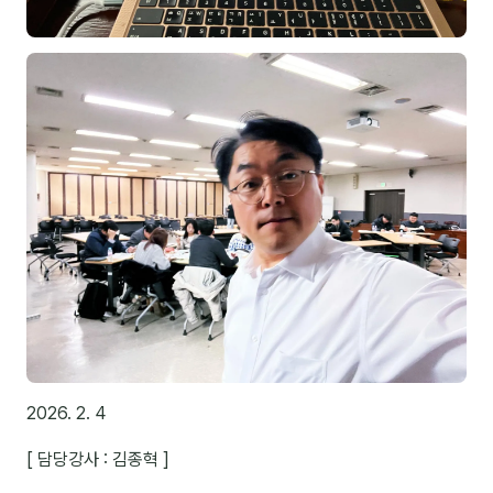
분석
마케팅
재무·계약
B2B 영업도구
일정
지식
용어사전
트렌드 리포트
2026. 2. 4
칼럼
[ 담당강사 : 김종혁 ]