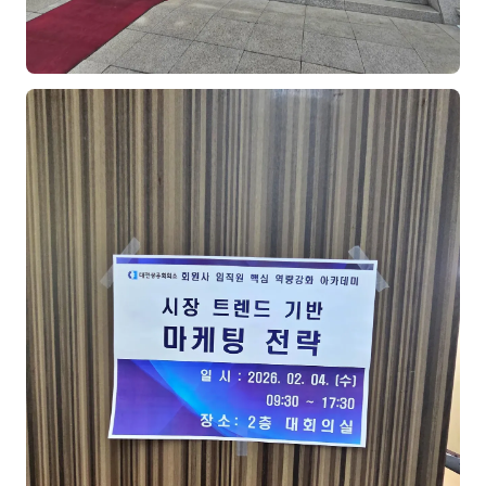
이상미
이미루
이옥겸
이인우
임아라
전승빈
정일영
조안나
조은아
진나하
최지혜
홍은표