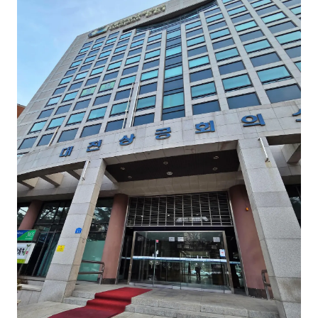
김종무
김지혜
김휘
노준영
Maria
민광동
박혜랑
안정미
오미영
윤석현
은종성