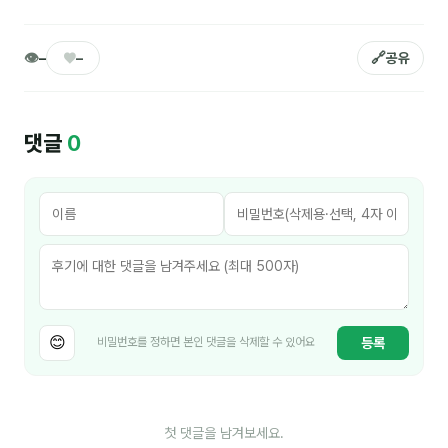
커뮤니티
토크
👁
♥
🔗
–
–
공유
문서자료실
영상자료실
댓글
0
AI 웹앱
등급 · 포인트
문의
1:1 문의
공지사항
😊
등록
비밀번호를 정하면 본인 댓글을 삭제할 수 있어요
자주 묻는 질문
첫 댓글을 남겨보세요.