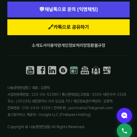
💬
채널톡으로 문의 (익명채팅)
🔗
카톡으로 공유하기
소개
도서
이용약관
개인정보처리방침
환불규정
나눔경영컨설팅 | 대표 : 김종혁
사업자등록번호 : 220-09-52390 | 통신판매업신고번호 : 2025-대전서구-2328
주소 : (35335) 대전광역시 서구 도산로 79 / 개인정보관리책임자 : 김종혁
전화번호 : 010-2414-3329 | 전자우편 : jazzmania74@gmail.com
호스팅서비스 제공자 : Google LLC (Firebase Hosting)
Copyright © 나눔경영컨설팅 All Rights Reserved.