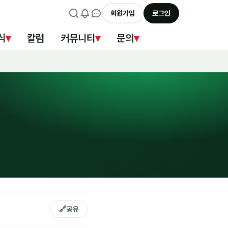
회원가입
로그인
식
▾
칼럼
커뮤니티
▾
문의
▾
🔗
공유