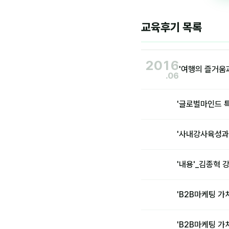
교육후기 목록
2016
'여행의 즐거움
.06
'글로벌마인드 
'사내강사육성과
'내용'_김종혁
'B2B마케팅 가
'B2B마케팅 가