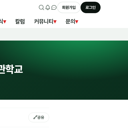
회원가입
로그인
식
▾
칼럼
커뮤니티
▾
문의
▾
사관학교
🔗
공유