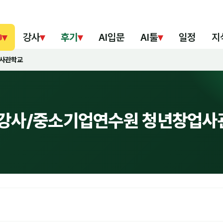
▾
강사
▾
후기
▾
AI입문
AI툴
▾
일정
지
업사관학교
혁 강사/중소기업연수원 청년창업