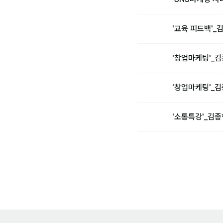
'교육 피드백'_
'창업마케팅'_
'창업마케팅'_
'소통특강'_김