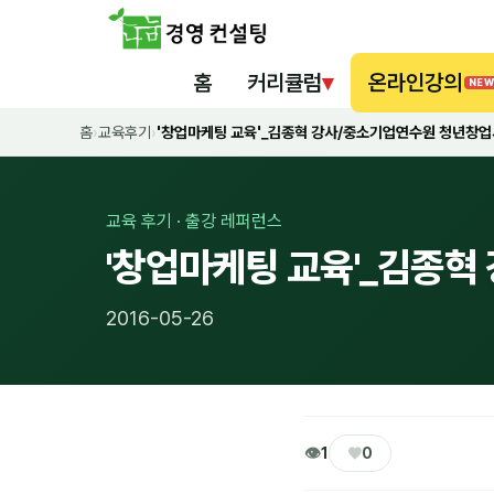
홈
커리큘럼
▾
온라인강의
NEW
홈
›
교육후기
›
'창업마케팅 교육'_김종혁 강사/중소기업연수원 청년창
교육 후기 · 출강 레퍼런스
'창업마케팅 교육'_김종
2016-05-26
👁
♥
1
0