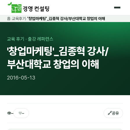
홈
›
교육후기
›
'창업마케팅'_김종혁 강사/부산대학교 창업의 이해
홈
커리큘럼
교육 후기 · 출강 레퍼런스
'창업마케팅'_김종혁 강사/
🛡️ 법정 의무교육 4종
부산대학교 창업의 이해
🤖 AI · IT 교육
18
📈 마케팅 · 영업
19
2016-05-13
🤝 B2B 세일즈
13
💼 비즈니스 스킬
13
🧭 경영전략 · 트렌드
8
👁
♥
🔗
–
–
공유
🌏 글로벌 비즈니스
10