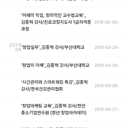
커뮤니티
'미래의 직업, 창의적인 교수법교육'_
›
김종혁 강사/진로코칭지도사 1급자격증
2016-05-09
토크
과정
문서자료실
2016
›
'창업실무'_김종혁 강사/부산대학교
영상자료실
2016-04-29
.04
AI 웹앱
›
'창업의 이해'_김종혁 강사/부산대학교
2016-04-29
등급 · 포인트
'시간관리와 스마트워킹 특강'_김종혁
›
2016-04-28
문의
강사/한국건강관리협회
💰 교육 견적 계산기
'창업마케팅 교육'_김종혁 강사/천안
›
1:1 문의
2016-04-27
중소기업연수원 (청년 창업아카데미)
공지사항