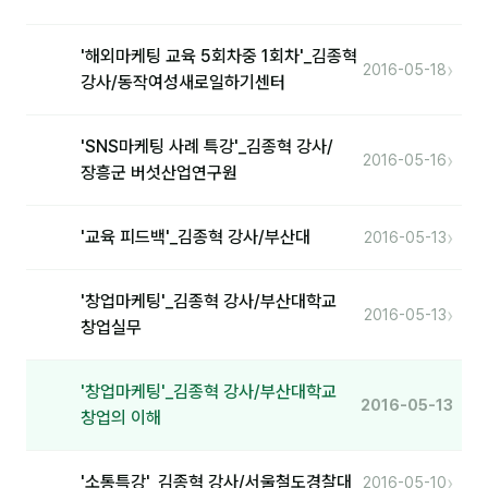
제안·영업
'해외마케팅 교육 5회차중 1회차'_김종혁
›
2016-05-18
분석
강사/동작여성새로일하기센터
마케팅
'SNS마케팅 사례 특강'_김종혁 강사/
›
2016-05-16
재무·계약
장흥군 버섯산업연구원
B2B 영업도구
›
'교육 피드백'_김종혁 강사/부산대
2016-05-13
일정
'창업마케팅'_김종혁 강사/부산대학교
›
2016-05-13
창업실무
지식
용어사전
'창업마케팅'_김종혁 강사/부산대학교
2016-05-13
창업의 이해
트렌드 리포트
칼럼
›
'소통특강'_김종혁 강사/서울철도경찰대
2016-05-10