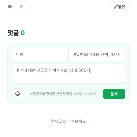
김종무
👁
♥
🔗
–
–
공유
김지혜
김휘
댓글
0
노준영
Maria
민광동
박혜랑
배서우
😊
등록
비밀번호를 정하면 본인 댓글을 삭제할 수 있어요
안정미
오미영
첫 댓글을 남겨보세요.
윤석현