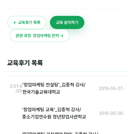
은종성
이미루
← 교육후기 목록
교육 문의하기
이상미
관련 과정: 창업마케팅 전략 →
이옥겸
이인우
임아라
교육후기 목록
전승빈
'창업마케팅 컨설팅'_김종혁 강사/
정일영
2016
›
2016-05-27
.05
한국기술교육대학교
조안나
조은아
'창업마케팅 교육'_김종혁 강사/
›
2016-05-26
중소기업연수원 청년창업사관학교
진나하
최지혜