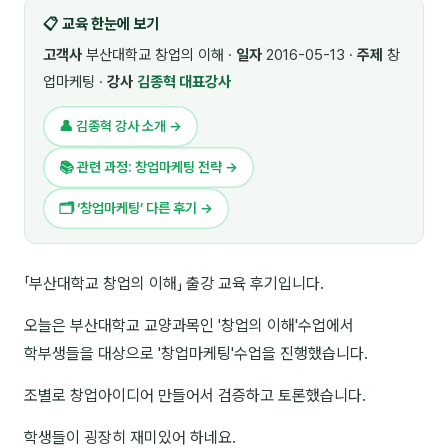
📋 교육 한눈에 보기
🎓 강사육성 · 교수법
4
고객사
부산대학교 창업의 이해 ·
일자
2016-05-13 ·
주제
창
🏭 산업 특화
5
업마케팅 ·
강사
김종혁 대표강사
💻 IT · 디지털
8
👤 김종혁 강사 소개 →
🎬 영상 · 콘텐츠
4
📚 관련 과정: 창업마케팅 전략 →
📊 프레젠테이션 · 기획
11
🗂 ‘창업마케팅’ 다른 후기 →
🚀 창업 · 커리어
13
「부산대학교 창업의 이해」 출강 교육 후기입니다.
🗣️ 외국어 강의
2
오늘은 부산대학교 교양과목인 '창업의 이해'수업에서
👥 리더십 · 조직
14
학부생들을 대상으로 '창업마케팅'수업을 진행했습니다.
📚 인문학 · 교양
7
조별로 창업아이디어 만들어서 검증하고 토론했습니다.
🤲 협력강사 과정
15
학생들이 굉장히 재미있어 하네요.