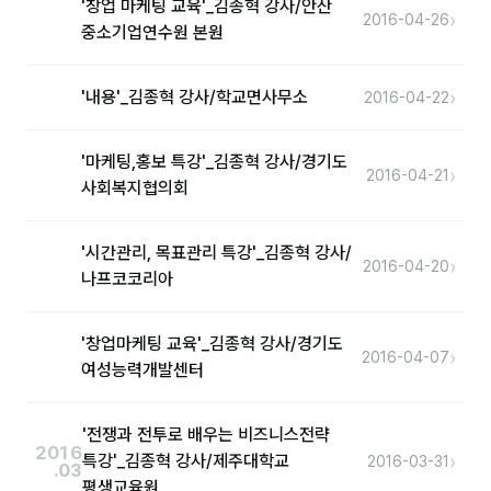
'창업 마케팅 교육'_김종혁 강사/안산
자주 묻는 질문
›
2016-04-26
중소기업연수원 본원
›
'내용'_김종혁 강사/학교면사무소
2016-04-22
'마케팅,홍보 특강'_김종혁 강사/경기도
›
2016-04-21
사회복지협의회
'시간관리, 목표관리 특강'_김종혁 강사/
›
2016-04-20
나프코코리아
'창업마케팅 교육'_김종혁 강사/경기도
›
2016-04-07
여성능력개발센터
'전쟁과 전투로 배우는 비즈니스전략
2016
›
특강'_김종혁 강사/제주대학교
2016-03-31
.03
평생교육원