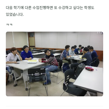
다음 학기에 다른 수업진행하면 또 수강하고 싶다는 학생도
NEW
온라인강의
있었습니다.
📈 B2B 마케팅
3
ㅋㅋ
🤖 AI 실무
2
🧭 기획·전략
1
강사
김종혁
구자룡
김경태
김소연
김의중