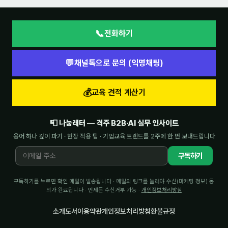
📞
전화하기
💬
채널톡으로 문의 (익명채팅)
💰
교육 견적 계산기
📮 나눔레터 — 격주 B2B·AI 실무 인사이트
용어 하나 깊이 파기 · 현장 적용 팁 · 기업교육 트렌드를 2주에 한 번 보내드립니다
구독하기
구독하기를 누르면 확인 메일이 발송됩니다 · 메일의 링크를 눌러야 수신(마케팅 정보) 동
의가 완료됩니다 · 언제든 수신거부 가능 ·
개인정보처리방침
소개
도서
이용약관
개인정보처리방침
환불규정