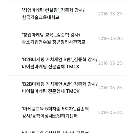
'창업마케팅 컨설팅'_김종혁 강사/
›
2016-05-27
후기
한국기술교육대학교
대면교육 후기
'창업마케팅 교육'_김종혁 강사/
›
2016-05-26
담당자·교육생 피드백
중소기업연수원 청년창업사관학교
고객사 레퍼런스
'B2B마케팅 가치제안 B반'_김종혁 강사/
›
2016-05-25
온라인강의 수강 후기
바이럴마케팅 전문업체 TMCK
AI입문
'B2B마케팅 가치제안 A반'_김종혁 강사/
›
2016-05-25
바이럴마케팅 전문업체 TMCK
AI툴
전체 도구
'마케팅교육 5회차중 5회차'_김종혁
›
2016-05-24
강사/동작여성새로일하기센터
미팅·보고
제안·영업