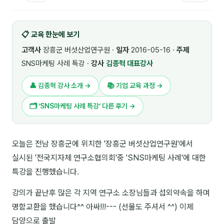
🎓 강사육성 · 교수법
4
📋 교육 한눈에 보기
🏭 산업 특화
5
고객사
장흥군 버섯산업연구원 ·
일자
2016-05-16 ·
주제
💻 IT · 디지털
8
SNS마케팅 사례 특강 ·
강사
김종혁 대표강사
🎬 영상 · 콘텐츠
4
👤 김종혁 강사 소개 →
📚 기업 교육 과정 →
📊 프레젠테이션 · 기획
11
🗂 ‘SNS마케팅 사례 특강’ 다른 후기 →
🚀 창업 · 커리어
13
오늘은 전남 장흥군에 위치한 '장흥군 버섯산업연구원'에서
🗣️ 외국어 강의
2
실시된 '전국지자체 연구소협의회'중 'SNS마케팅 사례'에 대한
👥 리더십 · 조직
14
특강을 진행했습니다.
📚 인문학 · 교양
7
강의가 끝난후 많은 각 지역 연구소 소장님들과 섭외약속을 하며
명함교환을 했습니다^^ 아싸!!!--- (선물도 주셔서 ^^) 이제
🤲 협력강사 과정
15
담양으로 출발