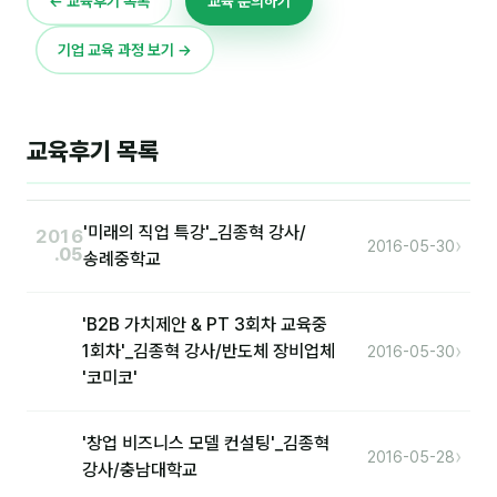
← 교육후기 목록
교육 문의하기
이상미
기업 교육 과정 보기 →
이미루
이옥겸
이인우
교육후기 목록
임아라
전승빈
'미래의 직업 특강'_김종혁 강사/
2016
›
2016-05-30
.05
송례중학교
정일영
조안나
'B2B 가치제안 & PT 3회차 교육중
›
1회차'_김종혁 강사/반도체 장비업체
2016-05-30
조은아
'코미코'
진나하
'창업 비즈니스 모델 컨설팅'_김종혁
최지혜
›
2016-05-28
강사/충남대학교
홍은표