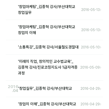
커뮤니티
'창업마케팅'_김종혁 강사/부산대학교
›
2016-05-13
토크
창업실무
문서자료실
'창업마케팅'_김종혁 강사/부산대학교
›
2016-05-13
영상자료실
창업의 이해
AI 웹앱
›
'소통특강'_김종혁 강사/서울철도경찰대
2016-05-10
등급 · 포인트
'미래의 직업, 창의적인 교수법교육'_
문의
›
김종혁 강사/진로코칭지도사 1급자격증
2016-05-09
과정
💰 교육 견적 계산기
1:1 문의
2016
›
'창업실무'_김종혁 강사/부산대학교
2016-04-29
.04
공지사항
자주 묻는 질문
›
'창업의 이해'_김종혁 강사/부산대학교
2016-04-29