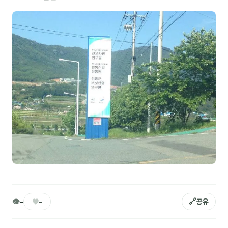
NEW
온라인강의
📈 B2B 마케팅
3
🤖 AI 실무
2
🧭 기획·전략
1
강사
김종혁
구자룡
김경태
김소연
👁
♥
🔗
–
–
공유
김의중