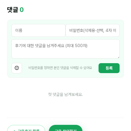
김종무
댓글
0
김지혜
김휘
노준영
Maria
민광동
😊
등록
비밀번호를 정하면 본인 댓글을 삭제할 수 있어요
박혜랑
안정미
첫 댓글을 남겨보세요.
오미영
윤석현
은종성