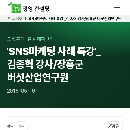
홈
›
교육후기
›
'SNS마케팅 사례 특강'_김종혁 강사/장흥군 버섯산업연구원
홈
커리큘럼
교육 후기 · 출강 레퍼런스
'SNS마케팅 사례 특강'_
🛡️ 법정 의무교육 4종
김종혁 강사/장흥군
🤖 AI · IT 교육
18
버섯산업연구원
📈 마케팅 · 영업
19
🤝 B2B 세일즈
13
2016-05-16
💼 비즈니스 스킬
13
🧭 경영전략 · 트렌드
8
🌏 글로벌 비즈니스
10
👁
♥
🔗
–
–
공유