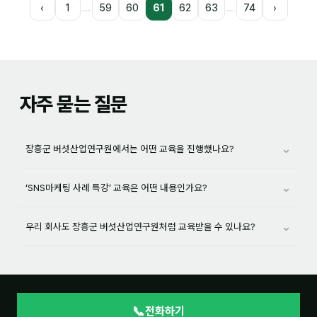
…
…
‹
1
59
60
61
62
63
74
›
자주 묻는 질문
⌄
장흥군 버섯산업연구원에서는 어떤 교육을 진행했나요?
⌄
‘SNS마케팅 사례 특강’ 교육은 어떤 내용인가요?
⌄
우리 회사도 장흥군 버섯산업연구원처럼 교육받을 수 있나요?
📞
전화하기