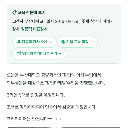
🎓 강사육성 · 교수법
4
📋 교육 한눈에 보기
🏭 산업 특화
5
고객사
부산대학교 ·
일자
2016-04-29 ·
주제
창업의 이해 ·
강사
김종혁 대표강사
💻 IT · 디지털
8
👤 김종혁 강사 소개 →
📚 기업 교육 과정 →
🎬 영상 · 콘텐츠
4
🗂 ‘창업의 이해’ 다른 후기 →
📊 프레젠테이션 · 기획
11
🚀 창업 · 커리어
13
오늘은 부산대학교 교양과목인 '창업의 이해'수업에서
학부생들을 대상으로 '창업마케팅'수업을 진행했습니다.
🗣️ 외국어 강의
2
3회연속으로 진행할 예정입니다.
👥 리더십 · 조직
14
조별로 창업아이디어 만들어서 검증할 예정입니다.
📚 인문학 · 교양
7
프리라이더는 안됩니다^^ ㅋㅋ
🤲 협력강사 과정
15