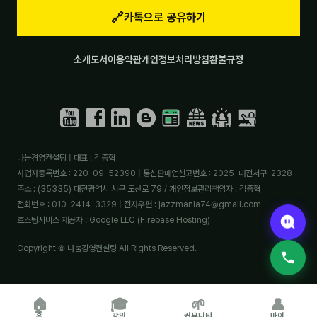
🔗
카톡으로 공유하기
소개
도서
이용약관
개인정보처리방침
환불규정
나눔경영컨설팅 | 대표 : 김종혁
사업자등록번호 : 220-09-52390 | 통신판매업신고번호 : 2025-대전서구-2328
주소 : (35335) 대전광역시 서구 도산로 79 / 개인정보관리책임자 : 김종혁
전화번호 : 010-2414-3329 | 전자우편 : jazzmania74@gmail.com
호스팅서비스 제공자 : Google LLC (Firebase Hosting)
Copyright © 나눔경영컨설팅 All Rights Reserved.
🏠
🎓
🌱
👤
홈
강의
커뮤니티
마이