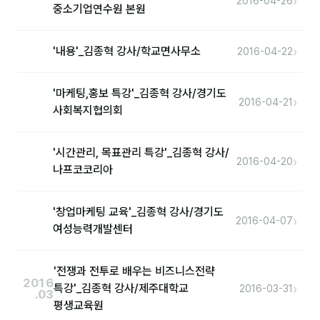
›
2016-04-26
커뮤니티
중소기업연수원 본원
토크
›
'내용'_김종혁 강사/학교면사무소
2016-04-22
문서자료실
영상자료실
'마케팅,홍보 특강'_김종혁 강사/경기도
›
2016-04-21
사회복지협의회
AI 웹앱
등급 · 포인트
'시간관리, 목표관리 특강'_김종혁 강사/
›
2016-04-20
나프코코리아
문의
'창업마케팅 교육'_김종혁 강사/경기도
1:1 문의
›
2016-04-07
여성능력개발센터
공지사항
'전쟁과 전투로 배우는 비즈니스전략
자주 묻는 질문
2016
›
특강'_김종혁 강사/제주대학교
2016-03-31
.03
평생교육원