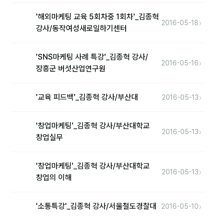
'해외마케팅 교육 5회차중 1회차'_김종혁
›
2016-05-18
후기
강사/동작여성새로일하기센터
대면교육 후기
'SNS마케팅 사례 특강'_김종혁 강사/
›
2016-05-16
담당자·교육생 피드백
장흥군 버섯산업연구원
고객사 레퍼런스
›
'교육 피드백'_김종혁 강사/부산대
2016-05-13
온라인강의 수강 후기
'창업마케팅'_김종혁 강사/부산대학교
AI입문
›
2016-05-13
창업실무
AI툴
'창업마케팅'_김종혁 강사/부산대학교
›
2016-05-13
전체 도구
창업의 이해
미팅·보고
›
'소통특강'_김종혁 강사/서울철도경찰대
2016-05-10
제안·영업