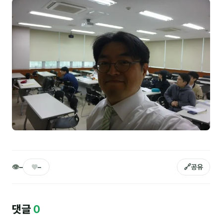
NEW
온라인강의
📈 B2B 마케팅
3
🤖 AI 실무
2
🧭 기획·전략
1
강사
김종혁
구자룡
👁
♥
🔗
–
–
공유
김경태
김소연
댓글
0
김의중