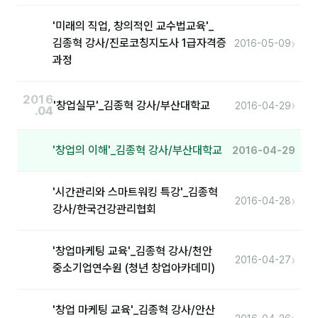
분석
'미래의 직업, 창의적인 교수법교육'_
›
김종혁 강사/진로코칭지도사 1급자격증
2016-05-09
마케팅
과정
재무·계약
2016
›
'창업실무'_김종혁 강사/부산대학교
2016-04-29
B2B 영업도구
.04
일정
'창업의 이해'_김종혁 강사/부산대학교
2016-04-29
지식
'시간관리와 스마트워킹 특강'_김종혁
›
2016-04-28
강사/한국건강관리협회
용어사전
트렌드 리포트
'창업마케팅 교육'_김종혁 강사/천안
›
2016-04-27
중소기업연수원 (청년 창업아카데미)
칼럼
'창업 마케팅 교육'_김종혁 강사/안산