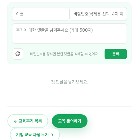
김종무
김지혜
김휘
노준영
😊
Maria
등록
비밀번호를 정하면 본인 댓글을 삭제할 수 있어요
민광동
박혜랑
첫 댓글을 남겨보세요.
안정미
오미영
윤석현
← 교육후기 목록
교육 문의하기
은종성
기업 교육 과정 보기 →