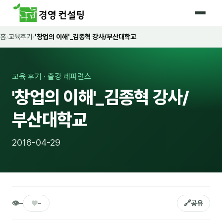
홈
›
교육후기
›
'창업의 이해'_김종혁 강사/부산대학교
홈
커리큘럼
교육 후기 · 출강 레퍼런스
🛡️ 법정 의무교육 4종
'창업의 이해'_김종혁 강사/
🤖 AI · IT 교육
16
부산대학교
📈 마케팅 · 영업
18
2016-04-29
🤝 B2B 세일즈
13
💼 비즈니스 스킬
13
🧭 경영전략 · 트렌드
8
👁
♥
🔗
–
–
공유
🌏 글로벌 비즈니스
10