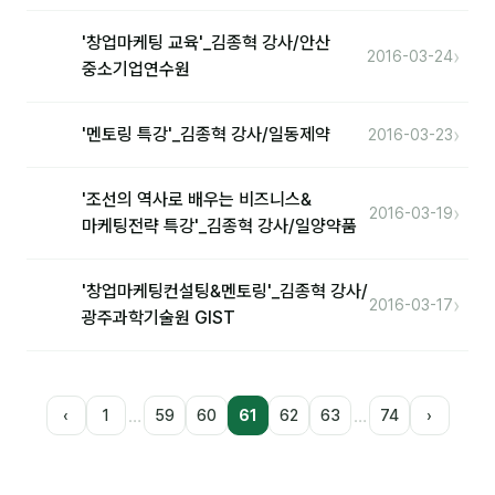
'창업마케팅 교육'_김종혁 강사/안산
›
2016-03-24
중소기업연수원
›
'멘토링 특강'_김종혁 강사/일동제약
2016-03-23
'조선의 역사로 배우는 비즈니스&
›
2016-03-19
마케팅전략 특강'_김종혁 강사/일양약품
'창업마케팅컨설팅&멘토링'_김종혁 강사/
›
2016-03-17
광주과학기술원 GIST
…
…
‹
1
59
60
61
62
63
74
›