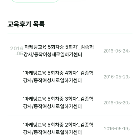
이상미
이미루
교육후기 목록
이옥겸
이인우
'마케팅교육 5회차중 5회차'_김종혁
2016
›
2016-05-24
임아라
.05
강사/동작여성새로일하기센터
전승빈
'마케팅교육 5회차중 4회차'_김종혁
›
정일영
2016-05-23
강사/동작여성새로일하기센터
조안나
'마케팅교육 5회차중 3회차'_김종혁
조은아
›
2016-05-20
강사/동작여성새로일하기센터
진나하
'마케팅교육 5회차중 2회차'_김종혁
최지혜
›
2016-05-19
강사/동작여성새로일하기센터
홍은표