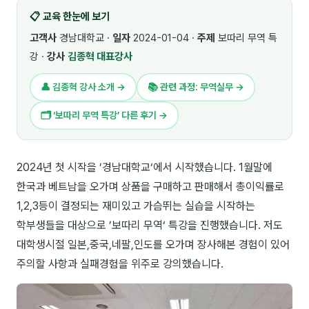
📋 교육 한눈에 보기
🎓 강사육성 · 교수법
4
고객사
경남대학교 ·
일자
2024-01-04 ·
주제
보따리 무역 특
🏭 산업 특화
5
강 ·
강사
김종혁 대표강사
💻 IT · 디지털
8
👤 김종혁 강사 소개 →
📚 관련 과정: 무역실무 →
🎬 영상 · 콘텐츠
4
🗂 ‘보따리 무역 특강’ 다른 후기 →
📊 프레젠테이션 · 기획
11
2024년 첫 시작을 ’경남대학교‘에서 시작했습니다. 1월말에
🚀 창업 · 커리어
13
한국과 베트남을 오가며 상품을 구매하고 판매해서 총이익률로
🗣️ 외국어 강의
2
1,2,3등이 결정되는 재미있고 가슴뛰는 실습을 시작하는
학부생들을 대상으로 ’보따리 무역‘ 특강을 진행했습니다. 저도
👥 리더십 · 조직
14
대학생시절 일본,중국,네팔,인도를 오가며 장사해본 경험이 있어
📚 인문학 · 교양
7
주의할 사항과 실패경험을 위주로 강의했습니다.
🤲 협력강사 과정
15