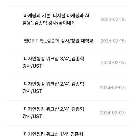
분석
'마케팅의 기본, 디지털 마케팅과 AI
›
2024-02-18
마케팅
활용'_김종혁 강사/꽃이내게
재무·계약
›
'챗GPT 특'_김종혁 강사/창원 대학교
2024-02-15
B2B 영업도구
'디자인씽킹 워크샵 3/4'_김종혁
›
2024-02-13
일정
강사/UST
지식
'디자인씽킹 워크샵 2/4'_김종혁
›
2024-02-07
강사/UST
용어사전
트렌드 리포트
'디자인씽킹 워크샵 2/4'_김종혁
›
2024-02-07
강사/UST
칼럼
'디자인씽킹 워크샵 1/4'_김종혁