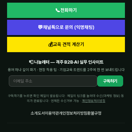
📞
전화하기
💬
채널톡으로 문의 (익명채팅)
💰
교육 견적 계산기
📮 나눔레터 — 격주 B2B·AI 실무 인사이트
용어 하나 깊이 파기 · 현장 적용 팁 · 기업교육 트렌드를 2주에 한 번 보내드립니다
구독하기
구독하기를 누르면 확인 메일이 발송됩니다 · 메일의 링크를 눌러야 수신(마케팅 정보) 동
의가 완료됩니다 · 언제든 수신거부 가능 ·
개인정보처리방침
소개
도서
이용약관
개인정보처리방침
환불규정