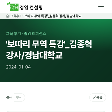
홈
›
교육후기
›
'보따리 무역 특강'_김종혁 강사/경남대학교
홈
커리큘럼
교육 후기 · 출강 레퍼런스
'보따리 무역 특강'_김종혁
🛡️ 법정 의무교육 4종
강사/경남대학교
🤖 AI · IT 교육
17
📈 마케팅 · 영업
18
2024-01-04
🤝 B2B 세일즈
13
💼 비즈니스 스킬
13
🧭 경영전략 · 트렌드
8
👁
♥
🔗
–
–
공유
🌏 글로벌 비즈니스
10