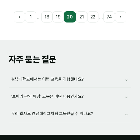
…
…
‹
1
18
19
20
21
22
74
›
자주 묻는 질문
⌄
경남대학교에서는 어떤 교육을 진행했나요?
⌄
‘보따리 무역 특강’ 교육은 어떤 내용인가요?
⌄
우리 회사도 경남대학교처럼 교육받을 수 있나요?