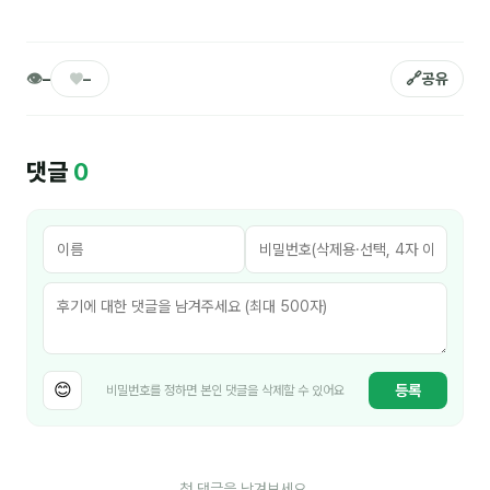
이상미
이미루
👁
♥
🔗
–
–
공유
이옥겸
이인우
댓글
0
임아라
전승빈
정일영
조안나
조은아
😊
등록
비밀번호를 정하면 본인 댓글을 삭제할 수 있어요
진나하
최지혜
홍은표
첫 댓글을 남겨보세요.