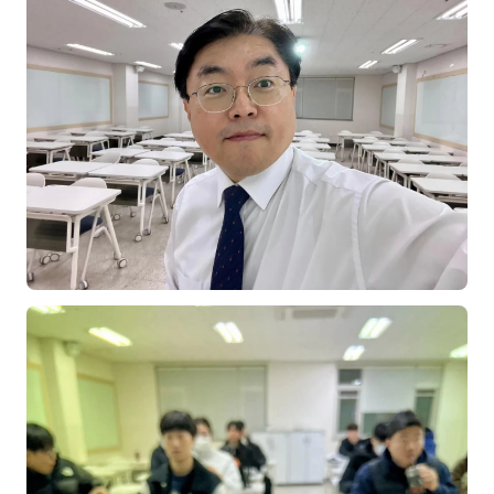
NEW
온라인강의
📈 B2B 마케팅
3
🤖 AI 실무
2
🧭 기획·전략
1
강사
김종혁
구자룡
김경태
김소연
김의중