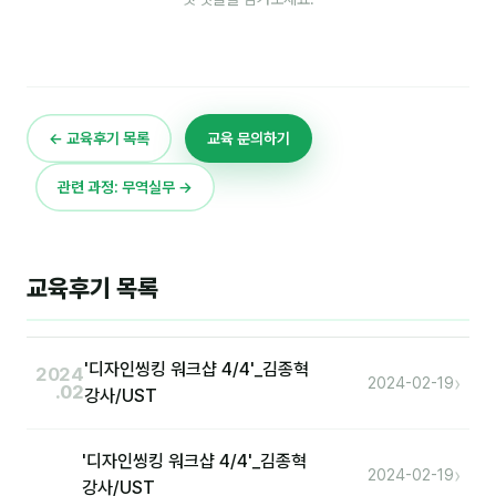
후기
대면교육 후기
← 교육후기 목록
교육 문의하기
담당자·교육생 피드백
관련 과정: 무역실무 →
고객사 레퍼런스
온라인강의 수강 후기
교육후기 목록
AI입문
AI툴
'디자인씽킹 워크샵 4/4'_김종혁
2024
›
2024-02-19
.02
강사/UST
전체 도구
미팅·보고
'디자인씽킹 워크샵 4/4'_김종혁
›
2024-02-19
강사/UST
제안·영업