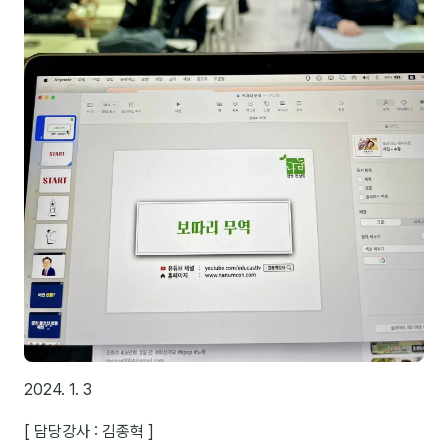
김종무
김지혜
김휘
노준영
Maria
민광동
박혜랑
안정미
오미영
윤석현
2024. 1. 3
은종성
[ 담당강사 : 김종혁 ]