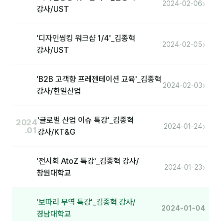
›
커뮤니티
2024-02-06
강사/UST
토크
'디자인씽킹 워크샵 1/4'_김종혁
문서자료실
›
2024-02-05
강사/UST
영상자료실
'B2B 고객향 프레젠테이션 교육'_김종혁
AI 웹앱
›
2024-02-03
강사/한일산업
등급 · 포인트
'글로벌 산업 이슈 특강'_김종혁
2024
›
2024-01-24
문의
.01
강사/KT&G
💰 교육 견적 계산기
'전시회 AtoZ 특강'_김종혁 강사/
›
2024-01-23
1:1 문의
창원대학교
공지사항
'보따리 무역 특강'_김종혁 강사/
자주 묻는 질문
2024-01-04
경남대학교