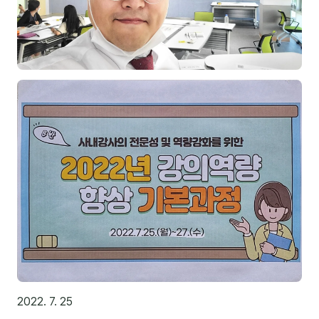
제안·영업
분석
마케팅
재무·계약
B2B 영업도구
일정
지식
용어사전
트렌드 리포트
2022. 7. 25
칼럼