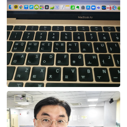
홍은표
후기
대면교육 후기
담당자·교육생 피드백
고객사 레퍼런스
온라인강의 수강 후기
AI입문
AI툴
전체 도구
미팅·보고