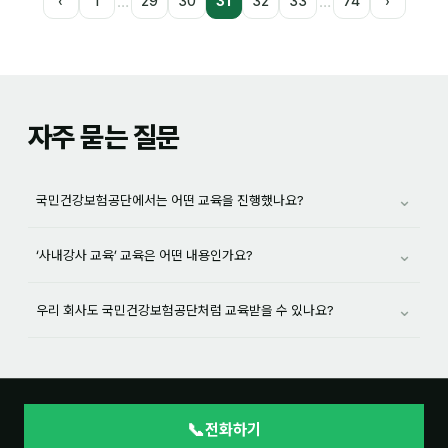
…
…
‹
1
29
30
31
32
33
74
›
자주 묻는 질문
⌄
국민건강보험공단에서는 어떤 교육을 진행했나요?
⌄
‘사내강사 교육’ 교육은 어떤 내용인가요?
⌄
우리 회사도 국민건강보험공단처럼 교육받을 수 있나요?
📞
전화하기