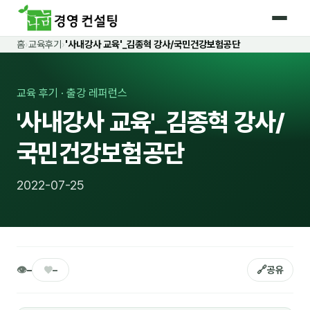
홈
›
교육후기
›
'사내강사 교육'_김종혁 강사/국민건강보험공단
홈
커리큘럼
교육 후기 · 출강 레퍼런스
'사내강사 교육'_김종혁 강사/
🛡️ 법정 의무교육 4종
국민건강보험공단
🤖 AI · IT 교육
18
📈 마케팅 · 영업
19
2022-07-25
🤝 B2B 세일즈
13
💼 비즈니스 스킬
13
🧭 경영전략 · 트렌드
8
👁
♥
🔗
–
–
공유
🌏 글로벌 비즈니스
10