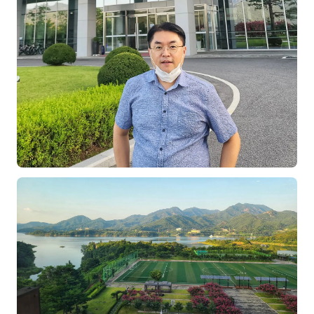
김종무
김지혜
김휘
노준영
Maria
민광동
박혜랑
배서우
안정미
오미영
윤석현