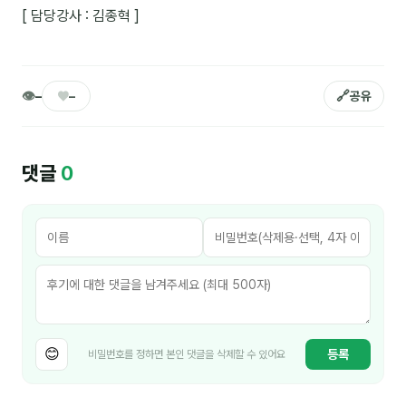
[ 담당강사 : 김종혁 ]
커뮤니티
토크
👁
♥
🔗
–
–
공유
문서자료실
영상자료실
댓글
0
AI 웹앱
등급 · 포인트
문의
💰 교육 견적 계산기
1:1 문의
😊
등록
비밀번호를 정하면 본인 댓글을 삭제할 수 있어요
공지사항