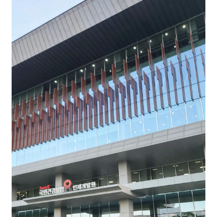
NEW
온라인강의
📈 B2B 마케팅
3
🤖 AI 실무
2
🧭 기획·전략
1
강사
김종혁
구자룡
김경태
김소연
김의중