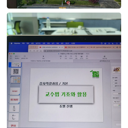
은종성
이미루
이상미
이옥겸
이인우
임아라
전승빈
정일영
조안나
조은아
진나하
최지혜