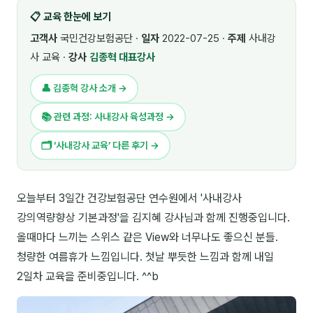
📋 교육 한눈에 보기
🎓 강사육성 · 교수법
4
고객사
국민건강보험공단 ·
일자
2022-07-25 ·
주제
사내강
🏭 산업 특화
5
사 교육 ·
강사
김종혁 대표강사
💻 IT · 디지털
8
👤 김종혁 강사 소개 →
🎬 영상 · 콘텐츠
4
📚 관련 과정: 사내강사 육성과정 →
📊 프레젠테이션 · 기획
11
🗂 ‘사내강사 교육’ 다른 후기 →
🚀 창업 · 커리어
13
오늘부터 3일간 건강보험공단 연수원에서 '사내강사
🗣️ 외국어 강의
2
강의역량향상 기본과정'을 김지혜 강사님과 함께 진행중입니다.
👥 리더십 · 조직
14
올때마다 느끼는 스위스 같은 View와 너무나도 좋으신 분들.
청량한 여름휴가 느낌입니다. 첫날 뿌듯한 느낌과 함께 내일
📚 인문학 · 교양
7
2일차 교육을 준비중입니다. ^^b
🤲 협력강사 과정
15