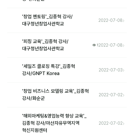
'창업 멘토링'_김종혁 강사/
›
2022-07-08
대구청년창업사관학교
'피칭 교육'_김종혁 강사/
›
2022-07-08
👁 1
대구청년창업사관학교
'세일즈 클로징 특강'_김종혁
›
2022-07-03
강사/GNPT Korea
'창업 비즈니스 모델링 교육'_김종혁
›
2022-07-02
강사/화순군
'해외마케팅&영업능력 향상 교육'_
›
김종혁 강사/마산자유무역지역
2022-07-02
혁신지원센터