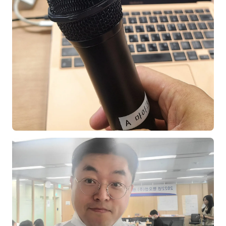
김종무
김지혜
김휘
노준영
Maria
민광동
박혜랑
안정미
오미영
윤석현
은종성