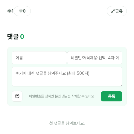
분석
👁
♥
🔗
1
0
공유
마케팅
재무·계약
댓글
0
B2B 영업도구
일정
지식
용어사전
😊
등록
비밀번호를 정하면 본인 댓글을 삭제할 수 있어요
트렌드 리포트
칼럼
첫 댓글을 남겨보세요.