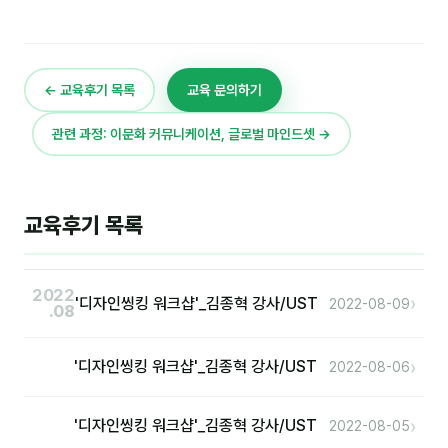
커뮤니티
토크
문서자료실
← 교육후기 목록
교육 문의하기
영상자료실
관련 과정: 이문화 커뮤니케이션, 글로벌 마인드셋 →
AI 웹앱
등급 · 포인트
교육후기 목록
문의
2022
1:1 문의
›
'디자인씽킹 워크샵'_김종혁 강사/UST
2022-08-09
.08
공지사항
›
'디자인씽킹 워크샵'_김종혁 강사/UST
2022-08-06
자주 묻는 질문
›
'디자인씽킹 워크샵'_김종혁 강사/UST
2022-08-05