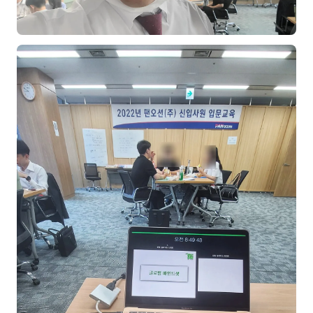
이상미
이미루
이옥겸
이인우
임아라
전승빈
정일영
조안나
조은아
진나하
최지혜
홍은표