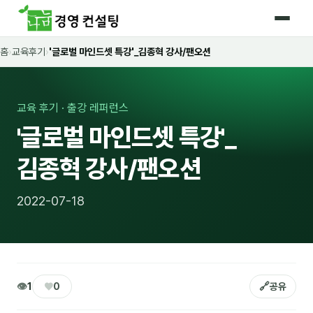
홈
›
교육후기
›
'글로벌 마인드셋 특강'_김종혁 강사/팬오션
홈
커리큘럼
교육 후기 · 출강 레퍼런스
🛡️ 법정 의무교육 4종
'글로벌 마인드셋 특강'_
🤖 AI · IT 교육
17
김종혁 강사/팬오션
📈 마케팅 · 영업
18
2022-07-18
🤝 B2B 세일즈
13
💼 비즈니스 스킬
13
🧭 경영전략 · 트렌드
8
👁
♥
🔗
1
0
공유
🌏 글로벌 비즈니스
10