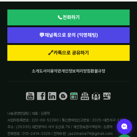
📞
전화하기
💬
채널톡으로 문의 (익명채팅)
🔗
카톡으로 공유하기
소개
도서
이용약관
개인정보처리방침
환불규정
나눔경영컨설팅 | 대표 : 김종혁
사업자등록번호 : 220-09-52390 | 통신판매업신고번호 : 2025-대전서구-2328
주소 : (35335) 대전광역시 서구 도산로 79 / 개인정보관리책임자 : 김종혁
전화번호 : 010-2414-3329 | 전자우편 : jazzmania74@gmail.com