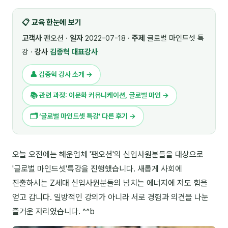
🎓 강사육성 · 교수법
4
📋 교육 한눈에 보기
🏭 산업 특화
5
고객사
팬오션 ·
일자
2022-07-18 ·
주제
글로벌 마인드셋 특
강 ·
강사
김종혁 대표강사
💻 IT · 디지털
8
👤 김종혁 강사 소개 →
🎬 영상 · 콘텐츠
4
📚 관련 과정: 이문화 커뮤니케이션, 글로벌 마인 →
📊 프레젠테이션 · 기획
11
🗂 ‘글로벌 마인드셋 특강’ 다른 후기 →
🚀 창업 · 커리어
13
🗣️ 외국어 강의
2
오늘 오전에는 해운업체 '팬오션'의 신입사원분들을 대상으로
'글로벌 마인드셋'특강을 진행했습니다. 새롭게 사회에
👥 리더십 · 조직
14
진출하시는 Z세대 신입사원분들의 넘치는 에너지에 저도 힘을
📚 인문학 · 교양
7
얻고 갑니다. 일방적인 강의가 아니라 서로 경험과 의견을 나눈
즐거운 자리였습니다. ^^b
🤲 협력강사 과정
15