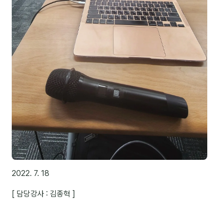
후기
대면교육 후기
담당자·교육생 피드백
고객사 레퍼런스
온라인강의 수강 후기
AI입문
AI툴
2022. 7. 18
전체 도구
[ 담당강사 : 김종혁 ]
미팅·보고
제안·영업