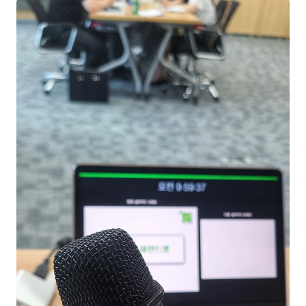
NEW
온라인강의
📈 B2B 마케팅
3
🤖 AI 실무
2
🧭 기획·전략
1
강사
김종혁
구자룡
김경태
김소연
김의중