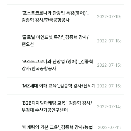
'포스트코로나와 관광업 특강(영어)'_
›
후기
2022-07-19
김종혁 강사/한국공항공사
대면교육 후기
'글로벌 마인드셋 특강'_김종혁 강사/
담당자·교육생 피드백
›
2022-07-18
팬오션
고객사 레퍼런스
'포스트코로나와 관광업 (영어)'_김종혁
온라인강의 수강 후기
›
2022-07-15
강사/한국공항공사
AI입문
›
'MZ세대 이해 교육'_김종혁 강사/신세계
2022-07-15
AI툴
'B2B디지털마케팅 교육'_김종혁 강사/
›
전체 도구
2022-07-14
부경대 수산가공연구센터
미팅·보고
›
'마케팅의 기본 교육'_김종혁 강사/농협
2022-07-11
제안·영업