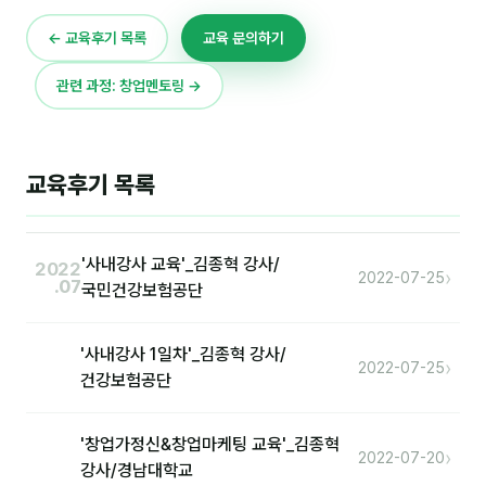
이상미
← 교육후기 목록
교육 문의하기
이미루
관련 과정: 창업멘토링 →
이옥겸
이인우
임아라
교육후기 목록
전승빈
'사내강사 교육'_김종혁 강사/
정일영
2022
›
2022-07-25
.07
국민건강보험공단
조안나
조은아
'사내강사 1일차'_김종혁 강사/
›
2022-07-25
건강보험공단
진나하
최지혜
'창업가정신&창업마케팅 교육'_김종혁
›
2022-07-20
강사/경남대학교
홍은표