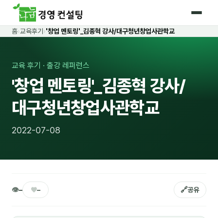
홈
›
교육후기
›
'창업 멘토링'_김종혁 강사/대구청년창업사관학교
홈
커리큘럼
교육 후기 · 출강 레퍼런스
'창업 멘토링'_김종혁 강사/
🛡️ 법정 의무교육 4종
대구청년창업사관학교
🤖 AI · IT 교육
17
📈 마케팅 · 영업
18
2022-07-08
🤝 B2B 세일즈
13
💼 비즈니스 스킬
13
🧭 경영전략 · 트렌드
8
👁
♥
🔗
–
–
공유
🌏 글로벌 비즈니스
10