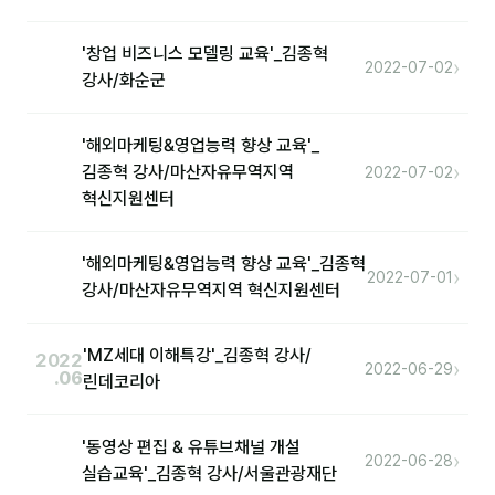
커뮤니티
토크
'창업 비즈니스 모델링 교육'_김종혁
›
2022-07-02
강사/화순군
문서자료실
영상자료실
'해외마케팅&영업능력 향상 교육'_
›
김종혁 강사/마산자유무역지역
2022-07-02
AI 웹앱
혁신지원센터
등급 · 포인트
'해외마케팅&영업능력 향상 교육'_김종혁
›
2022-07-01
문의
강사/마산자유무역지역 혁신지원센터
💰 교육 견적 계산기
'MZ세대 이해특강'_김종혁 강사/
2022
›
2022-06-29
1:1 문의
.06
린데코리아
공지사항
'동영상 편집 & 유튜브채널 개설
›
2022-06-28
자주 묻는 질문
실습교육'_김종혁 강사/서울관광재단