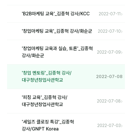
분석
›
'B2B마케팅 교육'_김종혁 강사/KCC
2022-07-11
마케팅
›
'창업마케팅 교육'_김종혁 강사/화순군
2022-07-10
재무·계약
B2B 영업도구
'창업마케팅 교육과 실습, 토론'_김종혁
›
2022-07-09
강사/화순군
일정
'창업 멘토링'_김종혁 강사/
2022-07-08
지식
대구청년창업사관학교
용어사전
'피칭 교육'_김종혁 강사/
›
트렌드 리포트
2022-07-08
대구청년창업사관학교
칼럼
'세일즈 클로징 특강'_김종혁
›
2022-07-03
강사/GNPT Korea