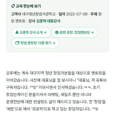
📋 교육 한눈에 보기
🎓 강사육성 · 교수법
4
고객사
대구청년창업사관학교 ·
일자
2022-07-08 ·
주제
창
🏭 산업 특화
5
업 멘토링 ·
강사
김종혁 대표강사
💻 IT · 디지털
8
👤 김종혁 강사 소개 →
📚 관련 과정: 창업멘토링 →
🎬 영상 · 콘텐츠
4
🗂 ‘창업 멘토링’ 다른 후기 →
📊 프레젠테이션 · 기획
11
🚀 창업 · 커리어
13
오후에는 계속 대구지역 청년 창업가분들을 대상으로 멘토링을
🗣️ 외국어 강의
2
이어갔습니다. 사진에 대표님을 절 보시더니 "대표님, 저 유튜브
👥 리더십 · 조직
14
구독자입니다. ^^b" 이러시면서 인사하셨습니다.ㅋㅋ. 초기
창업단계이신 분들이셔서 마케팅, 세일즈 뿐만 아니라
📚 인문학 · 교양
7
운영전반에 대한 컨설팅도 같이 해드리고 있습니다. 전 '창업'을
'제돈'으로 해서 '성공적'으로 하고 있는 창업자입니다. ^^b
🤲 협력강사 과정
15