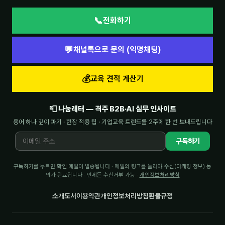
📞
전화하기
💬
채널톡으로 문의 (익명채팅)
💰
교육 견적 계산기
📮 나눔레터 — 격주 B2B·AI 실무 인사이트
용어 하나 깊이 파기 · 현장 적용 팁 · 기업교육 트렌드를 2주에 한 번 보내드립니다
구독하기
구독하기를 누르면 확인 메일이 발송됩니다 · 메일의 링크를 눌러야 수신(마케팅 정보) 동
의가 완료됩니다 · 언제든 수신거부 가능 ·
개인정보처리방침
소개
도서
이용약관
개인정보처리방침
환불규정