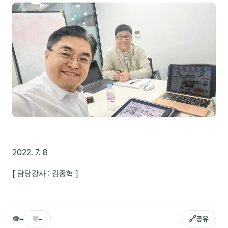
NEW
온라인강의
📈 B2B 마케팅
3
🤖 AI 실무
2
🧭 기획·전략
1
강사
김종혁
2022. 7. 8
구자룡
[ 담당강사 : 김종혁 ]
김경태
김소연
김의중
👁
♥
🔗
–
–
공유