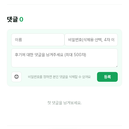
김종무
김지혜
댓글
0
김휘
노준영
Maria
민광동
박혜랑
😊
등록
비밀번호를 정하면 본인 댓글을 삭제할 수 있어요
안정미
오미영
첫 댓글을 남겨보세요.
윤석현
은종성