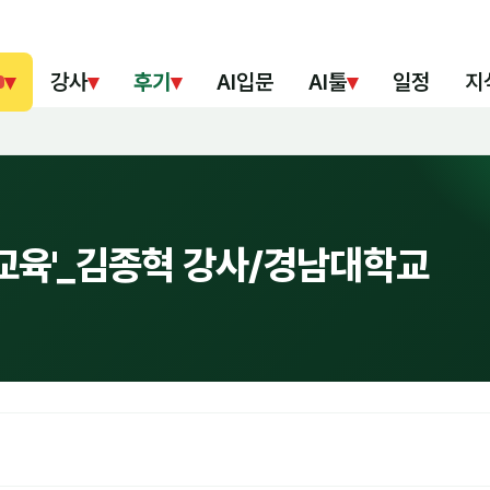
▾
강사
▾
후기
▾
AI입문
AI툴
▾
일정
지
교육'_김종혁 강사/경남대학교