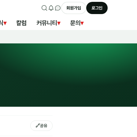
회원가입
로그인
식
▾
칼럼
커뮤니티
▾
문의
▾
🔗
공유