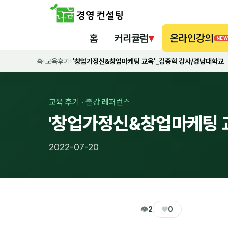
홈
커리큘럼
▾
온라인강의
NEW
홈
›
교육후기
›
'창업가정신&창업마케팅 교육'_김종혁 강사/경남대학교
교육 후기 · 출강 레퍼런스
'창업가정신&창업마케팅 
2022-07-20
👁
♥
2
0