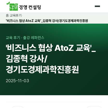
홈
›
교육후기
›
홈
'비즈니스 협상 AtoZ 교육'_김종혁 강사/경기도경제과학진흥원
커리큘럼
교육 후기 · 출강 레퍼런스
🛡️ 법정 의무교육 4종
'비즈니스 협상 AtoZ 교육'_
🤖 AI · IT 교육
17
김종혁 강사/
📈 마케팅 · 영업
18
경기도경제과학진흥원
🤝 B2B 세일즈
13
2025-11-03
💼 비즈니스 스킬
13
🧭 경영전략 · 트렌드
8
🌏 글로벌 비즈니스
10