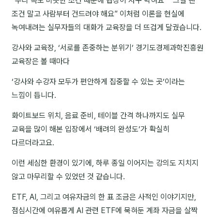
“우리 쪽도 비슷한 조건 때문에 협상이 자꾸 막혀요” “그럴 땐
조건 말고 사람부터 건드려야 해요” 이처럼 이론을 현실에
후기
녹여내려는 실무자들의 대화가 교육장을 더 뜨겁게 달궜습니다.
대면교육 후기
강사와 교육장, ‘서로를 존중하는 분위기’ 경기도경제과학진흥원
교육장은 볼 때마다
담당자·교육생 피드백
‘강사와 수강자 모두가 편안하게 집중할 수 있는 곳’이라는
고객사 레퍼런스
느낌이 듭니다.
온라인강의 수강 후기
화이트보드 위치, 음료 준비, 테이블 간격 하나까지도 실무
교육을 많이 해본 입장에서 ‘배려의 완성도’가 확실히
AI입문
다르더라고요.
AI툴
이런 세심한 환경이 있기에, 하루 종일 이어지는 강의도 지치지
전체 도구
않고 마무리할 수 있었던 것 같습니다.
미팅·보고
ETF, AI, 그리고 여유자금의 한 표 조금은 사적인 이야기지만,
점심시간에 여유롭게 AI 관련 ETF에 묵혀둔 계좌 자금을 살짝
제안·영업