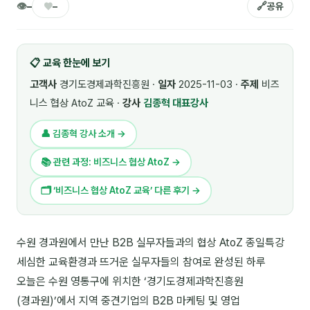
👁
♥
🔗
–
–
공유
🎓 강사육성 · 교수법
4
🏭 산업 특화
5
📋 교육 한눈에 보기
💻 IT · 디지털
8
고객사
경기도경제과학진흥원 ·
일자
2025-11-03 ·
주제
비즈
니스 협상 AtoZ 교육 ·
강사
김종혁 대표강사
🎬 영상 · 콘텐츠
4
👤 김종혁 강사 소개 →
📊 프레젠테이션 · 기획
11
📚 관련 과정: 비즈니스 협상 AtoZ →
🚀 창업 · 커리어
13
🗂 ‘비즈니스 협상 AtoZ 교육’ 다른 후기 →
🗣️ 외국어 강의
2
👥 리더십 · 조직
14
수원 경과원에서 만난 B2B 실무자들과의 협상 AtoZ 종일특강
세심한 교육환경과 뜨거운 실무자들의 참여로 완성된 하루
📚 인문학 · 교양
7
오늘은 수원 영통구에 위치한 ‘경기도경제과학진흥원
🤲 협력강사 과정
15
(경과원)’에서 지역 중견기업의 B2B 마케팅 및 영업