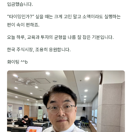
입금했습니다.
분석
“타이밍인가?” 싶을 때는 크게 고민 말고 소액이라도 실행하는
마케팅
편이 속이 편하죠.
재무·계약
오늘 하루, 교육과 투자의 균형을 나름 잘 잡은 기분입니다.
B2B 영업도구
한국 주식시장, 조용히 응원합니다.
일정
화이팅 ^^b
지식
용어사전
트렌드 리포트
칼럼