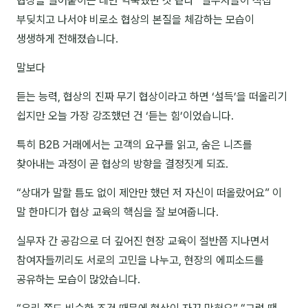
협상을 밀어붙이는 데만 익숙했던 것 같다” 실무자들이 직접
이상미
부딪치고 나서야 비로소 협상의 본질을 체감하는 모습이
이미루
생생하게 전해졌습니다.
이옥겸
말보다
이인우
듣는 능력, 협상의 진짜 무기 협상이라고 하면 ‘설득’을 떠올리기
임아라
쉽지만 오늘 가장 강조했던 건 ‘듣는 힘’이었습니다.
전승빈
특히 B2B 거래에서는 고객의 요구를 읽고, 숨은 니즈를
찾아내는 과정이 곧 협상의 방향을 결정짓게 되죠.
정일영
“상대가 말할 틈도 없이 제안만 했던 저 자신이 떠올랐어요” 이
조안나
말 한마디가 협상 교육의 핵심을 잘 보여줍니다.
조은아
실무자 간 공감으로 더 깊어진 현장 교육이 절반쯤 지나면서
진나하
참여자들끼리도 서로의 고민을 나누고, 현장의 에피소드를
공유하는 모습이 많았습니다.
최지혜
홍은표