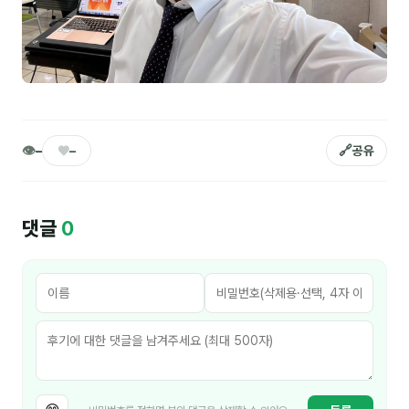
커뮤니티
토크
문서자료실
영상자료실
👁
AI 웹앱
♥
🔗
–
–
공유
등급 · 포인트
댓글
0
문의
💰 교육 견적 계산기
1:1 문의
공지사항
자주 묻는 질문