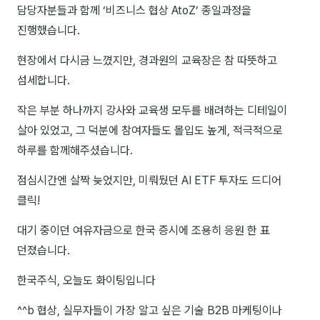
담당자분들과 함께 ‘비즈니스 협상 AtoZ’ 종일과정을
NEW
온라인강의
진행했습니다.
📈 B2B 마케팅
3
현장에서 다시금 느꼈지만, 경과원의 교육장은 참 따뜻하고
섬세합니다.
🤖 AI 실무
2
작은 부분 하나까지 강사와 교육생 모두를 배려하는 디테일이
🧭 기획·전략
1
살아 있었고, 그 덕분에 참여자들도 몰입도 높게, 적극적으로
하루를 함께해주셨습니다.
강사
점심시간엔 살짝 늦었지만, 미뤄뒀던 AI ETF 투자도 드디어
김종혁
클릭!
구자룡
대기 중이던 여유자금으로 한국 증시에 조용히 응원 한 표
김경태
던졌습니다.
김소연
한국주식, 오늘도 화이팅입니다
김의중
^^b 협상, 실무자들이 가장 알고 싶은 기술 B2B 마케팅이나