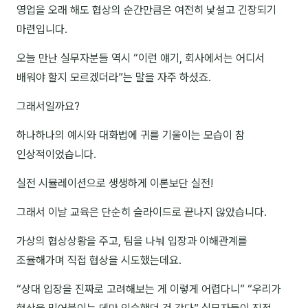
영업을 오래 해도 협상의 순간만큼은 여전히 낯설고 긴장되기
김종무
마련입니다.
김지혜
오늘 만난 실무자분들 역시 “이런 얘기, 회사에서는 어디서
김휘
배워야 할지 모르겠더라”는 말을 자주 하셨죠.
노준영
그래서일까요?
Maria
하나하나의 예시와 대화법에 귀를 기울이는 모습이 참
민광동
인상적이었습니다.
박혜랑
실전 시뮬레이션으로 생생하게 이론보단 실전!
안정미
그래서 이날 교육은 단순히 슬라이드로 끝나지 않았습니다.
오미영
가상의 협상상황을 주고, 팀을 나눠 입장과 이해관계를
윤석현
조율해가며 직접 협상을 시도했는데요.
은종성
“상대 입장을 진짜로 고려해보는 게 이렇게 어렵다니” “우리가