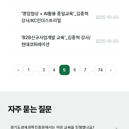
'영업협상 + AI활용 종일교육'_김종혁
›
2025-10-20
강사/KC인더스트리얼
'B2B신규사업개발 교육'_김종혁 강사/
›
2025-10-20
현대코퍼레이션
…
…
‹
1
3
4
5
6
7
74
›
자주 묻는 질문
⌄
경기도경제과학진흥원에서는 어떤 교육을 진행했나요?