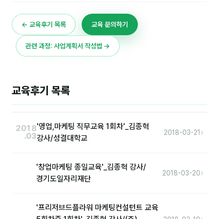
이상미
이미루
← 교육후기 목록
교육 문의하기
이옥겸
관련 과정: 사업계획서 작성법 →
이인우
임아라
교육후기 목록
전승빈
정일영
'영업,마케팅 직무교육 1회차'_김종혁
2018
›
2018-03-21
.03
강사/성결대학교
조안나
조은아
'창업마케팅 종일교육'_김종혁 강사/
›
2018-03-20
경기도일자리재단
진나하
최지혜
'프리저브드플라워 마케팅컨설턴트 교육
홍은표