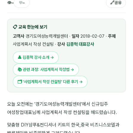
👁
♥
🔗
–
–
공유
🎓 강사육성 · 교수법
4
🏭 산업 특화
5
📋 교육 한눈에 보기
💻 IT · 디지털
8
고객사
경기도여성능력개발센터 ·
일자
2018-02-07 ·
주제
사업계획서 작성 컨설팅 ·
강사
김종혁 대표강사
🎬 영상 · 콘텐츠
4
👤 김종혁 강사 소개 →
📊 프레젠테이션 · 기획
11
📚 관련 과정: 사업계획서 작성법 →
🚀 창업 · 커리어
13
🗂 ‘사업계획서 작성 컨설팅’ 다른 후기 →
🗣️ 외국어 강의
2
👥 리더십 · 조직
14
오늘 오전에는 '경기도여성능력개발센터'에서 신규입주
여성창업대표님께 사업계획서 작성 컨설팅을 해드렸습니다.
📚 인문학 · 교양
7
맞춤형 DIY샴푸&컨디셔너 키트의 한국,중국 비즈니스모델과
🤲 협력강사 과정
15