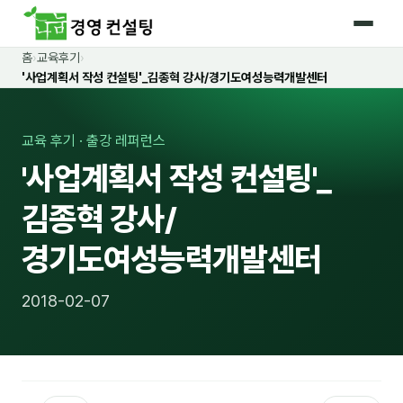
홈
›
교육후기
›
홈
'사업계획서 작성 컨설팅'_김종혁 강사/경기도여성능력개발센터
커리큘럼
교육 후기 · 출강 레퍼런스
🛡️ 법정 의무교육 4종
'사업계획서 작성 컨설팅'_
🤖 AI · IT 교육
17
김종혁 강사/
📈 마케팅 · 영업
18
경기도여성능력개발센터
🤝 B2B 세일즈
13
2018-02-07
💼 비즈니스 스킬
13
🧭 경영전략 · 트렌드
8
🌏 글로벌 비즈니스
10