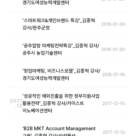
경기도여성능력개발센터
'스마트워크&개인브랜드 특강'_김종혁
›
2018-01-29
강사/완주군청
'공주알밤 마케팅전략특강'_김종혁 강사/
›
2018-01-20
공주시 농업기술센터
'창업마케팅, 비즈니스모델'_김종혁 강사/
›
2018-01-16
경기도여성능력개발센터
'성공적인 해외진출을 위한 정부지원사업
2017
›
활용전략'_김종혁 강사/카이스트
2017-12-15
.12
이노베이션센터
'B2B MKT Account Management
›
2017-12-12
교육'_김종혁 강사/삼성물산