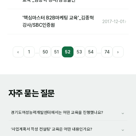
'핵심마스터 B2B마케팅 교육'_김종혁
›
2017-12-01
강사/SBC인증원
…
…
‹
1
50
51
52
53
54
74
›
자주 묻는 질문
⌄
경기도여성능력개발센터에서는 어떤 교육을 진행했나요?
⌄
‘사업계획서 작성 컨설팅’ 교육은 어떤 내용인가요?