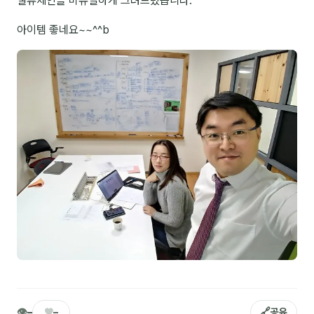
밸류체인을 비쥬얼하게 그려드렸습니다.
NEW
온라인강의
아이템 좋네요~~^^b
📈 B2B 마케팅
3
🤖 AI 실무
2
🧭 기획·전략
1
강사
김종혁
구자룡
김경태
김소연
김의중
👁
♥
🔗
–
–
공유