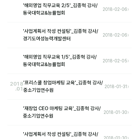
커뮤니티
'해외영업 직무교육 2/5'_김종혁 강사/
›
2018-02-06
동국대학교&능률협회
토크
문서자료실
'사업계획서 작성 컨설팅'_김종혁 강사/
›
2018-02-06
경기도여성능력개발센터
영상자료실
AI 웹앱
'해외영업 직무교육 1/5'_김종혁 강사/
›
2018-02-05
등급 · 포인트
동국대학교&능률협회
문의
'프리스쿨 창업마케팅 교육'_김종혁 강사/
2018
›
2018-01-31
.01
중소기업연수원
💰 교육 견적 계산기
1:1 문의
'재창업 CEO 마케팅 교육'_김종혁 강사/
›
2018-01-30
중소기업연수원
공지사항
자주 묻는 질문
'사업계획서 작성 컨설팅'_김종혁 강사/
›
2018-01-30