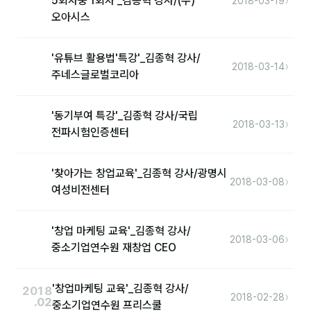
›
5회차중 1회차'_김종혁 강사/(주)
2018-03-19
오아시스
후기
'유튜브 활용법'특강'_김종혁 강사/
›
대면교육 후기
2018-03-14
주네스글로벌코리아
담당자·교육생 피드백
'동기부여 특강'_김종혁 강사/국립
고객사 레퍼런스
›
2018-03-13
전파시험인증센터
온라인강의 수강 후기
'찾아가는 창업교육'_김종혁 강사/광명시
›
2018-03-08
AI입문
여성비전센터
AI툴
'창업 마케팅 교육'_김종혁 강사/
›
2018-03-06
중소기업연수원 재창업 CEO
전체 도구
미팅·보고
'창업마케팅 교육'_김종혁 강사/
2018
›
2018-02-28
.02
중소기업연수원 프리스쿨
제안·영업