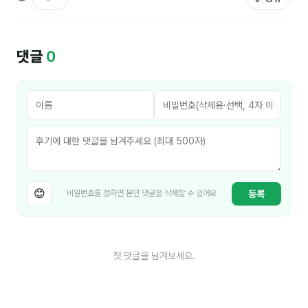
김종무
김지혜
댓글
0
김휘
노준영
Maria
민광동
박혜랑
😊
등록
비밀번호를 정하면 본인 댓글을 삭제할 수 있어요
안정미
오미영
첫 댓글을 남겨보세요.
윤석현
은종성