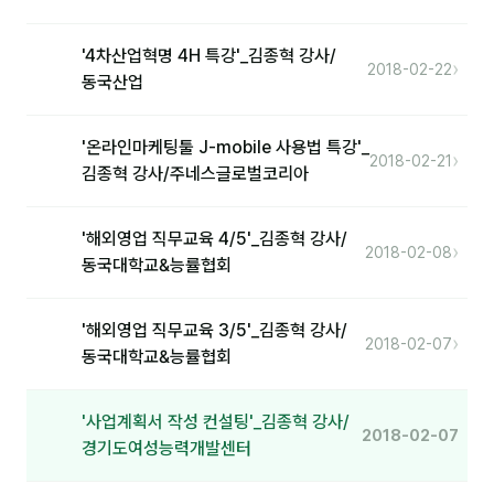
분석
'4차산업혁명 4H 특강'_김종혁 강사/
›
2018-02-22
동국산업
마케팅
재무·계약
'온라인마케팅툴 J-mobile 사용법 특강'_
›
2018-02-21
B2B 영업도구
김종혁 강사/주네스글로벌코리아
일정
'해외영업 직무교육 4/5'_김종혁 강사/
›
2018-02-08
동국대학교&능률협회
지식
'해외영업 직무교육 3/5'_김종혁 강사/
용어사전
›
2018-02-07
동국대학교&능률협회
트렌드 리포트
'사업계획서 작성 컨설팅'_김종혁 강사/
2018-02-07
칼럼
경기도여성능력개발센터