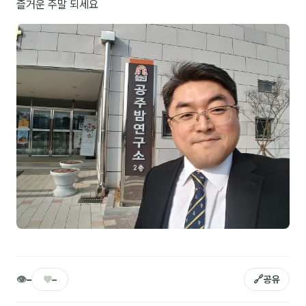
즐거운 주말 되세요
NEW
온라인강의
📈 B2B 마케팅
3
🤖 AI 실무
2
🧭 기획·전략
1
강사
김종혁
구자룡
김경태
김소연
👁
♥
🔗
–
–
공유
김의중