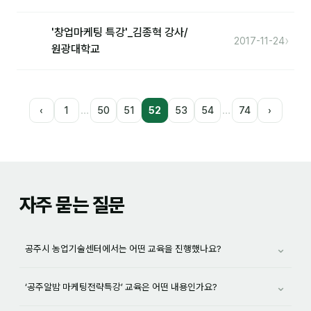
'창업마케팅 특강'_김종혁 강사/
›
2017-11-24
원광대학교
…
…
‹
1
50
51
52
53
54
74
›
자주 묻는 질문
⌄
공주시 농업기술센터에서는 어떤 교육을 진행했나요?
⌄
‘공주알밤 마케팅전략특강’ 교육은 어떤 내용인가요?