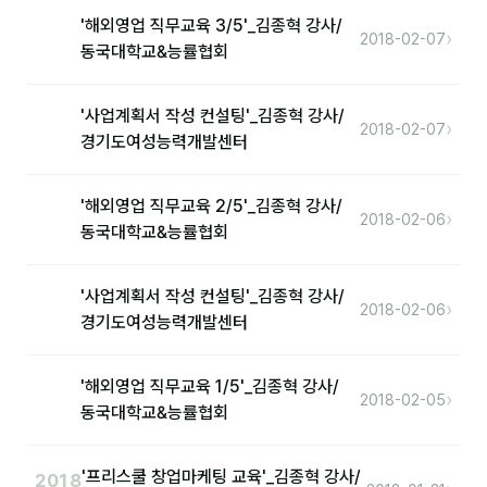
'해외영업 직무교육 3/5'_김종혁 강사/
›
2018-02-07
동국대학교&능률협회
후기
대면교육 후기
'사업계획서 작성 컨설팅'_김종혁 강사/
›
2018-02-07
경기도여성능력개발센터
담당자·교육생 피드백
고객사 레퍼런스
'해외영업 직무교육 2/5'_김종혁 강사/
›
2018-02-06
동국대학교&능률협회
온라인강의 수강 후기
AI입문
'사업계획서 작성 컨설팅'_김종혁 강사/
›
2018-02-06
경기도여성능력개발센터
AI툴
'해외영업 직무교육 1/5'_김종혁 강사/
전체 도구
›
2018-02-05
동국대학교&능률협회
미팅·보고
'프리스쿨 창업마케팅 교육'_김종혁 강사/
2018
제안·영업