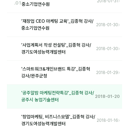
›
2018-01-31
.01
중소기업연수원
분석
'재창업 CEO 마케팅 교육'_김종혁 강사/
마케팅
›
2018-01-30
중소기업연수원
재무·계약
B2B 영업도구
'사업계획서 작성 컨설팅'_김종혁 강사/
›
2018-01-30
경기도여성능력개발센터
일정
'스마트워크&개인브랜드 특강'_김종혁
›
2018-01-29
강사/완주군청
지식
용어사전
'공주알밤 마케팅전략특강'_김종혁 강사/
2018-01-20
트렌드 리포트
공주시 농업기술센터
칼럼
'창업마케팅, 비즈니스모델'_김종혁 강사/
›
2018-01-16
경기도여성능력개발센터