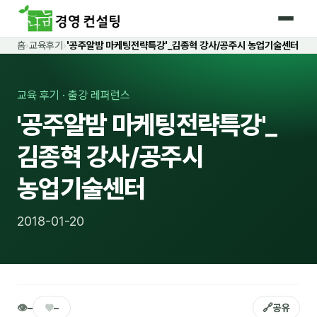
홈
›
교육후기
›
'공주알밤 마케팅전략특강'_김종혁 강사/공주시 농업기술센터
홈
커리큘럼
교육 후기 · 출강 레퍼런스
'공주알밤 마케팅전략특강'_
🛡️ 법정 의무교육 4종
김종혁 강사/공주시
🤖 AI · IT 교육
17
농업기술센터
📈 마케팅 · 영업
18
🤝 B2B 세일즈
13
2018-01-20
💼 비즈니스 스킬
13
🧭 경영전략 · 트렌드
8
🌏 글로벌 비즈니스
10
👁
♥
🔗
–
–
공유