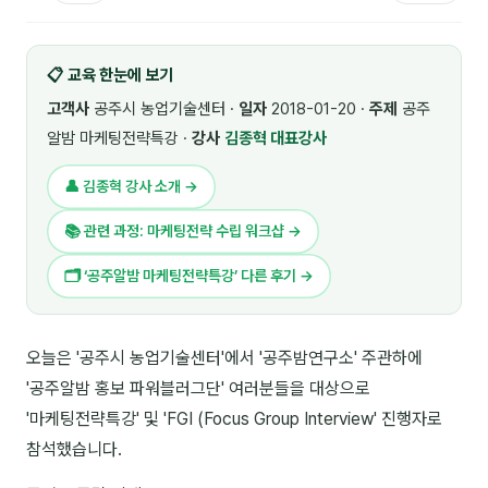
🎓 강사육성 · 교수법
4
📋 교육 한눈에 보기
🏭 산업 특화
5
고객사
공주시 농업기술센터 ·
일자
2018-01-20 ·
주제
공주
💻 IT · 디지털
8
알밤 마케팅전략특강 ·
강사
김종혁 대표강사
🎬 영상 · 콘텐츠
4
👤 김종혁 강사 소개 →
📊 프레젠테이션 · 기획
11
📚 관련 과정: 마케팅전략 수립 워크샵 →
🚀 창업 · 커리어
13
🗂 ‘공주알밤 마케팅전략특강’ 다른 후기 →
🗣️ 외국어 강의
2
오늘은 '공주시 농업기술센터'에서 '공주밤연구소' 주관하에
👥 리더십 · 조직
14
'공주알밤 홍보 파워블러그단' 여러분들을 대상으로
📚 인문학 · 교양
7
'마케팅전략특강' 및 'FGI (Focus Group Interview' 진행자로
참석했습니다.
🤲 협력강사 과정
15