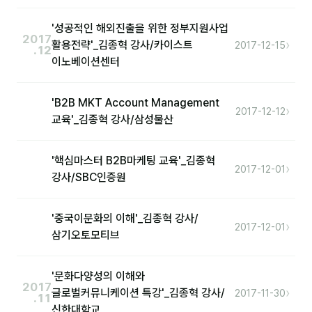
커뮤니티
'성공적인 해외진출을 위한 정부지원사업
토크
2017
›
활용전략'_김종혁 강사/카이스트
2017-12-15
.12
문서자료실
이노베이션센터
영상자료실
'B2B MKT Account Management
›
2017-12-12
AI 웹앱
교육'_김종혁 강사/삼성물산
등급 · 포인트
'핵심마스터 B2B마케팅 교육'_김종혁
›
2017-12-01
강사/SBC인증원
문의
💰 교육 견적 계산기
'중국이문화의 이해'_김종혁 강사/
›
2017-12-01
삼기오토모티브
1:1 문의
공지사항
'문화다양성의 이해와
2017
›
글로벌커뮤니케이션 특강'_김종혁 강사/
자주 묻는 질문
2017-11-30
.11
신한대학교