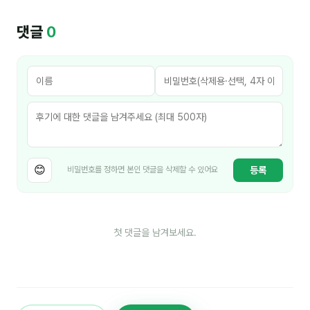
김종무
댓글
0
김지혜
김휘
노준영
Maria
민광동
😊
등록
비밀번호를 정하면 본인 댓글을 삭제할 수 있어요
박혜랑
안정미
오미영
첫 댓글을 남겨보세요.
윤석현
은종성