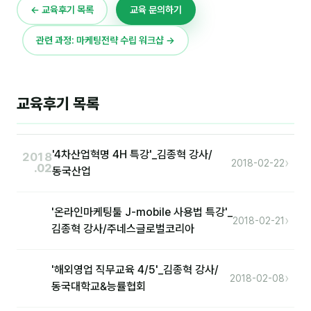
이상미
← 교육후기 목록
교육 문의하기
이미루
관련 과정: 마케팅전략 수립 워크샵 →
이옥겸
이인우
교육후기 목록
임아라
전승빈
'4차산업혁명 4H 특강'_김종혁 강사/
2018
›
2018-02-22
.02
동국산업
정일영
조안나
'온라인마케팅툴 J-mobile 사용법 특강'_
›
2018-02-21
조은아
김종혁 강사/주네스글로벌코리아
진나하
'해외영업 직무교육 4/5'_김종혁 강사/
›
2018-02-08
최지혜
동국대학교&능률협회
홍은표