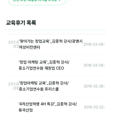
이상미
이미루
교육후기 목록
이옥겸
이인우
'찾아가는 창업교육'_김종혁 강사/광명시
임아라
2018
›
2018-03-08
.03
여성비전센터
전승빈
'창업 마케팅 교육'_김종혁 강사/
정일영
›
2018-03-06
중소기업연수원 재창업 CEO
조안나
조은아
'창업마케팅 교육'_김종혁 강사/
2018
›
2018-02-28
.02
중소기업연수원 프리스쿨
진나하
최지혜
'4차산업혁명 4H 특강'_김종혁 강사/
›
2018-02-22
동국산업
홍은표