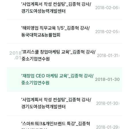
'사업계획서 작성 컨설팅'_김종혁 강사/
›
2018-02-06
분석
경기도여성능력개발센터
마케팅
'해외영업 직무교육 1/5'_김종혁 강사/
›
2018-02-05
재무·계약
동국대학교&능률협회
B2B 영업도구
'프리스쿨 창업마케팅 교육'_김종혁 강사/
2018
›
2018-01-31
.01
중소기업연수원
일정
'재창업 CEO 마케팅 교육'_김종혁 강사/
지식
2018-01-30
중소기업연수원
용어사전
트렌드 리포트
'사업계획서 작성 컨설팅'_김종혁 강사/
›
2018-01-30
경기도여성능력개발센터
칼럼
'스마트워크&개인브랜드 특강'_김종혁
›
2018-01-29