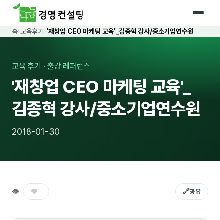
홈
›
교육후기
›
'재창업 CEO 마케팅 교육'_김종혁 강사/중소기업연수원
홈
커리큘럼
교육 후기 · 출강 레퍼런스
'재창업 CEO 마케팅 교육'_
🛡️ 법정 의무교육 4종
김종혁 강사/중소기업연수원
🤖 AI · IT 교육
17
📈 마케팅 · 영업
18
2018-01-30
🤝 B2B 세일즈
13
💼 비즈니스 스킬
13
🧭 경영전략 · 트렌드
8
👁
♥
🔗
–
–
공유
🌏 글로벌 비즈니스
10