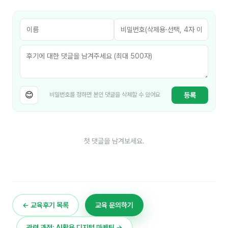
김종무
김지혜
김휘
노준영
Maria
😊
등록
비밀번호를 정하면 본인 댓글을 삭제할 수 있어요
민광동
박혜랑
첫 댓글을 남겨보세요.
안정미
오미영
윤석현
← 교육후기 목록
교육 문의하기
은종성
관련 과정: AI활용 디지털 마케팅 →