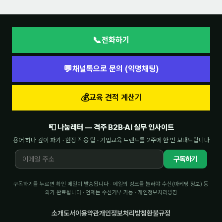
📞
전화하기
💬
채널톡으로 문의 (익명채팅)
💰
교육 견적 계산기
📮 나눔레터 — 격주 B2B·AI 실무 인사이트
용어 하나 깊이 파기 · 현장 적용 팁 · 기업교육 트렌드를 2주에 한 번 보내드립니다
구독하기
구독하기를 누르면 확인 메일이 발송됩니다 · 메일의 링크를 눌러야 수신(마케팅 정보) 동
의가 완료됩니다 · 언제든 수신거부 가능 ·
개인정보처리방침
소개
도서
이용약관
개인정보처리방침
환불규정