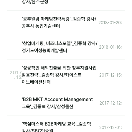
강사/완주군청
커뮤니티
토크
'공주알밤 마케팅전략특강'_김종혁 강사/
›
2018-01-20
문서자료실
공주시 농업기술센터
영상자료실
'창업마케팅, 비즈니스모델'_김종혁 강사/
›
2018-01-16
AI 웹앱
경기도여성능력개발센터
등급 · 포인트
'성공적인 해외진출을 위한 정부지원사업
2017
›
활용전략'_김종혁 강사/카이스트
2017-12-15
문의
.12
이노베이션센터
💰 교육 견적 계산기
'B2B MKT Account Management
1:1 문의
›
2017-12-12
교육'_김종혁 강사/삼성물산
공지사항
'핵심마스터 B2B마케팅 교육'_김종혁
자주 묻는 질문
›
2017-12-01
강사/SBC인증원