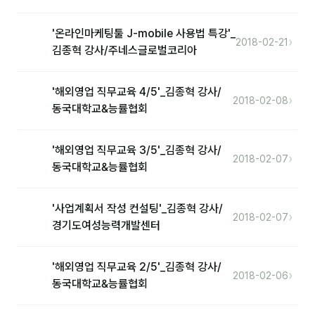
'온라인마케팅툴 J-mobile 사용법 특강'_
후기
›
2018-02-21
김종혁 강사/주네스글로벌코리아
대면교육 후기
'해외영업 직무교육 4/5'_김종혁 강사/
담당자·교육생 피드백
›
2018-02-08
동국대학교&능률협회
고객사 레퍼런스
'해외영업 직무교육 3/5'_김종혁 강사/
온라인강의 수강 후기
›
2018-02-07
동국대학교&능률협회
AI입문
'사업계획서 작성 컨설팅'_김종혁 강사/
›
2018-02-07
경기도여성능력개발센터
AI툴
전체 도구
'해외영업 직무교육 2/5'_김종혁 강사/
›
2018-02-06
동국대학교&능률협회
미팅·보고
제안·영업