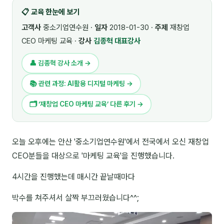
📋 교육 한눈에 보기
🎓 강사육성 · 교수법
4
고객사
중소기업연수원 ·
일자
2018-01-30 ·
주제
재창업
🏭 산업 특화
5
CEO 마케팅 교육 ·
강사
김종혁 대표강사
💻 IT · 디지털
8
👤 김종혁 강사 소개 →
🎬 영상 · 콘텐츠
4
📚 관련 과정: AI활용 디지털 마케팅 →
📊 프레젠테이션 · 기획
11
🗂 ‘재창업 CEO 마케팅 교육’ 다른 후기 →
🚀 창업 · 커리어
13
오늘 오후에는 안산 '중소기업연수원'에서 전국에서 오신 재창업
🗣️ 외국어 강의
2
CEO분들을 대상으로 '마케팅 교육'을 진행했습니다.
👥 리더십 · 조직
14
4시간을 진행했는데 매시간 끝날때마다
📚 인문학 · 교양
7
박수를 쳐주셔서 살짝 부끄러웠습니다^^;
🤲 협력강사 과정
15