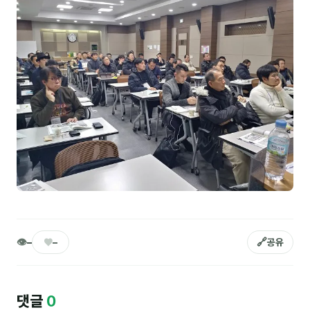
NEW
온라인강의
📈 B2B 마케팅
3
🤖 AI 실무
2
🧭 기획·전략
1
강사
김종혁
구자룡
김경태
👁
♥
🔗
–
–
공유
김소연
김의중
댓글
0