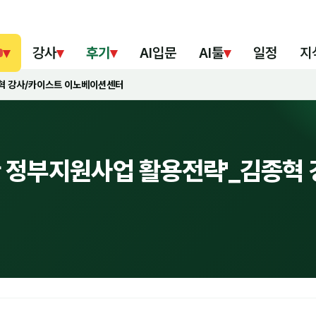
▾
강사
▾
후기
▾
AI입문
AI툴
▾
일정
지
종혁 강사/카이스트 이노베이션센터
한 정부지원사업 활용전략'_김종혁