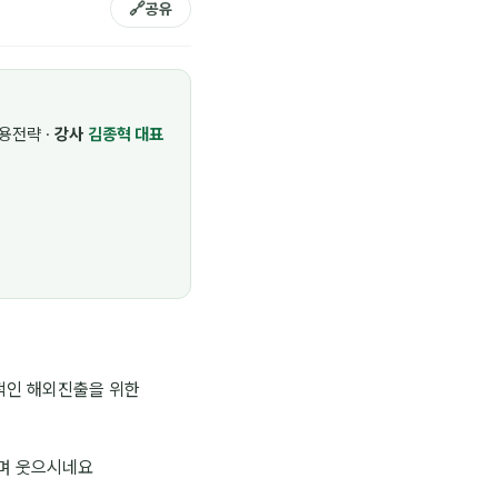
🔗
공유
용전략 ·
강사
김종혁 대표
적인 해외진출을 위한
라며 웃으시네요