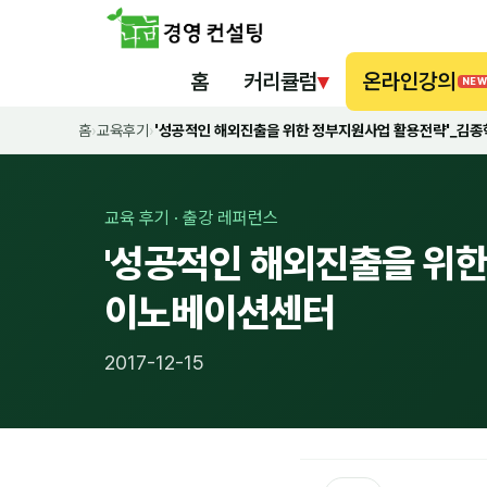
홈
커리큘럼
▾
온라인강의
NEW
홈
›
교육후기
›
'성공적인 해외진출을 위한 정부지원사업 활용전략'_김
교육 후기 · 출강 레퍼런스
'성공적인 해외진출을 위
이노베이션센터
2017-12-15