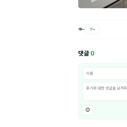
👁
♥
–
–
댓글
0
😊