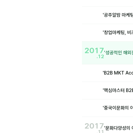
'공주알밤 마케
'창업마케팅, 
2017
'성공적인 해외
.12
'B2B MKT A
'핵심마스터 B2
'중국이문화의 
2017
'문화다양성의 
.11