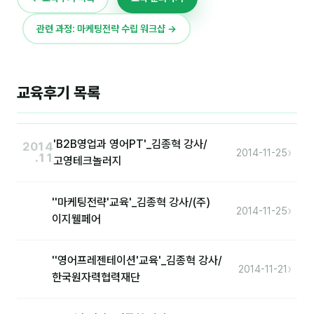
이상미
관련 과정: 마케팅전략 수립 워크샵 →
이미루
이옥겸
이인우
교육후기 목록
임아라
'B2B영업과 영어PT'_김종혁 강사/
전승빈
2014
›
2014-11-25
.11
고영테크놀러지
정일영
조안나
''마케팅전략'교육'_김종혁 강사/(주)
›
2014-11-25
이지웰페어
조은아
진나하
''영어프레젠테이션'교육'_김종혁 강사/
›
2014-11-21
한국원자력협력재단
최지혜
홍은표