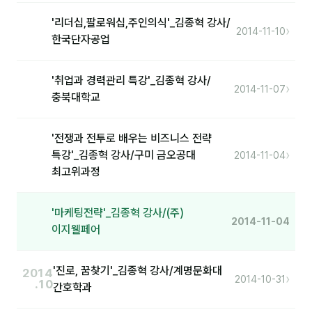
'리더십,팔로워십,주인의식'_김종혁 강사/
분석
›
2014-11-10
한국단자공업
마케팅
'취업과 경력관리 특강'_김종혁 강사/
재무·계약
›
2014-11-07
충북대학교
B2B 영업도구
'전쟁과 전투로 배우는 비즈니스 전략
일정
›
특강'_김종혁 강사/구미 금오공대
2014-11-04
최고위과정
지식
용어사전
'마케팅전략'_김종혁 강사/(주)
2014-11-04
이지웰페어
트렌드 리포트
'진로, 꿈찾기'_김종혁 강사/계명문화대
2014
›
칼럼
2014-10-31
.10
간호학과