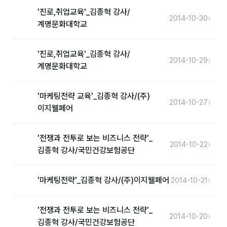
커뮤니티
'진로,취업교육'_김종혁 강사/
›
2014-10-30
토크
계명문화대학교
문서자료실
'진로,취업교육'_김종혁 강사/
›
2014-10-29
영상자료실
계명문화대학교
AI 웹앱
'마케팅전략 교육'_김종혁 강사/(주)
›
2014-10-27
등급 · 포인트
이지웰페어
문의
'전쟁과 전투로 보는 비즈니스 전략'_
›
2014-10-22
김종혁 강사/국민건강보험공단
💰 교육 견적 계산기
1:1 문의
›
'마케팅전략'_김종혁 강사/(주)이지웰페어
2014-10-21
공지사항
'전쟁과 전투로 보는 비즈니스 전략'_
자주 묻는 질문
›
2014-10-20
김종혁 강사/국민건강보험공단