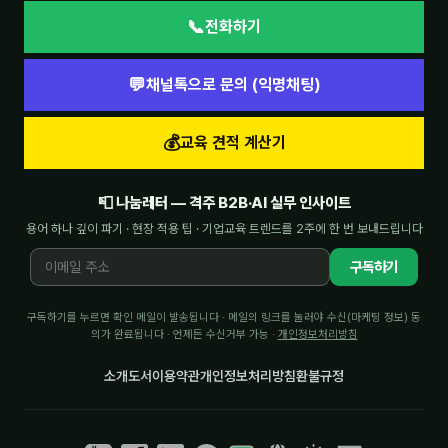
📞
전화하기
💬
채널톡으로 문의 (익명채팅)
💰
교육 견적 계산기
📮 나눔레터 — 격주 B2B·AI 실무 인사이트
용어 하나 깊이 파기 · 현장 적용 팁 · 기업교육 트렌드를 2주에 한 번 보내드립니다
구독하기
구독하기를 누르면 확인 메일이 발송됩니다 · 메일의 링크를 눌러야 수신(마케팅 정보) 동
의가 완료됩니다 · 언제든 수신거부 가능 ·
개인정보처리방침
소개
도서
이용약관
개인정보처리방침
환불규정