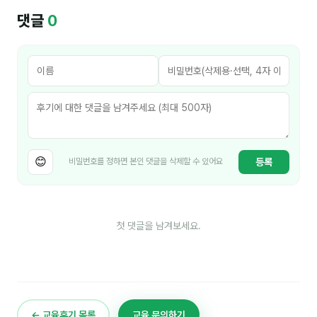
김종무
댓글
0
김지혜
김휘
노준영
Maria
민광동
😊
등록
비밀번호를 정하면 본인 댓글을 삭제할 수 있어요
박혜랑
안정미
첫 댓글을 남겨보세요.
오미영
윤석현
은종성
← 교육후기 목록
교육 문의하기