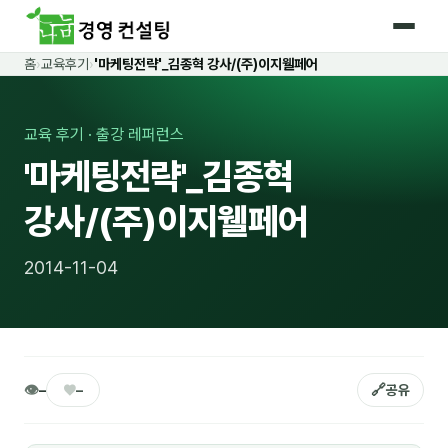
홈
›
교육후기
›
'마케팅전략'_김종혁 강사/(주)이지웰페어
홈
커리큘럼
교육 후기 · 출강 레퍼런스
'마케팅전략'_김종혁
🛡️ 법정 의무교육 4종
강사/(주)이지웰페어
🤖 AI · IT 교육
17
📈 마케팅 · 영업
18
2014-11-04
🤝 B2B 세일즈
13
💼 비즈니스 스킬
13
🧭 경영전략 · 트렌드
8
👁
♥
🔗
–
–
공유
🌏 글로벌 비즈니스
10