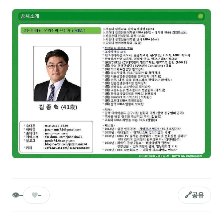
NEW
온라인강의
📈 B2B 마케팅
3
🤖 AI 실무
2
🧭 기획·전략
1
강사
김종혁
구자룡
김경태
김소연
👁
♥
🔗
–
–
공유
김의중