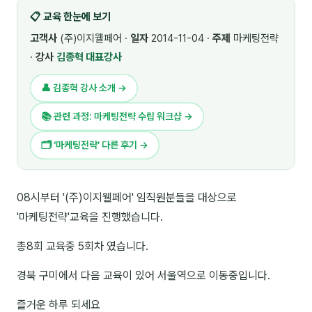
📋 교육 한눈에 보기
🎓 강사육성 · 교수법
4
고객사
(주)이지웰페어 ·
일자
2014-11-04 ·
주제
마케팅전략
🏭 산업 특화
5
·
강사
김종혁 대표강사
💻 IT · 디지털
8
👤 김종혁 강사 소개 →
🎬 영상 · 콘텐츠
4
📚 관련 과정: 마케팅전략 수립 워크샵 →
📊 프레젠테이션 · 기획
11
🗂 ‘마케팅전략’ 다른 후기 →
🚀 창업 · 커리어
13
08시부터 '(주)이지웰페어' 임직원분들을 대상으로
🗣️ 외국어 강의
2
'마케팅전략'교육을 진행했습니다.
👥 리더십 · 조직
14
총8회 교육중 5회차 였습니다.
📚 인문학 · 교양
7
경북 구미에서 다음 교육이 있어 서울역으로 이동중입니다.
🤲 협력강사 과정
15
즐거운 하루 되세요