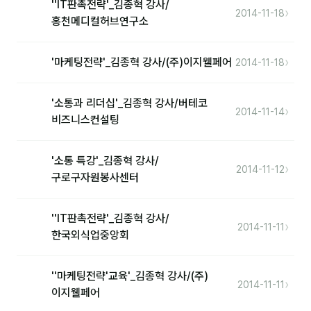
''IT판촉전략'_김종혁 강사/
›
2014-11-18
홍천메디컬허브연구소
후기
›
'마케팅전략'_김종혁 강사/(주)이지웰페어
2014-11-18
대면교육 후기
담당자·교육생 피드백
'소통과 리더십'_김종혁 강사/버테코
›
2014-11-14
비즈니스컨설팅
고객사 레퍼런스
온라인강의 수강 후기
'소통 특강'_김종혁 강사/
›
2014-11-12
구로구자원봉사센터
AI입문
''IT판촉전략'_김종혁 강사/
AI툴
›
2014-11-11
한국외식업중앙회
전체 도구
''마케팅전략'교육'_김종혁 강사/(주)
미팅·보고
›
2014-11-11
이지웰페어
제안·영업