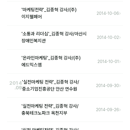
커뮤니티
'마케팅전략'_김종혁 강사/(주)
›
토크
2014-10-06
이지웰페어
문서자료실
'소통과 리더십'_김종혁 강사/아산시
영상자료실
›
2014-10-02
장애인복지관
AI 웹앱
'온라인마케팅'_김종혁 강사/(주)
등급 · 포인트
›
2014-10-01
에드믹스엠
문의
'실전마케팅 전략'_김종혁 강사/
2014
›
2014-09-30
💰 교육 견적 계산기
.09
중소기업진흥공단 안산 연수원
1:1 문의
'실전마케팅 전략'_김종혁 강사/
›
2014-09-26
공지사항
충북테크노파크 옥천지부
자주 묻는 질문