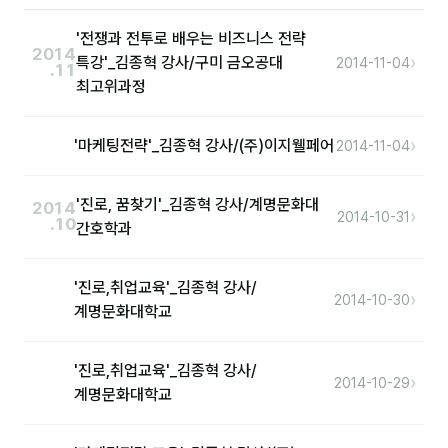
이상미
'전쟁과 전투로 배우는 비즈니스 전략
이미루
2014
›
특강'_김종혁 강사/구미 금오공대
2014-11-04
.11
최고위과정
이옥겸
이인우
›
'마케팅전략'_김종혁 강사/(주)이지웰페어
2014-11-04
임아라
'진로, 꿈찾기'_김종혁 강사/계명문화대
전승빈
2014
›
2014-10-31
.10
간호학과
정일영
조안나
'진로,취업교육'_김종혁 강사/
›
2014-10-30
계명문화대학교
조은아
진나하
'진로,취업교육'_김종혁 강사/
›
2014-10-29
계명문화대학교
최지혜
홍은표