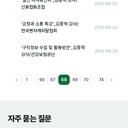
'실전 마케팅전략'_김종혁 강사/
›
2014-09-25
신용협동조합
'긍정과 소통 특강'_김종혁 강사/
›
2014-09-24
한국벤쳐캐피탈협회
'구직정보 수집 및 활용방안'_김종혁
›
2014-09-23
강사/건강보험공단
…
…
‹
1
66
67
68
69
70
74
›
자주 묻는 질문