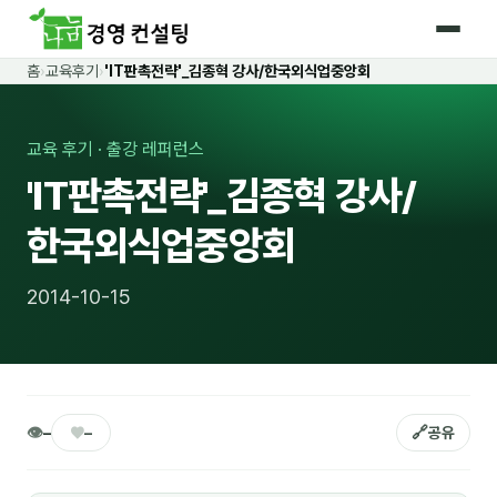
홈
›
교육후기
›
'IT판촉전략'_김종혁 강사/한국외식업중앙회
홈
커리큘럼
교육 후기 · 출강 레퍼런스
'IT판촉전략'_김종혁 강사/
🛡️ 법정 의무교육 4종
한국외식업중앙회
🤖 AI · IT 교육
18
📈 마케팅 · 영업
19
2014-10-15
🤝 B2B 세일즈
13
💼 비즈니스 스킬
13
🧭 경영전략 · 트렌드
8
👁
♥
🔗
–
–
공유
🌏 글로벌 비즈니스
10