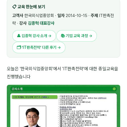
📋 교육 한눈에 보기
🎓 강사육성 · 교수법
4
고객사
한국외식업중앙회 ·
일자
2014-10-15 ·
주제
IT판촉전
🏭 산업 특화
5
략 ·
강사
김종혁 대표강사
💻 IT · 디지털
8
👤 김종혁 강사 소개 →
📚 기업 교육 과정 →
🎬 영상 · 콘텐츠
4
🗂 ‘IT판촉전략’ 다른 후기 →
📊 프레젠테이션 · 기획
11
오늘은 '한국외식업중앙회'에서 'IT판촉전략'에 대한 종일교육을
🚀 창업 · 커리어
13
진행했습니다
🗣️ 외국어 강의
2
👥 리더십 · 조직
14
📚 인문학 · 교양
7
🤲 협력강사 과정
15