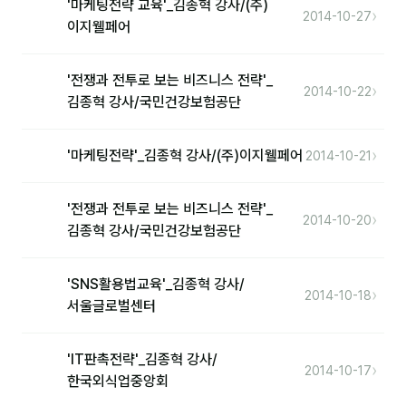
'마케팅전략 교육'_김종혁 강사/(주)
›
2014-10-27
이지웰페어
후기
'전쟁과 전투로 보는 비즈니스 전략'_
대면교육 후기
›
2014-10-22
김종혁 강사/국민건강보험공단
담당자·교육생 피드백
›
'마케팅전략'_김종혁 강사/(주)이지웰페어
2014-10-21
고객사 레퍼런스
온라인강의 수강 후기
'전쟁과 전투로 보는 비즈니스 전략'_
›
2014-10-20
김종혁 강사/국민건강보험공단
AI입문
'SNS활용법교육'_김종혁 강사/
›
AI툴
2014-10-18
서울글로벌센터
전체 도구
'IT판촉전략'_김종혁 강사/
미팅·보고
›
2014-10-17
한국외식업중앙회
제안·영업