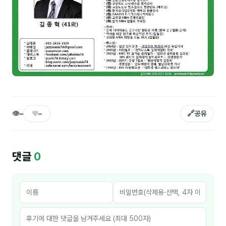
NEW
온라인강의
📈 B2B 마케팅
3
🤖 AI 실무
2
🧭 기획·전략
1
강사
👁
♥
🔗
–
–
공유
김종혁
구자룡
댓글
0
김경태
김소연
김의중