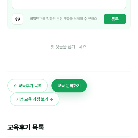
김종무
김지혜
😊
등록
비밀번호를 정하면 본인 댓글을 삭제할 수 있어요
김휘
노준영
첫 댓글을 남겨보세요.
Maria
민광동
박혜랑
← 교육후기 목록
교육 문의하기
안정미
기업 교육 과정 보기 →
오미영
윤석현
교육후기 목록
은종성