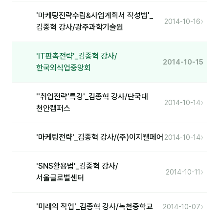
'마케팅전략수립&사업계획서 작성법'_
분석
›
2014-10-16
김종혁 강사/광주과학기술원
마케팅
'IT판촉전략'_김종혁 강사/
재무·계약
2014-10-15
한국외식업중앙회
B2B 영업도구
''취업전략'특강'_김종혁 강사/단국대
›
일정
2014-10-14
천안캠퍼스
지식
›
'마케팅전략'_김종혁 강사/(주)이지웰페어
2014-10-14
용어사전
'SNS활용법'_김종혁 강사/
트렌드 리포트
›
2014-10-11
서울글로벌센터
칼럼
›
'미래의 직업'_김종혁 강사/녹천중학교
2014-10-07