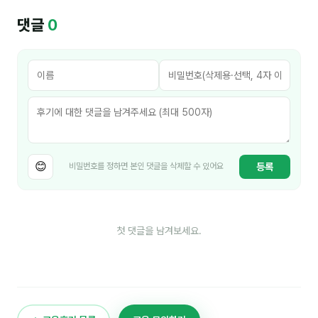
김종무
댓글
0
김지혜
김휘
노준영
Maria
민광동
😊
등록
비밀번호를 정하면 본인 댓글을 삭제할 수 있어요
박혜랑
안정미
첫 댓글을 남겨보세요.
오미영
윤석현
은종성