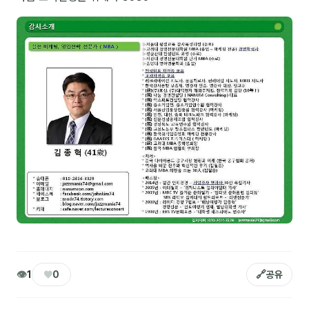
NEW
온라인강의
📈 B2B 마케팅
3
🤖 AI 실무
2
🧭 기획·전략
1
강사
김종혁
구자룡
김경태
김소연
👁
♥
🔗
1
0
공유
김의중