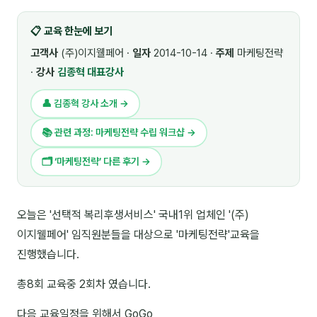
🎓 강사육성 · 교수법
4
📋 교육 한눈에 보기
🏭 산업 특화
5
고객사
(주)이지웰페어 ·
일자
2014-10-14 ·
주제
마케팅전략
·
강사
김종혁 대표강사
💻 IT · 디지털
8
👤 김종혁 강사 소개 →
🎬 영상 · 콘텐츠
4
📚 관련 과정: 마케팅전략 수립 워크샵 →
📊 프레젠테이션 · 기획
11
🗂 ‘마케팅전략’ 다른 후기 →
🚀 창업 · 커리어
13
🗣️ 외국어 강의
2
오늘은 '선택적 복리후생서비스' 국내1위 업체인 '(주)
이지웰페어' 임직원분들을 대상으로 '마케팅전략'교육을
👥 리더십 · 조직
14
진행했습니다.
📚 인문학 · 교양
7
총8회 교육중 2회차 였습니다.
🤲 협력강사 과정
15
다음 교육일정을 위해서 GoGo