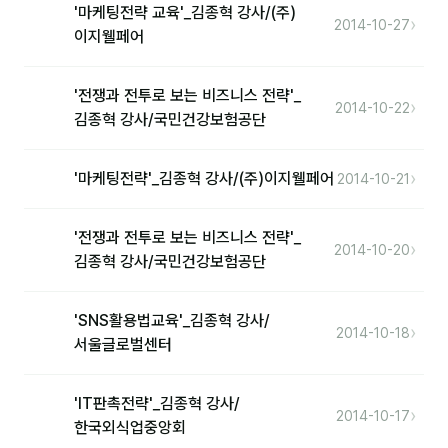
'마케팅전략 교육'_김종혁 강사/(주)
›
2014-10-27
이지웰페어
후기
대면교육 후기
'전쟁과 전투로 보는 비즈니스 전략'_
›
2014-10-22
김종혁 강사/국민건강보험공단
담당자·교육생 피드백
고객사 레퍼런스
›
'마케팅전략'_김종혁 강사/(주)이지웰페어
2014-10-21
온라인강의 수강 후기
'전쟁과 전투로 보는 비즈니스 전략'_
›
2014-10-20
김종혁 강사/국민건강보험공단
AI입문
'SNS활용법교육'_김종혁 강사/
AI툴
›
2014-10-18
서울글로벌센터
전체 도구
'IT판촉전략'_김종혁 강사/
미팅·보고
›
2014-10-17
한국외식업중앙회
제안·영업