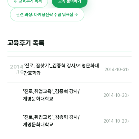
← 교육후기 목록
교육 문의하기
이상미
이미루
관련 과정: 마케팅전략 수립 워크샵 →
이옥겸
이인우
교육후기 목록
임아라
전승빈
'진로, 꿈찾기'_김종혁 강사/계명문화대
2014
›
2014-10-31
.10
간호학과
정일영
조안나
'진로,취업교육'_김종혁 강사/
›
2014-10-30
계명문화대학교
조은아
진나하
'진로,취업교육'_김종혁 강사/
›
2014-10-29
계명문화대학교
최지혜
홍은표