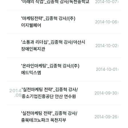
›
'미래의 직업'_김종혁 강사/녹천중학교
커뮤니티
2014-10-07
토크
'마케팅전략'_김종혁 강사/(주)
›
2014-10-06
문서자료실
이지웰페어
영상자료실
'소통과 리더십'_김종혁 강사/아산시
›
2014-10-02
AI 웹앱
장애인복지관
등급 · 포인트
'온라인마케팅'_김종혁 강사/(주)
›
2014-10-01
에드믹스엠
문의
1:1 문의
'실전마케팅 전략'_김종혁 강사/
2014
›
2014-09-30
.09
중소기업진흥공단 안산 연수원
공지사항
자주 묻는 질문
'실전마케팅 전략'_김종혁 강사/
›
2014-09-26
충북테크노파크 옥천지부