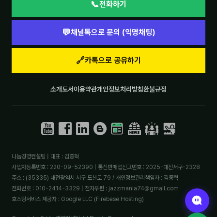
📞
전화하기
💬
채널톡으로 문의 (익명채팅)
🔗
카톡으로 공유하기
소개
도서
이용약관
개인정보처리방침
환불규정
나눔경영컨설팅 | 대표 : 김종혁
사업자등록번호 : 220-09-52390 | 통신판매업신고번호 : 2025-대전서구-2328
주소 : (35335) 대전광역시 서구 도산로 79 / 개인정보관리책임자 : 김종혁
전화번호 : 010-2414-3329 | 전자우편 : jazzmania74@gmail.com
호스팅서비스 제공자 : Google LLC (Firebase Hosting)