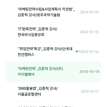
분석
'마케팅전략수립&사업계획서 작성법'_
›
2014-10-16
김종혁 강사/광주과학기술원
마케팅
재무·계약
'IT판촉전략'_김종혁 강사/
›
2014-10-15
한국외식업중앙회
B2B 영업도구
''취업전략'특강'_김종혁 강사/단국대
일정
›
2014-10-14
👁 1
천안캠퍼스
지식
'마케팅전략'_김종혁 강사/(주)
2014-10-14
용어사전
이지웰페어
트렌드 리포트
'SNS활용법'_김종혁 강사/
›
2014-10-11
서울글로벌센터
칼럼