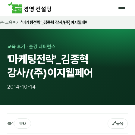
홈
›
교육후기
›
'마케팅전략'_김종혁 강사/(주)이지웰페어
홈
커리큘럼
교육 후기 · 출강 레퍼런스
🛡️ 법정 의무교육 4종
'마케팅전략'_김종혁
🤖 AI · IT 교육
17
강사/(주)이지웰페어
📈 마케팅 · 영업
18
2014-10-14
🤝 B2B 세일즈
13
💼 비즈니스 스킬
13
🧭 경영전략 · 트렌드
8
👁
♥
🔗
1
0
공유
🌏 글로벌 비즈니스
10