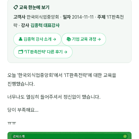
📋 교육 한눈에 보기
🎓 강사육성 · 교수법
4
고객사
한국외식업중앙회 ·
일자
2014-11-11 ·
주제
'IT판촉전
🏭 산업 특화
5
략 ·
강사
김종혁 대표강사
💻 IT · 디지털
8
👤 김종혁 강사 소개 →
📚 기업 교육 과정 →
🎬 영상 · 콘텐츠
4
🗂 ‘'IT판촉전략’ 다른 후기 →
📊 프레젠테이션 · 기획
11
오늘 '한국외식업중앙회'에서 'IT판촉전략'에 대한 교육을
🚀 창업 · 커리어
13
진행했습니다.
🗣️ 외국어 강의
2
너무나도 열심히 들어주셔서 정신없이 했습니다.
👥 리더십 · 조직
14
당이 부족해요...
📚 인문학 · 교양
7
ㅠㅠ
🤲 협력강사 과정
15