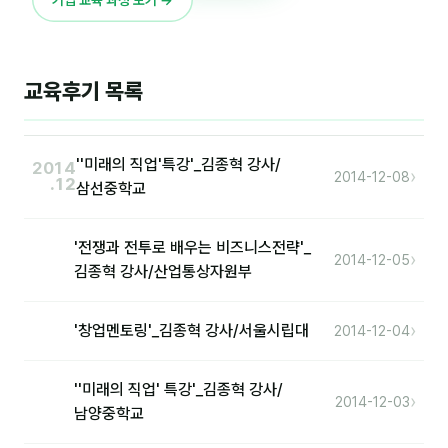
이상미
이미루
이옥겸
교육후기 목록
이인우
''미래의 직업'특강'_김종혁 강사/
임아라
2014
›
2014-12-08
.12
삼선중학교
전승빈
정일영
'전쟁과 전투로 배우는 비즈니스전략'_
›
2014-12-05
김종혁 강사/산업통상자원부
조안나
조은아
›
'창업멘토링'_김종혁 강사/서울시립대
2014-12-04
진나하
''미래의 직업' 특강'_김종혁 강사/
›
2014-12-03
최지혜
남양중학교
홍은표