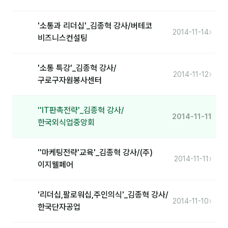
분석
'소통과 리더십'_김종혁 강사/버테코
›
2014-11-14
비즈니스컨설팅
마케팅
재무·계약
'소통 특강'_김종혁 강사/
›
2014-11-12
B2B 영업도구
구로구자원봉사센터
일정
''IT판촉전략'_김종혁 강사/
2014-11-11
한국외식업중앙회
지식
''마케팅전략'교육'_김종혁 강사/(주)
용어사전
›
2014-11-11
이지웰페어
트렌드 리포트
'리더십,팔로워십,주인의식'_김종혁 강사/
›
2014-11-10
칼럼
한국단자공업