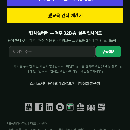
💰
교육 견적 계산기
📮 나눔레터 — 격주 B2B·AI 실무 인사이트
용어 하나 깊이 파기 · 현장 적용 팁 · 기업교육 트렌드를 2주에 한 번 보내드립니다
구독하기
구독하기를 누르면 확인 메일이 발송됩니다 · 메일의 링크를 눌러야 수신(마케팅 정보) 동
의가 완료됩니다 · 언제든 수신거부 가능 ·
개인정보처리방침
소개
도서
이용약관
개인정보처리방침
환불규정
나눔경영컨설팅 | 대표 : 김종혁
사업자등록번호 : 220-09-52390 | 통신판매업신고번호 : 2025-대전서구-2328