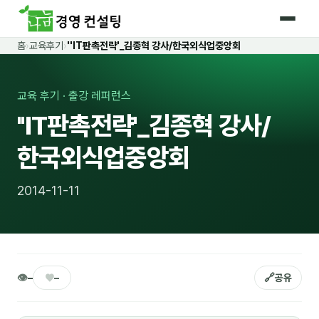
홈
›
교육후기
›
''IT판촉전략'_김종혁 강사/한국외식업중앙회
홈
커리큘럼
교육 후기 · 출강 레퍼런스
''IT판촉전략'_김종혁 강사/
🛡️ 법정 의무교육 4종
한국외식업중앙회
🤖 AI · IT 교육
17
📈 마케팅 · 영업
18
2014-11-11
🤝 B2B 세일즈
13
💼 비즈니스 스킬
13
🧭 경영전략 · 트렌드
8
👁
♥
🔗
–
–
공유
🌏 글로벌 비즈니스
10