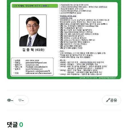
NEW
온라인강의
📈 B2B 마케팅
3
🤖 AI 실무
2
🧭 기획·전략
1
강사
김종혁
구자룡
김경태
👁
♥
🔗
–
–
공유
김소연
김의중
댓글
0