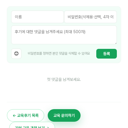
김종무
김지혜
김휘
노준영
Maria
😊
등록
비밀번호를 정하면 본인 댓글을 삭제할 수 있어요
민광동
박혜랑
첫 댓글을 남겨보세요.
안정미
오미영
윤석현
← 교육후기 목록
교육 문의하기
은종성
기업 교육 과정 보기 →