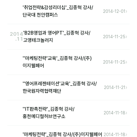
'취업전략&감성리더십'_김종혁 강사/
›
2014-12-01
단국대 천안캠퍼스
후기
대면교육 후기
'B2B영업과 영어PT'_김종혁 강사/
2014
›
2014-11-25
.11
고영테크놀러지
담당자·교육생 피드백
고객사 레퍼런스
''마케팅전략'교육'_김종혁 강사/(주)
›
2014-11-25
이지웰페어
온라인강의 수강 후기
AI입문
''영어프레젠테이션'교육'_김종혁 강사/
›
2014-11-21
한국원자력협력재단
AI툴
''IT판촉전략'_김종혁 강사/
전체 도구
›
2014-11-18
홍천메디컬허브연구소
미팅·보고
›
'마케팅전략'_김종혁 강사/(주)이지웰페어
2014-11-18
제안·영업