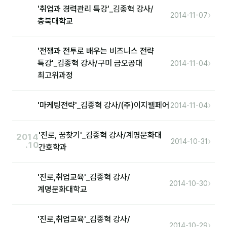
커뮤니티
'취업과 경력관리 특강'_김종혁 강사/
›
2014-11-07
충북대학교
토크
문서자료실
'전쟁과 전투로 배우는 비즈니스 전략
›
특강'_김종혁 강사/구미 금오공대
영상자료실
2014-11-04
최고위과정
AI 웹앱
등급 · 포인트
›
'마케팅전략'_김종혁 강사/(주)이지웰페어
2014-11-04
문의
'진로, 꿈찾기'_김종혁 강사/계명문화대
2014
›
2014-10-31
.10
간호학과
💰 교육 견적 계산기
1:1 문의
'진로,취업교육'_김종혁 강사/
›
2014-10-30
계명문화대학교
공지사항
자주 묻는 질문
'진로,취업교육'_김종혁 강사/
›
2014-10-29