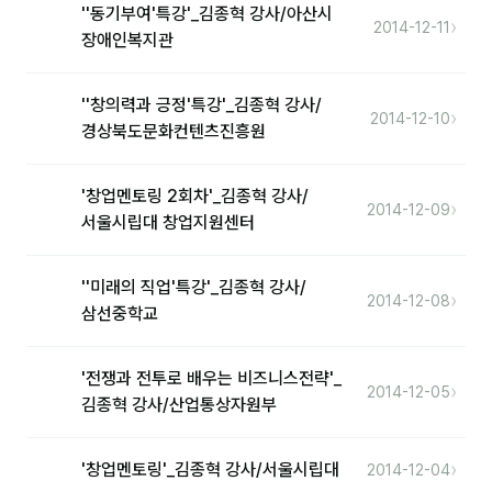
''동기부여'특강'_김종혁 강사/아산시
›
2014-12-11
장애인복지관
후기
대면교육 후기
''창의력과 긍정'특강'_김종혁 강사/
›
2014-12-10
경상북도문화컨텐츠진흥원
담당자·교육생 피드백
고객사 레퍼런스
'창업멘토링 2회차'_김종혁 강사/
›
2014-12-09
서울시립대 창업지원센터
온라인강의 수강 후기
''미래의 직업'특강'_김종혁 강사/
AI입문
›
2014-12-08
삼선중학교
AI툴
'전쟁과 전투로 배우는 비즈니스전략'_
›
2014-12-05
전체 도구
김종혁 강사/산업통상자원부
미팅·보고
›
'창업멘토링'_김종혁 강사/서울시립대
2014-12-04
제안·영업