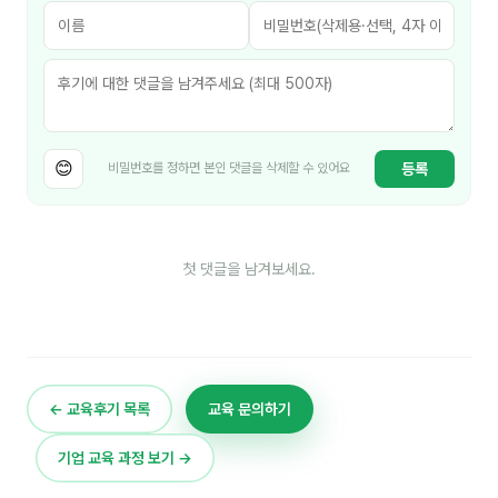
김종무
김지혜
김휘
노준영
😊
등록
비밀번호를 정하면 본인 댓글을 삭제할 수 있어요
Maria
민광동
첫 댓글을 남겨보세요.
박혜랑
안정미
오미영
← 교육후기 목록
교육 문의하기
윤석현
기업 교육 과정 보기 →
은종성