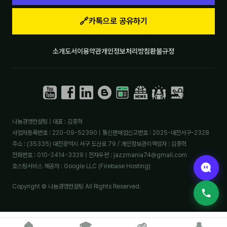
🔗
카톡으로 공유하기
소개
도서
이용약관
개인정보처리방침
환불규정
나눔경영컨설팅 | 대표 : 김종혁
사업자등록번호 : 220-09-52390 | 통신판매업신고번호 : 2025-대전서구-2328
주소 : (35335) 대전광역시 서구 도산로 79 / 개인정보관리책임자 : 김종혁
전화번호 : 010-2414-3329 | 전자우편 : jazzmania74@gmail.com
호스팅서비스 제공자 : Google LLC (Firebase Hosting)
Copyright © 나눔경영컨설팅 All Rights Reserved.
🏠
🎓
🌱
👤