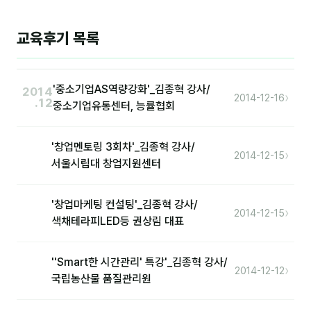
이상미
이미루
교육후기 목록
이옥겸
이인우
'중소기업AS역량강화'_김종혁 강사/
2014
›
2014-12-16
.12
중소기업유통센터, 능률협회
임아라
전승빈
'창업멘토링 3회차'_김종혁 강사/
›
2014-12-15
서울시립대 창업지원센터
정일영
조안나
'창업마케팅 컨설팅'_김종혁 강사/
›
2014-12-15
색채테라피LED등 권상림 대표
조은아
진나하
''Smart한 시간관리' 특강'_김종혁 강사/
›
2014-12-12
국립농산물 품질관리원
최지혜
홍은표