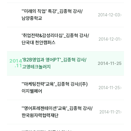
분석
''미래의 직업' 특강'_김종혁 강사/
›
2014-12-03
남양중학교
마케팅
재무·계약
'취업전략&감성리더십'_김종혁 강사/
›
2014-12-01
단국대 천안캠퍼스
B2B 영업도구
'B2B영업과 영어PT'_김종혁 강사/
2014
일정
2014-11-25
.11
고영테크놀러지
지식
''마케팅전략'교육'_김종혁 강사/(주)
›
2014-11-25
용어사전
이지웰페어
트렌드 리포트
''영어프레젠테이션'교육'_김종혁 강사/
›
2014-11-21
한국원자력협력재단
칼럼