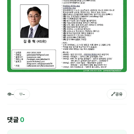
NEW
온라인강의
📈 B2B 마케팅
3
🤖 AI 실무
2
🧭 기획·전략
1
강사
김종혁
구자룡
👁
♥
🔗
–
–
공유
김경태
김소연
댓글
0
김의중