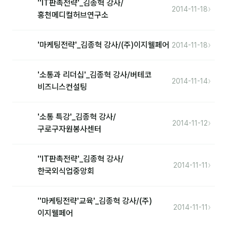
''IT판촉전략'_김종혁 강사/
커뮤니티
›
2014-11-18
홍천메디컬허브연구소
토크
문서자료실
›
'마케팅전략'_김종혁 강사/(주)이지웰페어
2014-11-18
영상자료실
'소통과 리더십'_김종혁 강사/버테코
›
2014-11-14
AI 웹앱
비즈니스컨설팅
등급 · 포인트
'소통 특강'_김종혁 강사/
›
2014-11-12
구로구자원봉사센터
문의
1:1 문의
''IT판촉전략'_김종혁 강사/
›
2014-11-11
한국외식업중앙회
공지사항
자주 묻는 질문
''마케팅전략'교육'_김종혁 강사/(주)
›
2014-11-11
이지웰페어