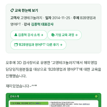
🎓 강사육성 · 교수법
4
📋 교육 한눈에 보기
🏭 산업 특화
5
고객사
고영테크놀러지 ·
일자
2014-11-25 ·
주제
B2B영업과
영어PT ·
강사
김종혁 대표강사
💻 IT · 디지털
8
👤 김종혁 강사 소개 →
📚 기업 교육 과정 →
🎬 영상 · 콘텐츠
4
🗂 ‘B2B영업과 영어PT’ 다른 후기 →
📊 프레젠테이션 · 기획
11
🚀 창업 · 커리어
13
오후에 3D 검사장비로 유명한 '고영테크놀러지'에서 해외영업
담당임직원분들을 대상으로 'B2B영업과 영어PT'에 대한 교육을
🗣️ 외국어 강의
2
진행했습니다.
👥 리더십 · 조직
14
재미있었습니다~^^*
📚 인문학 · 교양
7
🤲 협력강사 과정
15