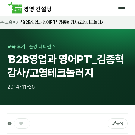
홈
›
교육후기
›
'B2B영업과 영어PT'_김종혁 강사/고영테크놀러지
홈
커리큘럼
교육 후기 · 출강 레퍼런스
🛡️ 법정 의무교육 4종
'B2B영업과 영어PT'_김종혁
🤖 AI · IT 교육
17
강사/고영테크놀러지
📈 마케팅 · 영업
18
2014-11-25
🤝 B2B 세일즈
13
💼 비즈니스 스킬
13
🧭 경영전략 · 트렌드
8
👁
♥
🔗
–
–
공유
🌏 글로벌 비즈니스
10