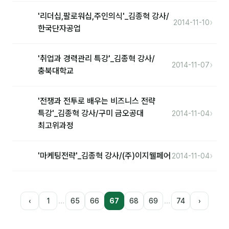
'리더십,팔로워십,주인의식'_김종혁 강사/
›
2014-11-10
한국단자공업
'취업과 경력관리 특강'_김종혁 강사/
›
2014-11-07
충북대학교
'전쟁과 전투로 배우는 비즈니스 전략
›
특강'_김종혁 강사/구미 금오공대
2014-11-04
최고위과정
›
'마케팅전략'_김종혁 강사/(주)이지웰페어
2014-11-04
…
…
‹
1
65
66
67
68
69
74
›