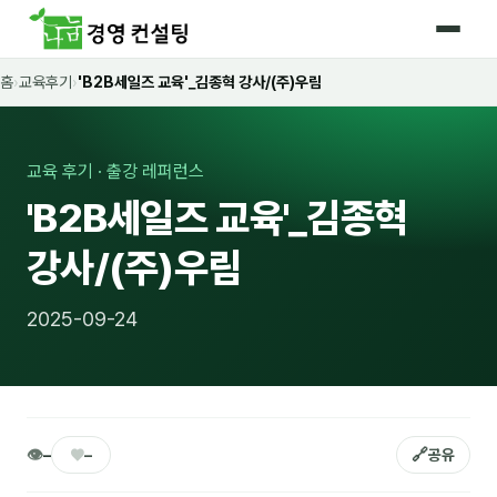
홈
›
교육후기
›
'B2B세일즈 교육'_김종혁 강사/(주)우림
홈
커리큘럼
교육 후기 · 출강 레퍼런스
🛡️ 법정 의무교육 4종
'B2B세일즈 교육'_김종혁
🤖 AI · IT 교육
17
강사/(주)우림
📈 마케팅 · 영업
18
2025-09-24
🤝 B2B 세일즈
13
💼 비즈니스 스킬
13
🧭 경영전략 · 트렌드
8
👁
♥
🔗
–
–
공유
🌏 글로벌 비즈니스
10