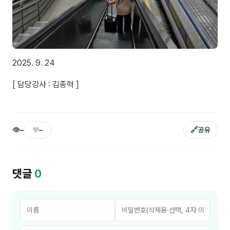
커뮤니티
토크
문서자료실
2025. 9. 24
영상자료실
[ 담당강사 : 김종혁 ]
AI 웹앱
등급 · 포인트
👁
♥
🔗
–
–
공유
문의
1:1 문의
댓글
0
공지사항
자주 묻는 질문