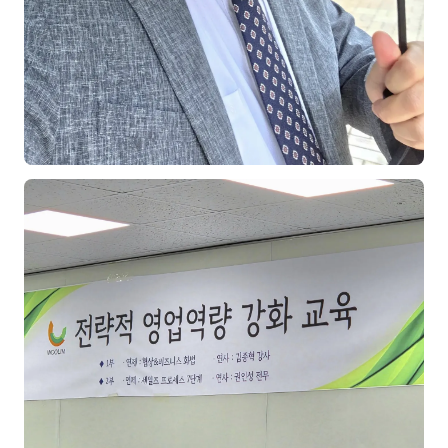
김종무
김지혜
김휘
노준영
Maria
민광동
박혜랑
안정미
오미영
윤석현
은종성