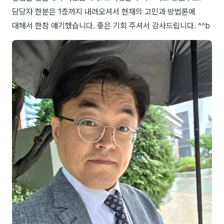
담당자 한분은 1층까지 내려오셔서 현재의 고민과 방법론에
NEW
온라인강의
대해서 한참 얘기했습니다. 좋은 기회 주셔서 감사드립니다. ^^b
📈 B2B 마케팅
3
🤖 AI 실무
2
🧭 기획·전략
1
강사
김종혁
구자룡
김경태
김소연
김의중