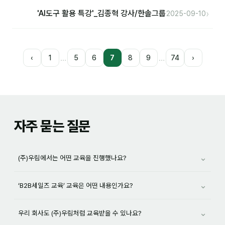
›
'AI도구 활용 특강'_김종혁 강사/한솔그룹
2025-09-10
…
…
‹
1
5
6
7
8
9
74
›
자주 묻는 질문
⌄
(주)우림에서는 어떤 교육을 진행했나요?
⌄
‘B2B세일즈 교육’ 교육은 어떤 내용인가요?
⌄
우리 회사도 (주)우림처럼 교육받을 수 있나요?