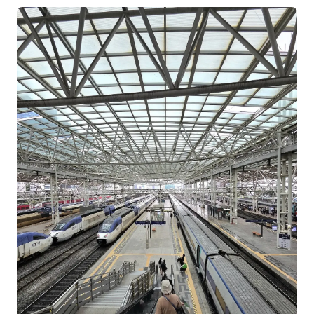
분석
마케팅
재무·계약
B2B 영업도구
일정
지식
용어사전
트렌드 리포트
칼럼