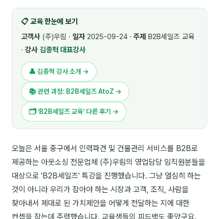
🎓 강사육성 · 교수법
4
📋 교육 한눈에 보기
🏭 산업 특화
5
고객사
(주)우림 ·
일자
2025-09-24 ·
주제
B2B세일즈 교육
·
강사
김종혁 대표강사
💻 IT · 디지털
8
👤 김종혁 강사 소개 →
🎬 영상 · 콘텐츠
4
📚 관련 과정: B2B세일즈 AtoZ →
📊 프레젠테이션 · 기획
11
🗂 ‘B2B세일즈 교육’ 다른 후기 →
🚀 창업 · 커리어
13
🗣️ 외국어 강의
2
오늘은 서울 중구에서 인력파견 및 건물관리 서비스를 B2B로
제공하는 아웃소싱 전문업체 (주)우림의 영업담당 임직원분들을
👥 리더십 · 조직
14
대상으로 'B2B세일즈' 특강을 진행했습니다. 그냥 열심히 하는
📚 인문학 · 교양
7
것이 아니라 우리가 잡아야 하는 시장과 고객, 조직, 사람을
찾아내서 제대로 된 가치제안을 어떻게 전달하는 지에 대한
🤲 협력강사 과정
15
컨셉을 잡는데 주력했습니다. 교육생들의 피드백도 좋았구요.