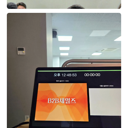
이상미
이미루
이옥겸
이인우
임아라
전승빈
정일영
조안나
조은아
진나하
최지혜
홍은표