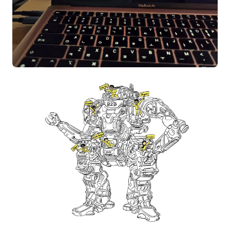
후기
대면교육 후기
담당자·교육생 피드백
고객사 레퍼런스
온라인강의 수강 후기
AI입문
AI툴
전체 도구
미팅·보고
제안·영업