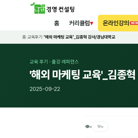
홈
커리큘럼
▾
온라인강의
NEW
홈
›
교육후기
›
'해외 마케팅 교육'_김종혁 강사/경남대학교
교육 후기 · 출강 레퍼런스
'해외 마케팅 교육'_김종
2025-09-22
👁
♥
–
–