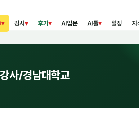
▾
강사
▾
후기
▾
AI입문
AI툴
▾
일정
지
혁 강사/경남대학교