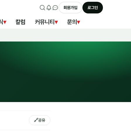
회원가입
로그인
식
▾
칼럼
커뮤니티
▾
문의
▾
🔗
공유