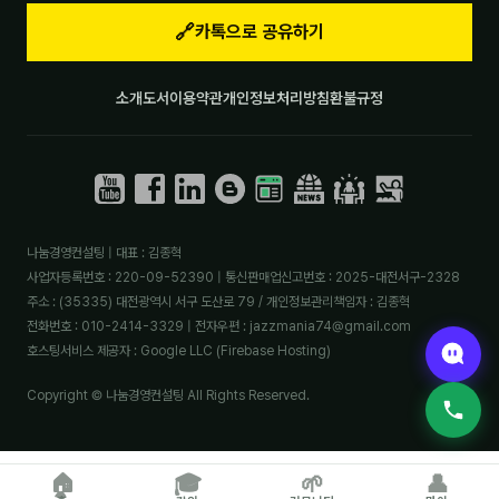
🔗
카톡으로 공유하기
소개
도서
이용약관
개인정보처리방침
환불규정
나눔경영컨설팅 | 대표 : 김종혁
사업자등록번호 : 220-09-52390 | 통신판매업신고번호 : 2025-대전서구-2328
주소 : (35335) 대전광역시 서구 도산로 79 / 개인정보관리책임자 : 김종혁
전화번호 : 010-2414-3329 | 전자우편 : jazzmania74@gmail.com
호스팅서비스 제공자 : Google LLC (Firebase Hosting)
Copyright © 나눔경영컨설팅 All Rights Reserved.
🏠
🎓
🌱
👤