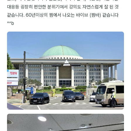
대응등 굉장히 편안한 분위기여서 강의도 자연스럽게 잘 된 것
NEW
온라인강의
같습니다. 60년이상의 짬에서 나오는 바이브 (짬바) 같습니다
📈 B2B 마케팅
3
^^b
🤖 AI 실무
2
🧭 기획·전략
1
강사
김종혁
구자룡
김경태
김소연
김의중