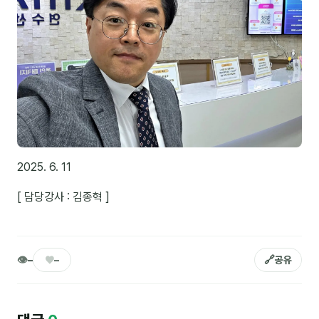
후기
대면교육 후기
담당자·교육생 피드백
고객사 레퍼런스
온라인강의 수강 후기
2025. 6. 11
AI입문
[ 담당강사 : 김종혁 ]
AI툴
전체 도구
👁
♥
🔗
–
–
공유
미팅·보고
제안·영업