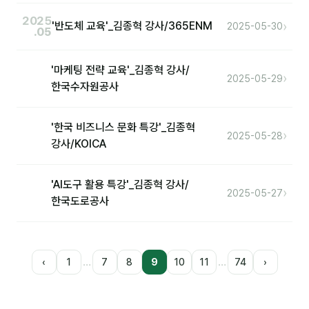
2025
›
'반도체 교육'_김종혁 강사/365ENM
2025-05-30
.05
'마케팅 전략 교육'_김종혁 강사/
›
2025-05-29
한국수자원공사
'한국 비즈니스 문화 특강'_김종혁
›
2025-05-28
강사/KOICA
'AI도구 활용 특강'_김종혁 강사/
›
2025-05-27
한국도로공사
…
…
‹
1
7
8
9
10
11
74
›