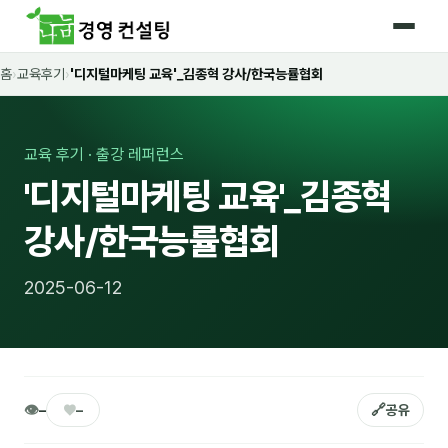
홈
›
교육후기
›
'디지털마케팅 교육'_김종혁 강사/한국능률협회
홈
커리큘럼
교육 후기 · 출강 레퍼런스
🛡️ 법정 의무교육 4종
'디지털마케팅 교육'_김종혁
🤖 AI · IT 교육
17
강사/한국능률협회
📈 마케팅 · 영업
18
2025-06-12
🤝 B2B 세일즈
13
💼 비즈니스 스킬
13
🧭 경영전략 · 트렌드
8
👁
♥
🔗
–
–
공유
🌏 글로벌 비즈니스
10