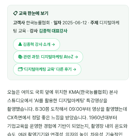
🎓 강사육성 · 교수법
4
📋 교육 한눈에 보기
🏭 산업 특화
5
고객사
한국능률협회 ·
일자
2025-06-12 ·
주제
디지털마케
팅 교육 ·
강사
김종혁 대표강사
💻 IT · 디지털
8
👤 김종혁 강사 소개 →
🎬 영상 · 콘텐츠
4
📚 관련 과정: 디지털마케팅 AtoZ →
📊 프레젠테이션 · 기획
11
🗂 ‘디지털마케팅 교육’ 다른 후기 →
🚀 창업 · 커리어
13
🗣️ 외국어 강의
2
오늘은 여의도 국회 앞에 위치한 KMA(한국능률협회) 본사
스튜디오에서 'AI를 활용한 디지털마케팅' 특강영상을
👥 리더십 · 조직
14
촬영했습니다. 8:30쯤 도착해서 09:00부터 영상을 촬영했는데
📚 인문학 · 교양
7
CX측면에서 정말 좋은 느낌을 받았습니다. 1960년대부터
기업교육을 운영한 경험에 기반이 되었는지, 촬영장 내의 온도와
🤲 협력강사 과정
15
습도, 여러 촬영기기와 연결성, 의자의 높이, 차음성, 기술적인