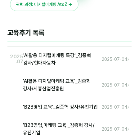
커뮤니티
관련 과정: 디지털마케팅 AtoZ →
토크
문서자료실
교육후기 목록
영상자료실
AI 웹앱
'AI활용 디지털마케팅 특강'_김종혁
2025
›
2025-07-04
.07
강사/현대자동차
등급 · 포인트
'AI활용 디지털마케팅 교육'_김종혁
문의
›
2025-07-04
강사/시흥산업진흥원
1:1 문의
공지사항
›
'B2B영업 교육'_김종혁 강사/유진기업
2025-07-04
자주 묻는 질문
'B2B영업,마케팅 교육'_김종혁 강사/
›
2025-07-04
유진기업