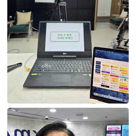
이상미
이미루
이옥겸
이인우
임아라
전승빈
정일영
조안나
조은아
진나하
최지혜
홍은표