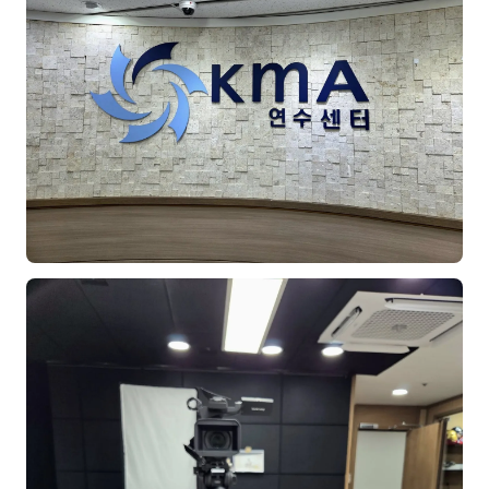
김종무
김지혜
김휘
노준영
Maria
민광동
박혜랑
안정미
오미영
윤석현
은종성