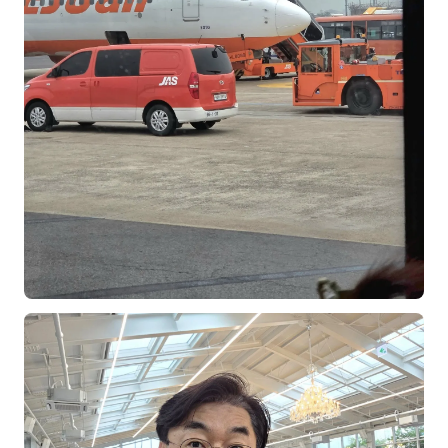
후기
대면교육 후기
담당자·교육생 피드백
고객사 레퍼런스
온라인강의 수강 후기
AI입문
AI툴
전체 도구
미팅·보고
제안·영업