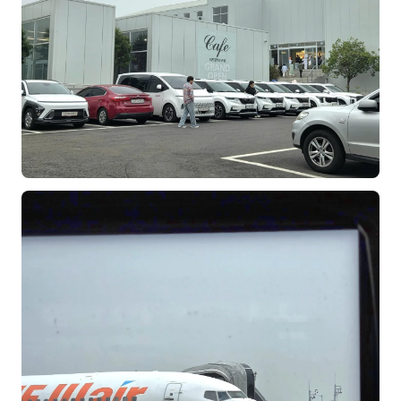
이상미
이미루
이옥겸
이인우
임아라
전승빈
정일영
조안나
조은아
진나하
최지혜
홍은표