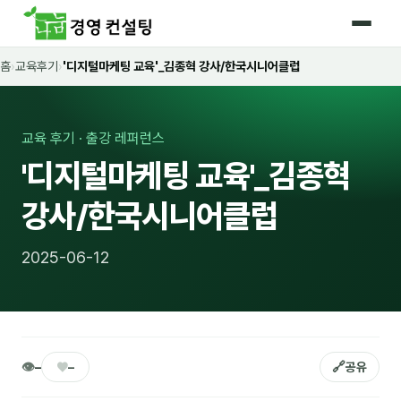
홈
›
교육후기
›
'디지털마케팅 교육'_김종혁 강사/한국시니어클럽
홈
커리큘럼
교육 후기 · 출강 레퍼런스
🛡️ 법정 의무교육 4종
'디지털마케팅 교육'_김종혁
🤖 AI · IT 교육
17
강사/한국시니어클럽
📈 마케팅 · 영업
18
2025-06-12
🤝 B2B 세일즈
13
💼 비즈니스 스킬
13
🧭 경영전략 · 트렌드
8
👁
♥
🔗
–
–
공유
🌏 글로벌 비즈니스
10