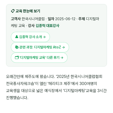
🎓 강사육성 · 교수법
4
📋 교육 한눈에 보기
🏭 산업 특화
5
고객사
한국시니어클럽 ·
일자
2025-06-12 ·
주제
디지털마
케팅 교육 ·
강사
김종혁 대표강사
💻 IT · 디지털
8
👤 김종혁 강사 소개 →
🎬 영상 · 콘텐츠
4
📚 관련 과정: 디지털마케팅 AtoZ →
📊 프레젠테이션 · 기획
11
🗂 ‘디지털마케팅 교육’ 다른 후기 →
🚀 창업 · 커리어
13
🗣️ 외국어 강의
2
오래간만에 제주도에 왔습니다. '2025년 한국시니어클럽협회
전국종사자워크숍'이 열린 '헤리티크 제주'에서 300여명의
👥 리더십 · 조직
14
교육생을 대상으로 넓은 예식장에서 '디지털마케팅'교육을 3시간
📚 인문학 · 교양
7
진행했습니다.
🤲 협력강사 과정
15