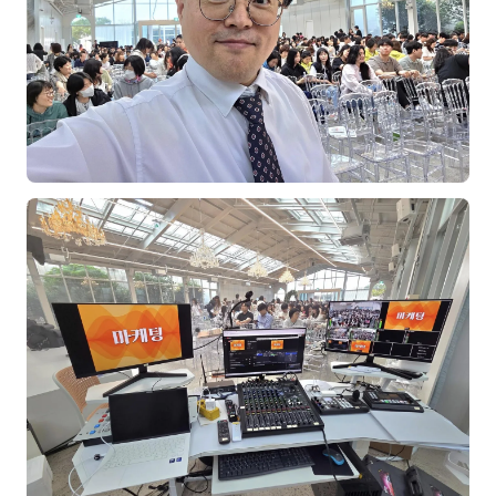
분석
마케팅
재무·계약
B2B 영업도구
일정
지식
용어사전
트렌드 리포트
칼럼