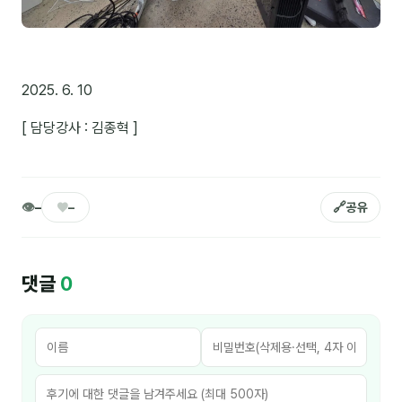
커뮤니티
토크
문서자료실
2025. 6. 10
영상자료실
[ 담당강사 : 김종혁 ]
AI 웹앱
등급 · 포인트
👁
♥
🔗
–
–
공유
문의
1:1 문의
댓글
0
공지사항
자주 묻는 질문