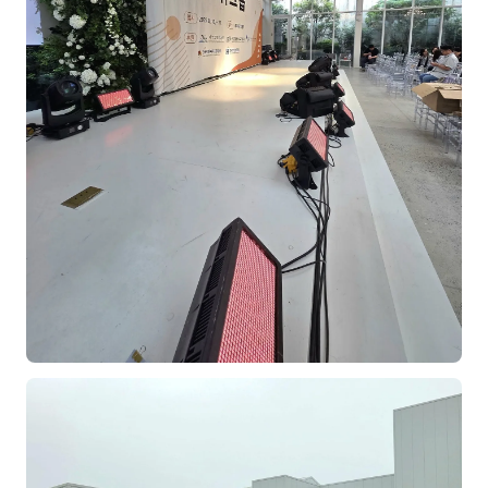
김종무
김지혜
김휘
노준영
Maria
민광동
박혜랑
안정미
오미영
윤석현
은종성