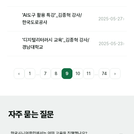
'AI도구 활용 특강'_김종혁 강사/
›
2025-05-27
한국도로공사
'디지털리터러시 교육'_김종혁 강사/
›
2025-05-23
경남대학교
…
…
‹
1
7
8
9
10
11
74
›
자주 묻는 질문
⌄
한국시니어클럽에서는 어떤 교육을 진행했나요?