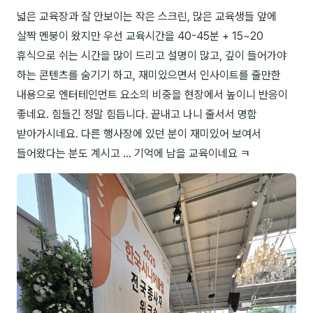
넓은 교육장과 잘 안보이는 작은 스크린, 많은 교육생들 앞에
NEW
온라인강의
살짝 멘붕이 왔지만 우선 교육시간을 40-45분 + 15~20
📈 B2B 마케팅
3
휴식으로 쉬는 시간을 많이 드리고 설명이 많고, 깊이 들어가야
하는 콘텐츠를 숨기기 하고, 재미있으면서 인사이트를 줄만한
🤖 AI 실무
2
내용으로 엔터테인먼트 요소의 비중을 현장에서 높이니 반응이
좋네요. 힘들긴 정말 힘듭니다. 끝내고 나니 줄서서 명함
🧭 기획·전략
1
받아가시네요. 다른 행사장에 있던 분이 재미있어 보여서
들어왔다는 분도 계시고 ... 기억에 남을 교육이네요 ㅋ
강사
김종혁
구자룡
김경태
김소연
김의중