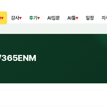
▾
강사
▾
후기
▾
AI입문
AI툴
▾
일정
지
/365ENM