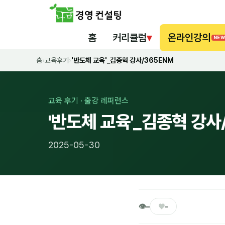
홈
커리큘럼
▾
온라인강의
NEW
홈
›
교육후기
›
'반도체 교육'_김종혁 강사/365ENM
교육 후기 · 출강 레퍼런스
'반도체 교육'_김종혁 강사
2025-05-30
👁
♥
–
–