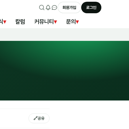
회원가입
로그인
식
▾
칼럼
커뮤니티
▾
문의
▾
🔗
공유