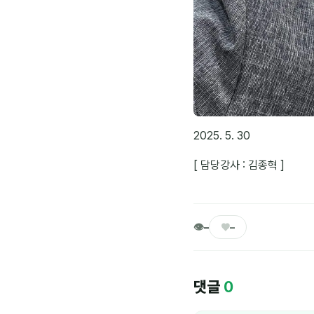
2025. 5. 30
[ 담당강사 : 김종혁 ]
👁
♥
–
–
댓글
0