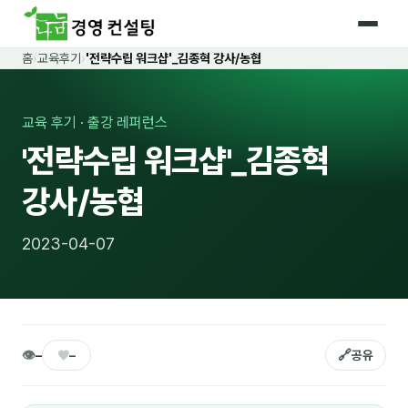
홈
›
교육후기
›
'전략수립 워크샵'_김종혁 강사/농협
홈
커리큘럼
교육 후기 · 출강 레퍼런스
'전략수립 워크샵'_김종혁
🛡️ 법정 의무교육 4종
강사/농협
🤖 AI · IT 교육
18
📈 마케팅 · 영업
19
2023-04-07
🤝 B2B 세일즈
13
💼 비즈니스 스킬
13
🧭 경영전략 · 트렌드
8
👁
♥
🔗
–
–
공유
🌏 글로벌 비즈니스
10