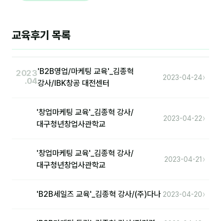
분석
교육후기 목록
마케팅
재무·계약
'B2B영업/마케팅 교육'_김종혁
2023
›
B2B 영업도구
2023-04-24
.04
강사/IBK창공 대전센터
일정
'창업마케팅 교육'_김종혁 강사/
›
2023-04-22
대구청년창업사관학교
지식
용어사전
'창업마케팅 교육'_김종혁 강사/
›
2023-04-21
대구청년창업사관학교
트렌드 리포트
›
'B2B세일즈 교육'_김종혁 강사/(주)다나
2023-04-20
칼럼