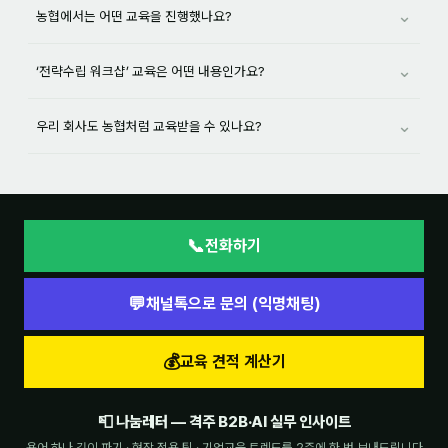
⌄
농협에서는 어떤 교육을 진행했나요?
⌄
‘전략수립 워크샵’ 교육은 어떤 내용인가요?
⌄
우리 회사도 농협처럼 교육받을 수 있나요?
📞
전화하기
💬
채널톡으로 문의 (익명채팅)
💰
교육 견적 계산기
📮 나눔레터 — 격주 B2B·AI 실무 인사이트
용어 하나 깊이 파기 · 현장 적용 팁 · 기업교육 트렌드를 2주에 한 번 보내드립니다