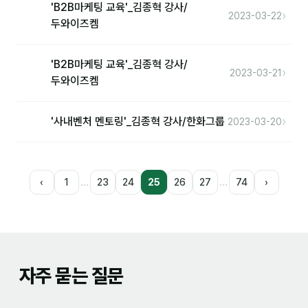
'B2B마케팅 교육'_김종혁 강사/
›
2023-03-22
두와이즈켐
'B2B마케팅 교육'_김종혁 강사/
›
2023-03-21
두와이즈켐
›
'사내벤처 멘토링'_김종혁 강사/한화그룹
2023-03-20
…
…
‹
1
23
24
25
26
27
74
›
자주 묻는 질문