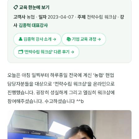
📋 교육 한눈에 보기
🎓 강사육성 · 교수법
4
고객사
농협 ·
일자
2023-04-07 ·
주제
전략수립 워크샵 ·
강
🏭 산업 특화
5
사
김종혁 대표강사
💻 IT · 디지털
8
👤 김종혁 강사 소개 →
📚 기업 교육 과정 →
🎬 영상 · 콘텐츠
4
🗂 ‘전략수립 워크샵’ 다른 후기 →
📊 프레젠테이션 · 기획
11
오늘은 아침 일찍부터 하루종일 전국에 계신 ’농협‘ 현업
🚀 창업 · 커리어
13
담당자분들을 대상으로 ’전략수립 워크샵‘을 온라인으로
🗣️ 외국어 강의
2
진행했습니다. 굉장히 성실하게 그리고 열심히 워크샵에
참여해주셨습니다. 수고하셨습니다 ^^b
👥 리더십 · 조직
14
📚 인문학 · 교양
7
🤲 협력강사 과정
15