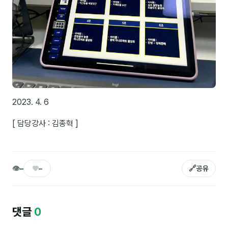
이상미
이미루
이옥겸
이인우
임아라
2023. 4. 6
전승빈
[ 담당강사 : 김종혁 ]
정일영
조안나
조은아
👁
♥
🔗
–
–
공유
진나하
최지혜
댓글
0
홍은표