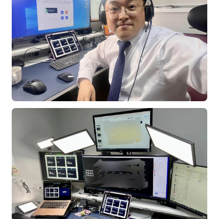
NEW
온라인강의
📈 B2B 마케팅
3
🤖 AI 실무
2
🧭 기획·전략
1
강사
김종혁
구자룡
김경태
김소연
김의중