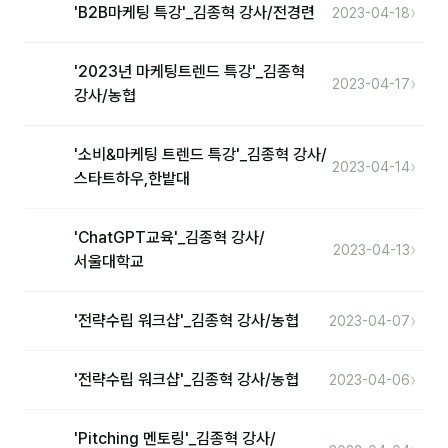
커뮤니티
›
'B2B마케팅 특강'_김종혁 강사/전경련
2023-04-18
토크
'2023년 마케팅트렌드 특강'_김종혁
›
2023-04-17
문서자료실
강사/농협
영상자료실
'소비&마케팅 트렌드 특강'_김종혁 강사/
›
AI 웹앱
2023-04-14
스타트하우,한밭대
등급 · 포인트
'ChatGPT교육'_김종혁 강사/
›
2023-04-13
서울대학교
문의
💰 교육 견적 계산기
›
'전략수립 워크샵'_김종혁 강사/농협
2023-04-07
1:1 문의
›
'전략수립 워크샵'_김종혁 강사/농협
2023-04-06
공지사항
자주 묻는 질문
'Pitching 멘토링'_김종혁 강사/