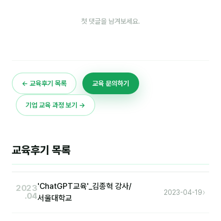
분석
첫 댓글을 남겨보세요.
마케팅
재무·계약
B2B 영업도구
← 교육후기 목록
교육 문의하기
일정
기업 교육 과정 보기 →
지식
교육후기 목록
용어사전
트렌드 리포트
'ChatGPT교육'_김종혁 강사/
2023
›
2023-04-19
.04
칼럼
서울대학교