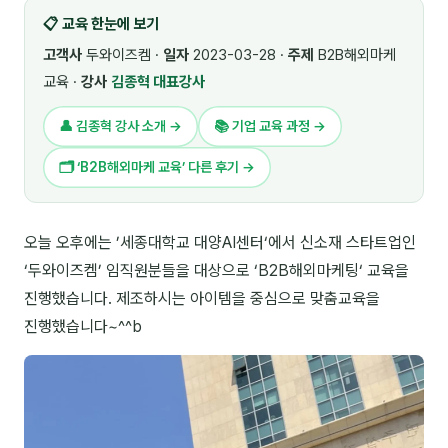
📋 교육 한눈에 보기
🎓 강사육성 · 교수법
4
고객사
두와이즈켐 ·
일자
2023-03-28 ·
주제
B2B해외마케
🏭 산업 특화
5
교육 ·
강사
김종혁 대표강사
💻 IT · 디지털
8
👤 김종혁 강사 소개 →
📚 기업 교육 과정 →
🎬 영상 · 콘텐츠
4
🗂 ‘B2B해외마케 교육’ 다른 후기 →
📊 프레젠테이션 · 기획
11
오늘 오후에는 ’세종대학교 대양AI센터‘에서 신소재 스타트업인
🚀 창업 · 커리어
13
‘두와이즈켐’ 임직원분들을 대상으로 ‘B2B해외마케팅‘ 교육을
🗣️ 외국어 강의
2
진행했습니다. 제조하시는 아이템을 중심으로 맞춤교육을
진행했습니다~^^b
👥 리더십 · 조직
14
📚 인문학 · 교양
7
🤲 협력강사 과정
15