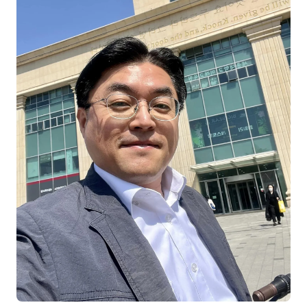
NEW
온라인강의
📈 B2B 마케팅
3
🤖 AI 실무
2
🧭 기획·전략
1
강사
김종혁
구자룡
김경태
김소연
김의중