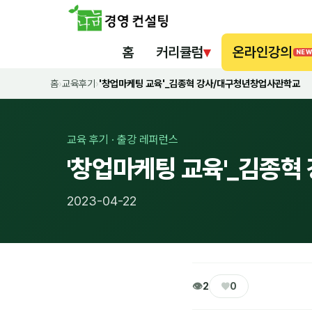
홈
커리큘럼
▾
온라인강의
NEW
홈
›
교육후기
›
'창업마케팅 교육'_김종혁 강사/대구청년창업사관학교
교육 후기 · 출강 레퍼런스
'창업마케팅 교육'_김종
2023-04-22
👁
♥
2
0