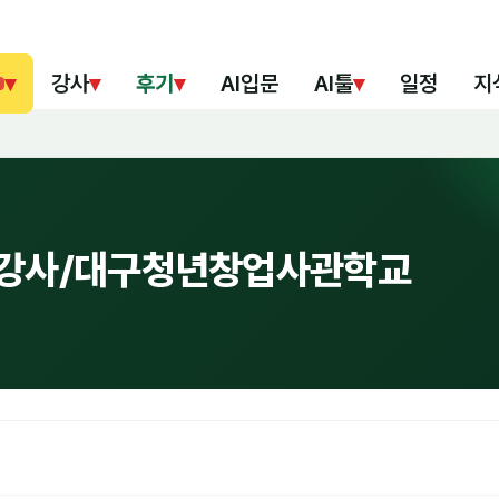
▾
강사
▾
후기
▾
AI입문
AI툴
▾
일정
지
혁 강사/대구청년창업사관학교