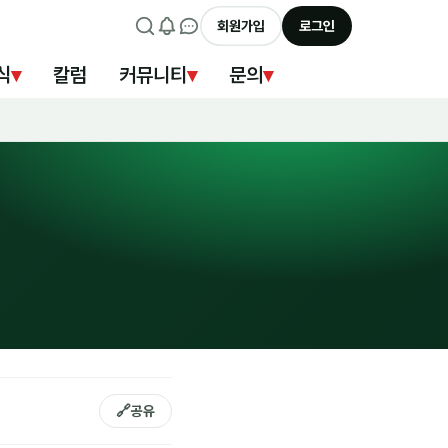
회원가입
로그인
식
▾
칼럼
커뮤니티
▾
문의
▾
🔗
공유