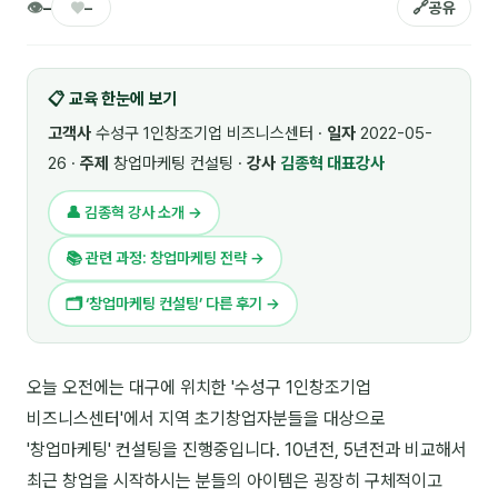
👁
♥
🔗
–
–
공유
🎓 강사육성 · 교수법
4
🏭 산업 특화
5
📋 교육 한눈에 보기
💻 IT · 디지털
8
고객사
수성구 1인창조기업 비즈니스센터 ·
일자
2022-05-
26 ·
주제
창업마케팅 컨설팅 ·
강사
김종혁 대표강사
🎬 영상 · 콘텐츠
4
👤 김종혁 강사 소개 →
📊 프레젠테이션 · 기획
11
📚 관련 과정: 창업마케팅 전략 →
🚀 창업 · 커리어
13
🗂 ‘창업마케팅 컨설팅’ 다른 후기 →
🗣️ 외국어 강의
2
👥 리더십 · 조직
14
오늘 오전에는 대구에 위치한 '수성구 1인창조기업
비즈니스센터'에서 지역 초기창업자분들을 대상으로
📚 인문학 · 교양
7
'창업마케팅' 컨설팅을 진행중입니다. 10년전, 5년전과 비교해서
🤲 협력강사 과정
15
최근 창업을 시작하시는 분들의 아이템은 굉장히 구체적이고