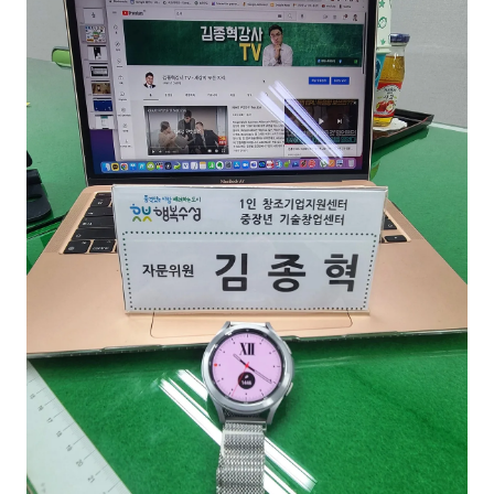
이상미
이미루
이옥겸
이인우
임아라
전승빈
정일영
조안나
조은아
진나하
최지혜
홍은표