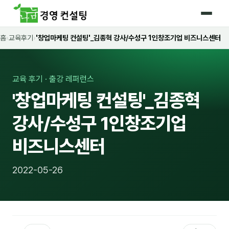
홈
›
교육후기
›
'창업마케팅 컨설팅'_김종혁 강사/수성구 1인창조기업 비즈니스센터
홈
커리큘럼
교육 후기 · 출강 레퍼런스
🛡️ 법정 의무교육 4종
'창업마케팅 컨설팅'_김종혁
🤖 AI · IT 교육
17
강사/수성구 1인창조기업
📈 마케팅 · 영업
18
비즈니스센터
🤝 B2B 세일즈
13
2022-05-26
💼 비즈니스 스킬
13
🧭 경영전략 · 트렌드
8
🌏 글로벌 비즈니스
10