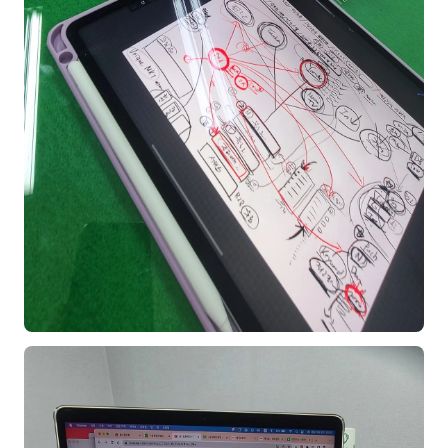
김종무
김지혜
김휘
노준영
Maria
민광동
박혜랑
안정미
오미영
윤석현
은종성