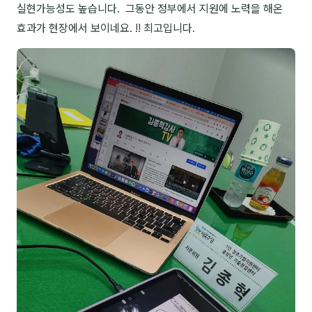
실현가능성도 높습니다. 그동안 정부에서 지원에 노력을 해온
NEW
온라인강의
효과가 현장에서 보이네요. !! 최고입니다.
📈 B2B 마케팅
3
🤖 AI 실무
2
🧭 기획·전략
1
강사
김종혁
구자룡
김경태
김소연
김의중