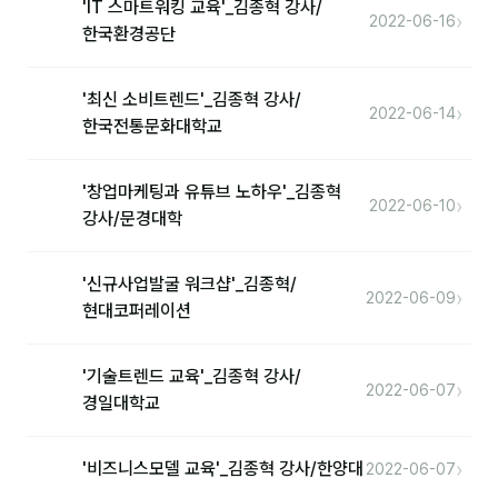
'IT 스마트워킹 교육'_김종혁 강사/
›
2022-06-16
한국환경공단
'최신 소비트렌드'_김종혁 강사/
›
2022-06-14
한국전통문화대학교
'창업마케팅과 유튜브 노하우'_김종혁
›
2022-06-10
강사/문경대학
'신규사업발굴 워크샵'_김종혁/
›
2022-06-09
현대코퍼레이션
'기술트렌드 교육'_김종혁 강사/
›
2022-06-07
경일대학교
›
'비즈니스모델 교육'_김종혁 강사/한양대
2022-06-07