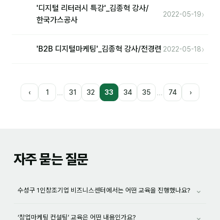
'디지털 리터러시 특강'_김종혁 강사/
›
2022-05-19
한국가스공사
›
'B2B 디지털마케팅'_김종혁 강사/전경련
2022-05-18
…
…
‹
1
31
32
33
34
35
74
›
자주 묻는 질문
⌄
수성구 1인창조기업 비즈니스센터에서는 어떤 교육을 진행했나요?
⌄
‘창업마케팅 컨설팅’ 교육은 어떤 내용인가요?