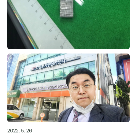
후기
대면교육 후기
담당자·교육생 피드백
고객사 레퍼런스
온라인강의 수강 후기
AI입문
AI툴
전체 도구
미팅·보고
2022. 5. 26
제안·영업