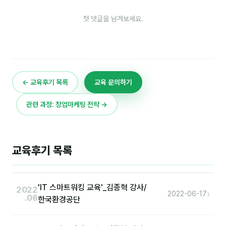
커뮤니티
첫 댓글을 남겨보세요.
토크
문서자료실
영상자료실
← 교육후기 목록
교육 문의하기
AI 웹앱
등급 · 포인트
관련 과정: 창업마케팅 전략 →
문의
교육후기 목록
1:1 문의
공지사항
'IT 스마트워킹 교육'_김종혁 강사/
2022
자주 묻는 질문
›
2022-06-17
.06
한국환경공단