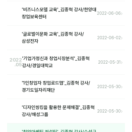
'비즈니스모델 교육'_김종혁 강사/한양대
›
2022-06-06
창업보육센터
'글로벌이문화 교육'_김종혁 강사/
›
2022-06-02
삼성전자
'기업가정신과 창업시장분석'_김종혁
2022
›
2022-05-31
.05
강사/경일대학교
'1인창업자 창업로드맵'_김종혁 강사/
›
2022-05-30
경기도일자리재단
'디자인씽킹을 활용한 문제해결'_김종혁
›
2022-05-30
강사/해성그룹
'창업마케팅 컨설팅'_김종혁 강사/수성구