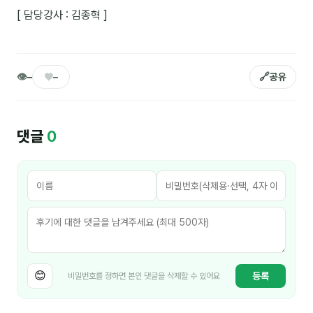
[ 담당강사 : 김종혁 ]
분석
마케팅
👁
♥
🔗
–
–
공유
재무·계약
B2B 영업도구
댓글
0
일정
지식
용어사전
트렌드 리포트
😊
등록
비밀번호를 정하면 본인 댓글을 삭제할 수 있어요
칼럼