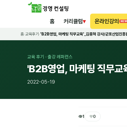
홈
커리큘럼
▾
온라인강의
NEW
홈
›
교육후기
›
'B2B영업, 마케팅 직무교육'_김종혁 강사/군포산업진흥
교육 후기 · 출강 레퍼런스
'B2B영업, 마케팅 직무
2022-05-19
👁
♥
1
0