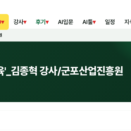
▾
강사
▾
후기
▾
AI입문
AI툴
▾
일정
지
원
교육'_김종혁 강사/군포산업진흥원