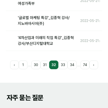
›
2022-05-21
여성가족부
'글로벌 마케팅 특강'_김종혁 강사/
›
2022-05-21
지노바아시아(주)
'4차산업과 미래의 직업 특강'_김종혁
›
2022-05-21
강사/부산디지털대학교
…
…
‹
1
30
31
32
33
34
74
›
자주 묻는 질문