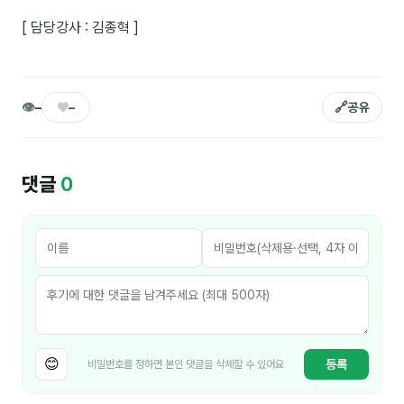
이상미
[ 담당강사 : 김종혁 ]
이미루
이옥겸
👁
♥
🔗
–
–
공유
이인우
임아라
댓글
0
전승빈
정일영
조안나
조은아
진나하
😊
등록
비밀번호를 정하면 본인 댓글을 삭제할 수 있어요
최지혜
홍은표