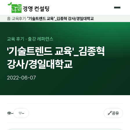
홈
›
교육후기
›
'기술트렌드 교육'_김종혁 강사/경일대학교
홈
커리큘럼
교육 후기 · 출강 레퍼런스
'기술트렌드 교육'_김종혁
🛡️ 법정 의무교육 4종
강사/경일대학교
🤖 AI · IT 교육
17
📈 마케팅 · 영업
18
2022-06-07
🤝 B2B 세일즈
13
💼 비즈니스 스킬
13
🧭 경영전략 · 트렌드
8
👁
♥
🔗
–
–
공유
🌏 글로벌 비즈니스
10