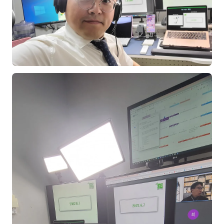
NEW
온라인강의
📈 B2B 마케팅
3
🤖 AI 실무
2
🧭 기획·전략
1
강사
김종혁
구자룡
김경태
김소연
김의중