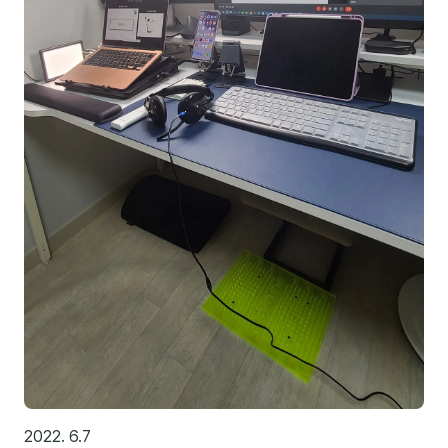
김종무
김지혜
김휘
노준영
Maria
민광동
박혜랑
안정미
오미영
윤석현
은종성
2022. 6.7