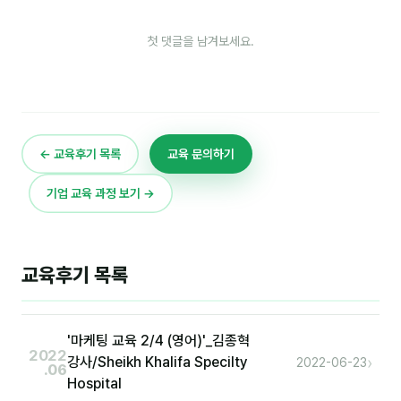
첫 댓글을 남겨보세요.
후기
대면교육 후기
담당자·교육생 피드백
← 교육후기 목록
교육 문의하기
고객사 레퍼런스
온라인강의 수강 후기
기업 교육 과정 보기 →
AI입문
교육후기 목록
AI툴
전체 도구
'마케팅 교육 2/4 (영어)'_김종혁
2022
›
미팅·보고
강사/Sheikh Khalifa Specilty
2022-06-23
.06
Hospital
제안·영업