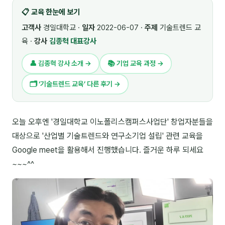
📋 교육 한눈에 보기
🎓 강사육성 · 교수법
4
고객사
경일대학교 ·
일자
2022-06-07 ·
주제
기술트렌드 교
🏭 산업 특화
5
육 ·
강사
김종혁 대표강사
💻 IT · 디지털
8
👤 김종혁 강사 소개 →
📚 기업 교육 과정 →
🎬 영상 · 콘텐츠
4
🗂 ‘기술트렌드 교육’ 다른 후기 →
📊 프레젠테이션 · 기획
11
오늘 오후엔 '경일대학교 이노폴리스캠퍼스사업단' 창업자분들을
🚀 창업 · 커리어
13
대상으로 '산업별 기술트렌드와 연구소기업 설립' 관련 교육을
🗣️ 외국어 강의
2
Google meet을 활용해서 진행했습니다. 즐거운 하루 되세요
~~~^^
👥 리더십 · 조직
14
📚 인문학 · 교양
7
🤲 협력강사 과정
15