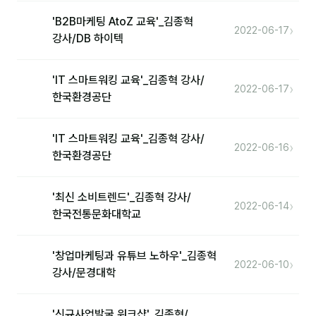
커뮤니티
'B2B마케팅 AtoZ 교육'_김종혁
›
2022-06-17
토크
강사/DB 하이텍
문서자료실
'IT 스마트워킹 교육'_김종혁 강사/
›
영상자료실
2022-06-17
한국환경공단
AI 웹앱
'IT 스마트워킹 교육'_김종혁 강사/
등급 · 포인트
›
2022-06-16
한국환경공단
문의
'최신 소비트렌드'_김종혁 강사/
›
2022-06-14
💰 교육 견적 계산기
한국전통문화대학교
1:1 문의
'창업마케팅과 유튜브 노하우'_김종혁
›
2022-06-10
공지사항
강사/문경대학
자주 묻는 질문
'신규사업발굴 워크샵'_김종혁/