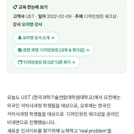
📋 교육 한눈에 보기
🎓 강사육성 · 교수법
4
고객사
UST ·
일자
2022-02-09 ·
주제
디자인씽킹 워크샵 ·
🏭 산업 특화
5
강사
오미영 강사
💻 IT · 디지털
8
👤 오미영 강사 소개 →
🎬 영상 · 콘텐츠
4
📚 관련 과정: 디자인씽킹 (교육 & 워크샵) →
📊 프레젠테이션 · 기획
11
🗂 ‘디자인씽킹 워크샵’ 다른 후기 →
🚀 창업 · 커리어
13
🗣️ 외국어 강의
2
오늘도 UST (한국과학기술연합대학원대학교)에서 오전에는
👥 리더십 · 조직
14
외국인 석박사과정 학생들을 대상으로, 오후에는 한국인
📚 인문학 · 교양
석박사과정 학생들을 대상으로 디자인씽킹 워크샵을 온라인
7
비대면으로 진행했습니다.
🤲 협력강사 과정
15
새로운 인사이트를 찾기위해 노력하고 ‘real problem’을