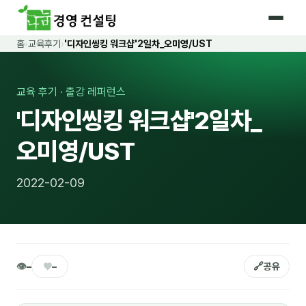
홈
›
교육후기
›
'디자인씽킹 워크샵'2일차_오미영/UST
홈
커리큘럼
교육 후기 · 출강 레퍼런스
'디자인씽킹 워크샵'2일차_
🛡️ 법정 의무교육 4종
오미영/UST
🤖 AI · IT 교육
18
📈 마케팅 · 영업
19
2022-02-09
🤝 B2B 세일즈
13
💼 비즈니스 스킬
13
🧭 경영전략 · 트렌드
8
👁
♥
🔗
–
–
공유
🌏 글로벌 비즈니스
10