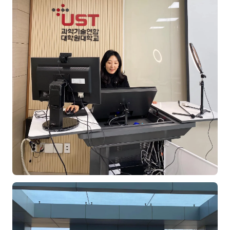
김종무
김지혜
김휘
노준영
Maria
민광동
박혜랑
배서우
안정미
오미영
윤석현