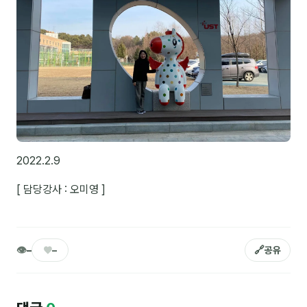
은종성
이미루
이상미
이옥겸
이인우
임아라
2022.2.9
전승빈
[ 담당강사 : 오미영 ]
정일영
조안나
👁
♥
🔗
조은아
–
–
공유
진나하
최지혜