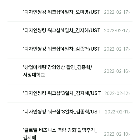
›
'디자인씽킹 워크샵'4일차_오미영/UST
2022-02-17
커뮤니티
토크
›
'디자인씽킹 워크샵'4일차_김지혜/UST
2022-02-17
문서자료실
›
'디자인씽킹 워크샵'4일차_김종혁/UST
2022-02-17
영상자료실
AI 웹앱
'창업마케팅'강의영상 촬영_김종혁/
›
2022-02-16
서정대학교
등급 · 포인트
›
'디자인씽킹 워크샵'3일차_김지혜/UST
2022-02-12
문의
💰 교육 견적 계산기
›
'디자인씽킹 워크샵'3일차_김종혁/UST
2022-02-11
1:1 문의
'글로벌 비즈니스 역량 강화'촬영후기_
공지사항
›
2022-02-10
김지혜