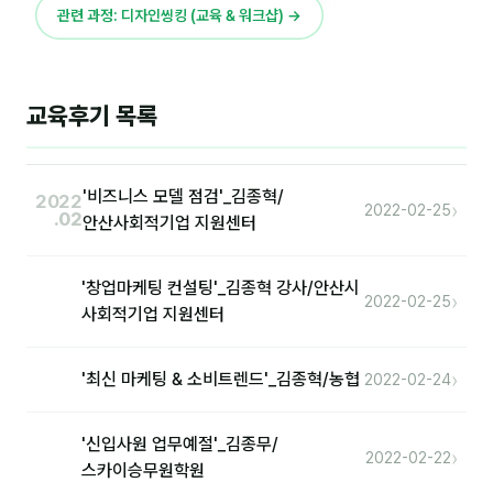
관련 과정: 디자인씽킹 (교육 & 워크샵) →
제안·영업
분석
교육후기 목록
마케팅
재무·계약
'비즈니스 모델 점검'_김종혁/
2022
›
2022-02-25
B2B 영업도구
.02
안산사회적기업 지원센터
일정
'창업마케팅 컨설팅'_김종혁 강사/안산시
›
2022-02-25
사회적기업 지원센터
지식
›
용어사전
'최신 마케팅 & 소비트렌드'_김종혁/농협
2022-02-24
트렌드 리포트
'신입사원 업무예절'_김종무/
›
2022-02-22
스카이승무원학원
칼럼