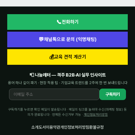
📞
전화하기
💬
채널톡으로 문의 (익명채팅)
💰
교육 견적 계산기
📮 나눔레터 — 격주 B2B·AI 실무 인사이트
용어 하나 깊이 파기 · 현장 적용 팁 · 기업교육 트렌드를 2주에 한 번 보내드립니다
구독하기
구독하기를 누르면 확인 메일이 발송됩니다 · 메일의 링크를 눌러야 수신(마케팅 정보) 동
의가 완료됩니다 · 언제든 수신거부 가능 ·
개인정보처리방침
소개
도서
이용약관
개인정보처리방침
환불규정