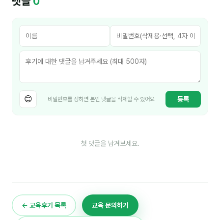
댓글
0
홍은표
후기
대면교육 후기
담당자·교육생 피드백
😊
등록
비밀번호를 정하면 본인 댓글을 삭제할 수 있어요
고객사 레퍼런스
온라인강의 수강 후기
첫 댓글을 남겨보세요.
AI입문
AI툴
전체 도구
← 교육후기 목록
교육 문의하기
미팅·보고