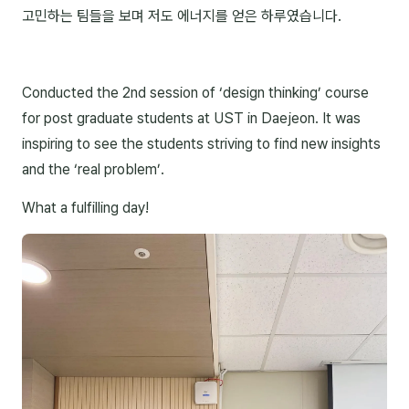
고민하는 팀들을 보며 저도 에너지를 얻은 하루였습니다.
NEW
온라인강의
📈 B2B 마케팅
3
Conducted the 2nd session of ‘design thinking’ course
🤖 AI 실무
2
for post graduate students at UST in Daejeon. It was
inspiring to see the students striving to find new insights
🧭 기획·전략
1
and the ‘real problem’.
강사
What a fulfilling day!
김종혁
구자룡
김경태
김소연
김의중