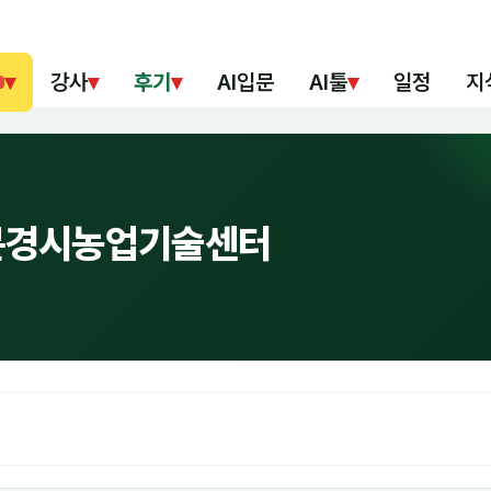
▾
강사
▾
후기
▾
AI입문
AI툴
▾
일정
지
/문경시농업기술센터