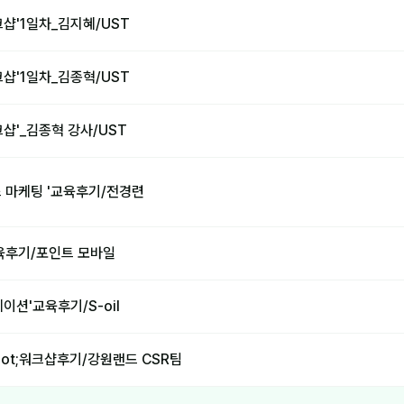
샵'1일차_김지혜/UST
샵'1일차_김종혁/UST
샵'_김종혁 강사/UST
스 마케팅 '교육후기/전경련
교육후기/포인트 모바일
이션'교육후기/S-oil
ot;워크샵후기/강원랜드 CSR팀