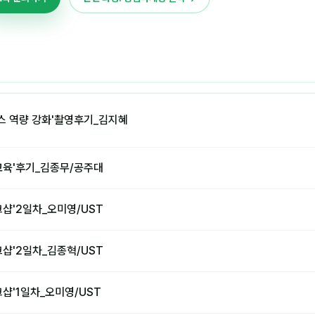
스 역량 강화'촬영후기_김지혜
교육'후기_김종무/공주대
샵'2일차_오미영/UST
샵'2일차_김종혁/UST
샵'1일차_오미영/UST