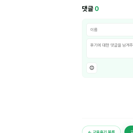
댓글
0
😊
← 교육후기 목록