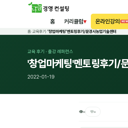
홈
커리큘럼
▾
온라인강의
NEW
홈
›
교육후기
›
'창업마케팅'멘토링후기/문경시농업기술센터
교육 후기 · 출강 레퍼런스
'창업마케팅'멘토링후기
2022-01-19
👁
♥
–
–