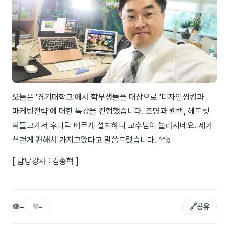
NEW
온라인강의
📈 B2B 마케팅
3
🤖 AI 실무
2
🧭 기획·전략
1
오늘은 '경기대학교'에서 학부생들을 대상으로 '디자인씽킹과
마케팅전략'에 대한 특강을 진행했습니다. 조명과 웹캠, 헤드셋
강사
싸들고가서 후다닥 빠르게 설치하니 교수님이 놀라시네요. 제가
김종혁
쓰던게 편해서 가지고왔다고 말씀드렸습니다. ^^b
구자룡
[ 담당강사 : 김종혁 ]
김경태
김소연
👁
♥
🔗
–
–
공유
김의중