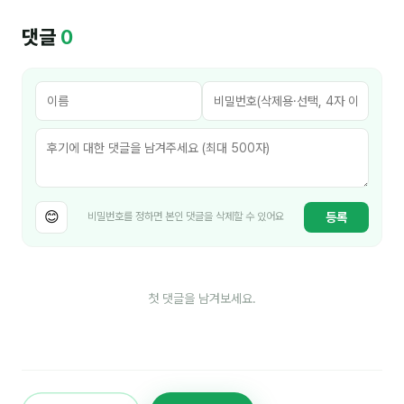
김종무
댓글
0
김지혜
김휘
노준영
Maria
민광동
😊
등록
비밀번호를 정하면 본인 댓글을 삭제할 수 있어요
박혜랑
안정미
첫 댓글을 남겨보세요.
오미영
윤석현
은종성