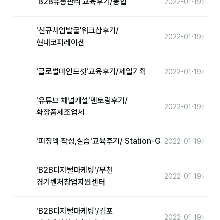
›
'B2B유통관리'교육후기/농협
2022-01-19
커뮤니티
토크
'신규사업발굴'워크샵후기/
›
2022-01-19
문서자료실
현대코퍼레이션
영상자료실
›
'글로벌마인드셋'교육후기/제일기획
2022-01-19
AI 웹앱
'유튜브 채널개설'멘토링후기/
등급 · 포인트
›
2022-01-19
화장품제조업체
문의
›
'피칭덱 작성,실습'교육후기/ Station-G
2022-01-19
💰 교육 견적 계산기
1:1 문의
'B2B디지털마케팅'/부천
›
2022-01-19
경기벤처창업지원센터
공지사항
자주 묻는 질문
'B2B디지털마케팅'/김포
›
2022-01-19