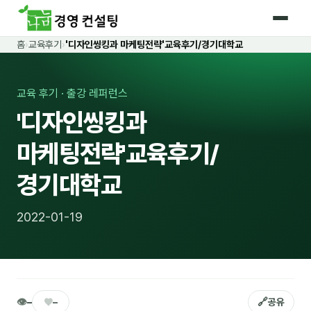
홈
›
교육후기
›
'디자인씽킹과 마케팅전략'교육후기/경기대학교
홈
커리큘럼
교육 후기 · 출강 레퍼런스
'디자인씽킹과
🛡️ 법정 의무교육 4종
마케팅전략'교육후기/
🤖 AI · IT 교육
17
경기대학교
📈 마케팅 · 영업
18
🤝 B2B 세일즈
13
2022-01-19
💼 비즈니스 스킬
13
🧭 경영전략 · 트렌드
8
🌏 글로벌 비즈니스
10
👁
♥
🔗
–
–
공유