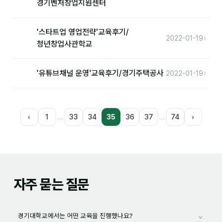
경기벤처창업지원센터
'스타트업 영업전략'교육후기/
›
2022-01-19
청년창업사관학교
›
'유튜브채널 운영'교육후기/경기주택공사
2022-01-19
…
…
‹
1
33
34
35
36
37
74
›
자주 묻는 질문
⌄
경기대학교에서는 어떤 교육을 진행했나요?