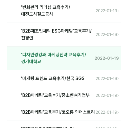
'변화관리 리더십'교육후기/
분석
›
2022-01-19
대전도시철도공사
마케팅
'B2B제조업체의 ESG마케팅'교육후기/
재무·계약
›
2022-01-19
전경련
B2B 영업도구
'디자인씽킹과 마케팅전략'교육후기/
2022-01-19
일정
경기대학교
지식
›
'마케팅 트렌드'교육후기/한국 SGS
2022-01-19
용어사전
›
'B2B마케팅'교육후기/중소벤쳐기업부
2022-01-19
트렌드 리포트
›
'B2B마케팅'교육후기/코오롱 인더스트리
2022-01-19
칼럼