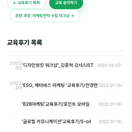
이상미
← 교육후기 목록
교육 문의하기
이미루
관련 과정: 마케팅전략 수립 워크샵 →
이옥겸
이인우
교육후기 목록
임아라
전승빈
2022
›
'디자인씽킹 워크샵'_김종혁 강사/UST
2022-02-07
.02
정일영
2022
조안나
›
'ESG, 메타버스 마케팅 '교육후기/전경련
2022-01-19
.01
조은아
›
'B2B마케팅'교육후기/포인트 모바일
2022-01-19
진나하
최지혜
›
'글로벌 커뮤니케이션'교육후기/S-oil
2022-01-19
홍은표