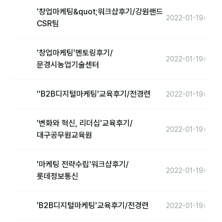
'창업마케팅&quot;워크샵후기/강원랜드
›
2022-01-19
CSR팀
후기
대면교육 후기
'창업마케팅'멘토링후기/
›
2022-01-19
문경시농업기술센터
담당자·교육생 피드백
고객사 레퍼런스
›
''B2B디지털마케팅'교육후기/전경련
2022-01-19
온라인강의 수강 후기
'변화와 혁신, 리더십'교육후기/
›
2022-01-19
AI입문
대구공무원교육원
AI툴
'마케팅 전략수립'워크샵후기/
›
2022-01-19
롯데정보통신
전체 도구
미팅·보고
›
'B2B디지털마케팅'교육후기/전경련
2022-01-19
제안·영업