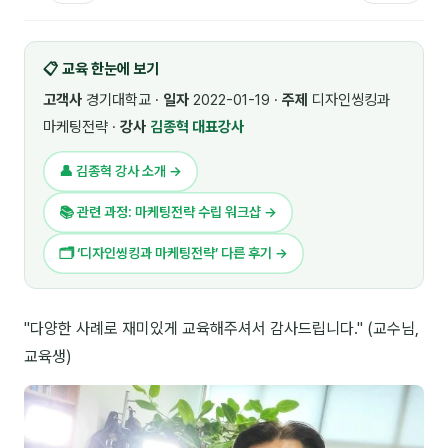
🎓 강사육성 · 교수법
4
📋 교육 한눈에 보기
🏭 산업 특화
5
고객사
경기대학교 ·
일자
2022-01-19 ·
주제
디자인씽킹과
💻 IT · 디지털
8
마케팅전략 ·
강사
김종혁 대표강사
🎬 영상 · 콘텐츠
4
👤 김종혁 강사 소개 →
📊 프레젠테이션 · 기획
11
📚 관련 과정: 마케팅전략 수립 워크샵 →
🚀 창업 · 커리어
13
🗂 ‘디자인씽킹과 마케팅전략’ 다른 후기 →
🗣️ 외국어 강의
2
"다양한 사례로 재미있게 교육해주셔서 감사드립니다." (교수님,
👥 리더십 · 조직
14
교육생)
📚 인문학 · 교양
7
🤲 협력강사 과정
15