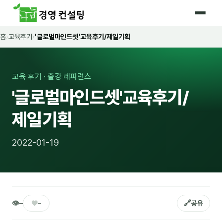
홈
›
교육후기
›
'글로벌마인드셋'교육후기/제일기획
홈
커리큘럼
교육 후기 · 출강 레퍼런스
🛡️ 법정 의무교육 4종
'글로벌마인드셋'교육후기/
🤖 AI · IT 교육
17
제일기획
📈 마케팅 · 영업
18
2022-01-19
🤝 B2B 세일즈
13
💼 비즈니스 스킬
13
🧭 경영전략 · 트렌드
8
👁
♥
🔗
–
–
공유
🌏 글로벌 비즈니스
10