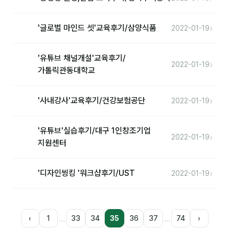
›
'글로벌 마인드 셋'교육후기/삼양식품
2022-01-19
'유튜브 채널개설'교육후기/
›
2022-01-19
가톨릭관동대학교
›
'사내강사'교육후기/건강보험공단
2022-01-19
'유튜브'실습후기/대구 1인창조기업
›
2022-01-19
지원센터
›
'디자인씽킹 '워크샵후기/UST
2022-01-19
…
…
‹
1
33
34
35
36
37
74
›