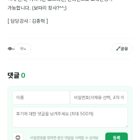
김종무
가능합니다. (보따리 장사?^^;)
김지혜
[ 담당강사 : 김종혁 ]
김휘
노준영
👁
♥
🔗
–
–
공유
Maria
민광동
댓글
0
박혜랑
안정미
오미영
윤석현
은종성
😊
등록
비밀번호를 정하면 본인 댓글을 삭제할 수 있어요