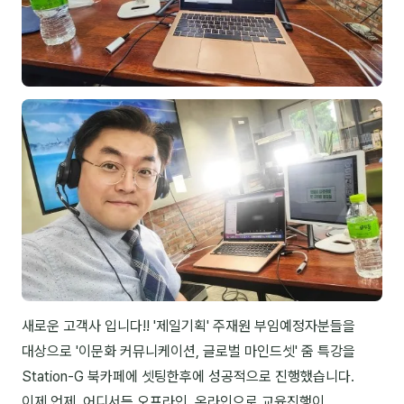
NEW
온라인강의
📈 B2B 마케팅
3
🤖 AI 실무
2
🧭 기획·전략
1
강사
김종혁
구자룡
김경태
새로운 고객사 입니다!! '제일기획' 주재원 부임예정자분들을
김소연
대상으로 '이문화 커뮤니케이션, 글로벌 마인드셋' 줌 특강을
Station-G 북카페에 셋팅한후에 성공적으로 진행했습니다.
김의중
이제 언제, 어디서든 오프라인, 온라인으로 교육진행이