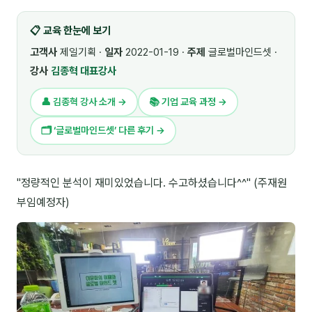
🎓 강사육성 · 교수법
4
📋 교육 한눈에 보기
🏭 산업 특화
5
고객사
제일기획 ·
일자
2022-01-19 ·
주제
글로벌마인드셋 ·
강사
김종혁 대표강사
💻 IT · 디지털
8
👤 김종혁 강사 소개 →
📚 기업 교육 과정 →
🎬 영상 · 콘텐츠
4
🗂 ‘글로벌마인드셋’ 다른 후기 →
📊 프레젠테이션 · 기획
11
🚀 창업 · 커리어
13
"정량적인 분석이 재미있었습니다. 수고하셨습니다^^" (주재원
부임예정자)
🗣️ 외국어 강의
2
👥 리더십 · 조직
14
📚 인문학 · 교양
7
🤲 협력강사 과정
15