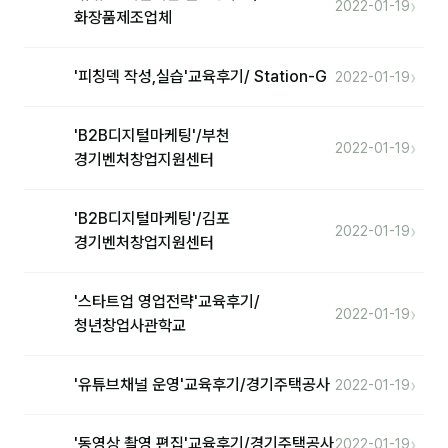
›
커뮤니티
2022-01-19
화장품제조업체
토크
›
'피칭덱 작성,실습'교육후기/ Station-G
2022-01-19
문서자료실
영상자료실
'B2B디지털마케팅'/부천
›
2022-01-19
경기벤처창업지원센터
AI 웹앱
등급 · 포인트
'B2B디지털마케팅'/김포
›
2022-01-19
경기벤처창업지원센터
문의
1:1 문의
'스타트업 영업전략'교육후기/
›
2022-01-19
청년창업사관학교
공지사항
자주 묻는 질문
›
'유튜브채널 운영'교육후기/경기주택공사
2022-01-19
›
'동영상 촬영,편집'교육후기/경기주택공사
2022-01-19