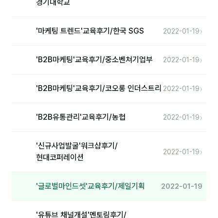
경기대학교
분석
›
'마케팅 트렌드'교육후기/한국 SGS
2022-01-19
마케팅
재무·계약
›
'B2B마케팅'교육후기/중소벤쳐기업부
2022-01-19
B2B 영업도구
›
'B2B마케팅'교육후기/코오롱 인더스트리
2022-01-19
일정
›
'B2B유통관리'교육후기/농협
2022-01-19
지식
'신규사업발굴'워크샵후기/
용어사전
›
2022-01-19
현대코퍼레이션
트렌드 리포트
'글로벌마인드셋'교육후기/제일기획
2022-01-19
칼럼
'유튜브 채널개설'멘토링후기/