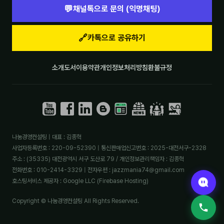
💬
채널톡으로 문의 (익명채팅)
🔗
카톡으로 공유하기
소개
도서
이용약관
개인정보처리방침
환불규정
나눔경영컨설팅 | 대표 : 김종혁
사업자등록번호 : 220-09-52390 | 통신판매업신고번호 : 2025-대전서구-2328
주소 : (35335) 대전광역시 서구 도산로 79 / 개인정보관리책임자 : 김종혁
전화번호 : 010-2414-3329 | 전자우편 : jazzmania74@gmail.com
호스팅서비스 제공자 : Google LLC (Firebase Hosting)
Copyright © 나눔경영컨설팅 All Rights Reserved.