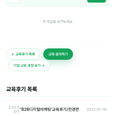
이상미
이미루
첫 댓글을 남겨보세요.
이옥겸
이인우
임아라
전승빈
← 교육후기 목록
교육 문의하기
정일영
기업 교육 과정 보기 →
조안나
조은아
교육후기 목록
진나하
최지혜
2022
›
''B2B디지털마케팅'교육후기/전경련
2022-01-19
.01
홍은표