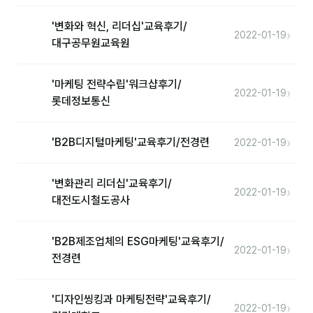
'변화와 혁신, 리더십'교육후기/
›
2022-01-19
후기
대구공무원교육원
대면교육 후기
'마케팅 전략수립'워크샵후기/
›
담당자·교육생 피드백
2022-01-19
롯데정보통신
고객사 레퍼런스
›
'B2B디지털마케팅'교육후기/전경련
2022-01-19
온라인강의 수강 후기
'변화관리 리더십'교육후기/
AI입문
›
2022-01-19
대전도시철도공사
AI툴
'B2B제조업체의 ESG마케팅'교육후기/
›
2022-01-19
전체 도구
전경련
미팅·보고
'디자인씽킹과 마케팅전략'교육후기/
›
2022-01-19
제안·영업