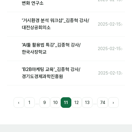
변화 연구소
'거시환경 분석 워크샵'_김종혁 강사/
›
2025-02-15
대전상공회의소
'AI툴 활용법 특강'_김종혁 강사/
›
2025-02-15
한국사장학교
'B2B마케팅 교육'_김종혁 강사/
›
2025-02-13
경기도경제과학진흥원
…
…
‹
1
9
10
11
12
13
74
›