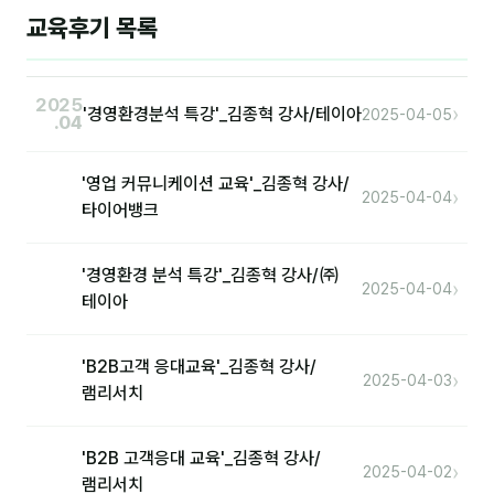
교육후기 목록
후기
2025
대면교육 후기
›
'경영환경분석 특강'_김종혁 강사/테이아
2025-04-05
.04
담당자·교육생 피드백
'영업 커뮤니케이션 교육'_김종혁 강사/
고객사 레퍼런스
›
2025-04-04
타이어뱅크
온라인강의 수강 후기
'경영환경 분석 특강'_김종혁 강사/㈜
›
2025-04-04
AI입문
테이아
AI툴
'B2B고객 응대교육'_김종혁 강사/
›
2025-04-03
램리서치
전체 도구
미팅·보고
'B2B 고객응대 교육'_김종혁 강사/
›
2025-04-02
램리서치
제안·영업