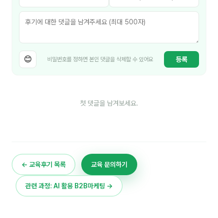
이상미
이미루
이옥겸
😊
등록
비밀번호를 정하면 본인 댓글을 삭제할 수 있어요
이인우
임아라
전승빈
첫 댓글을 남겨보세요.
정일영
조안나
조은아
← 교육후기 목록
교육 문의하기
진나하
관련 과정: AI 활용 B2B마케팅 →
최지혜
홍은표