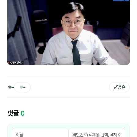
김종무
김지혜
김휘
노준영
Maria
민광동
박혜랑
👁
♥
🔗
–
–
공유
안정미
오미영
댓글
0
윤석현
은종성