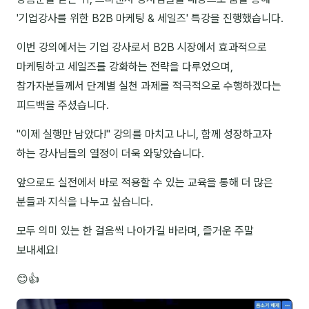
'기업강사를 위한 B2B 마케팅 & 세일즈' 특강을 진행했습니다.
NEW
온라인강의
이번 강의에서는 기업 강사로서 B2B 시장에서 효과적으로
📈 B2B 마케팅
3
마케팅하고 세일즈를 강화하는 전략을 다루었으며,
🤖 AI 실무
2
참가자분들께서 단계별 실천 과제를 적극적으로 수행하겠다는
피드백을 주셨습니다.
🧭 기획·전략
1
"이제 실행만 남았다!" 강의를 마치고 나니, 함께 성장하고자
하는 강사님들의 열정이 더욱 와닿았습니다.
강사
김종혁
앞으로도 실전에서 바로 적용할 수 있는 교육을 통해 더 많은
분들과 지식을 나누고 싶습니다.
구자룡
모두 의미 있는 한 걸음씩 나아가길 바라며, 즐거운 주말
김경태
보내세요!
김소연
😊👍
김의중