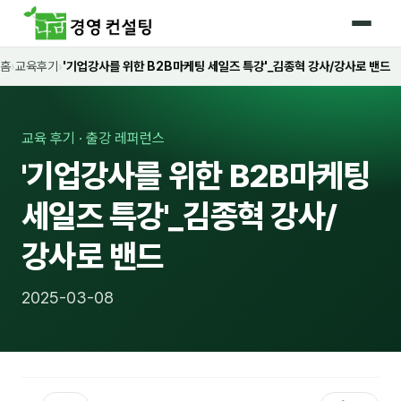
홈
›
교육후기
›
'기업강사를 위한 B2B마케팅 세일즈 특강'_김종혁 강사/강사로 밴드
홈
커리큘럼
교육 후기 · 출강 레퍼런스
🛡️ 법정 의무교육 4종
'기업강사를 위한 B2B마케팅
🤖 AI · IT 교육
17
세일즈 특강'_김종혁 강사/
📈 마케팅 · 영업
18
강사로 밴드
🤝 B2B 세일즈
13
2025-03-08
💼 비즈니스 스킬
13
🧭 경영전략 · 트렌드
8
🌏 글로벌 비즈니스
10