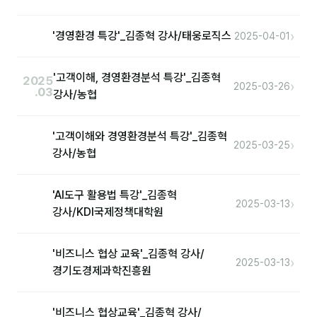
분석
›
'경영환경 특강'_김종혁 강사/태웅로직스
2025-04-01
마케팅
'고객이해, 경영환경분석 특강'_김종혁
2025
재무·계약
›
2025-03-26
.03
강사/농협
B2B 영업도구
'고객이해와 경영환경분석 특강'_김종혁
›
2025-03-25
일정
강사/농협
지식
'AI도구 활용법 특강'_김종혁
›
2025-03-13
강사/KDI국제정책대학원
용어사전
트렌드 리포트
'비즈니스 협상 교육'_김종혁 강사/
›
2025-03-13
경기도경제과학진흥원
칼럼
'비즈니스 협상교육'_김종혁 강사/