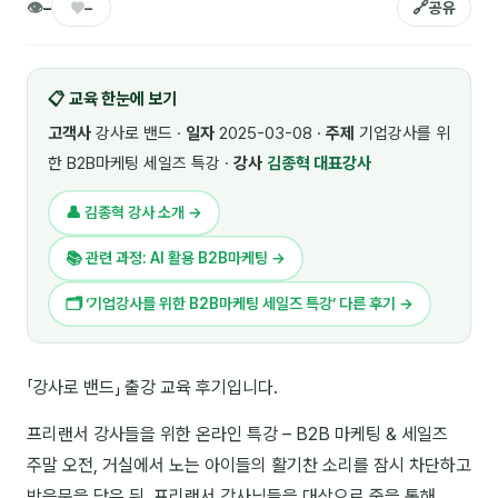
👁
♥
🔗
–
–
공유
🎓 강사육성 · 교수법
4
🏭 산업 특화
5
📋 교육 한눈에 보기
💻 IT · 디지털
8
고객사
강사로 밴드 ·
일자
2025-03-08 ·
주제
기업강사를 위
한 B2B마케팅 세일즈 특강 ·
강사
김종혁 대표강사
🎬 영상 · 콘텐츠
4
👤 김종혁 강사 소개 →
📊 프레젠테이션 · 기획
11
📚 관련 과정: AI 활용 B2B마케팅 →
🚀 창업 · 커리어
13
🗂 ‘기업강사를 위한 B2B마케팅 세일즈 특강’ 다른 후기 →
🗣️ 외국어 강의
2
👥 리더십 · 조직
14
「강사로 밴드」 출강 교육 후기입니다.
📚 인문학 · 교양
7
프리랜서 강사들을 위한 온라인 특강 – B2B 마케팅 & 세일즈
주말 오전, 거실에서 노는 아이들의 활기찬 소리를 잠시 차단하고
🤲 협력강사 과정
15
방음문을 닫은 뒤, 프리랜서 강사님들을 대상으로 줌을 통해