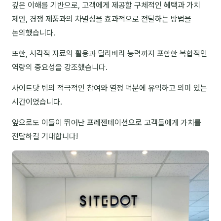
깊은 이해를 기반으로, 고객에게 제공할 구체적인 혜택과 가치
NEW
온라인강의
제안, 경쟁 제품과의 차별성을 효과적으로 전달하는 방법을
논의했습니다.
📈 B2B 마케팅
3
또한, 시각적 자료의 활용과 딜리버리 능력까지 포함한 복합적인
🤖 AI 실무
2
역량의 중요성을 강조했습니다.
🧭 기획·전략
1
사이트닷 팀의 적극적인 참여와 열정 덕분에 유익하고 의미 있는
시간이었습니다.
강사
앞으로도 이들이 뛰어난 프레젠테이션으로 고객들에게 가치를
김종혁
전달하길 기대합니다!
구자룡
김경태
김소연
김의중