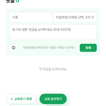
댓글
0
이상미
이미루
이옥겸
이인우
임아라
😊
등록
비밀번호를 정하면 본인 댓글을 삭제할 수 있어요
전승빈
정일영
조안나
첫 댓글을 남겨보세요.
조은아
진나하
최지혜
← 교육후기 목록
교육 문의하기
홍은표