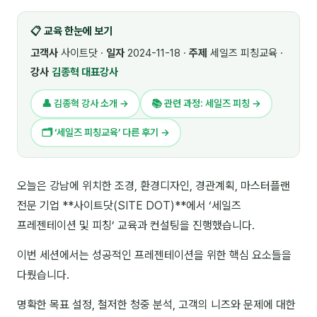
🎓 강사육성 · 교수법
4
📋 교육 한눈에 보기
🏭 산업 특화
5
고객사
사이트닷 ·
일자
2024-11-18 ·
주제
세일즈 피칭교육 ·
강사
김종혁 대표강사
💻 IT · 디지털
8
👤 김종혁 강사 소개 →
📚 관련 과정: 세일즈 피칭 →
🎬 영상 · 콘텐츠
4
🗂 ‘세일즈 피칭교육’ 다른 후기 →
📊 프레젠테이션 · 기획
11
🚀 창업 · 커리어
13
오늘은 강남에 위치한 조경, 환경디자인, 경관계획, 마스터플랜
전문 기업 **사이트닷(SITE DOT)**에서 ‘세일즈
🗣️ 외국어 강의
2
프레젠테이션 및 피칭’ 교육과 컨설팅을 진행했습니다.
👥 리더십 · 조직
14
이번 세션에서는 성공적인 프레젠테이션을 위한 핵심 요소들을
📚 인문학 · 교양
7
다뤘습니다.
🤲 협력강사 과정
15
명확한 목표 설정, 철저한 청중 분석, 고객의 니즈와 문제에 대한