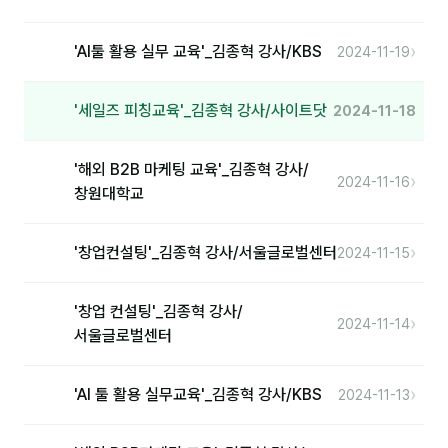
커뮤니티
토크
›
'AI툴 활용 실무 교육'_김종혁 강사/KBS
2024-11-19
문서자료실
'세일즈 피칭교육'_김종혁 강사/사이트닷
2024-11-18
영상자료실
AI 웹앱
'해외 B2B 마케팅 교육'_김종혁 강사/
›
2024-11-16
창원대학교
등급 · 포인트
›
'창업컨설팅'_김종혁 강사/서울글로벌센터
2024-11-15
문의
1:1 문의
'창업 컨설팅'_김종혁 강사/
›
2024-11-14
서울글로벌센터
공지사항
자주 묻는 질문
›
'AI 툴 활용 실무교육'_김종혁 강사/KBS
2024-11-13