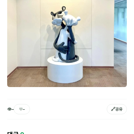
김종무
김지혜
김휘
노준영
Maria
민광동
박혜랑
안정미
오미영
👁
♥
🔗
–
–
공유
윤석현
은종성