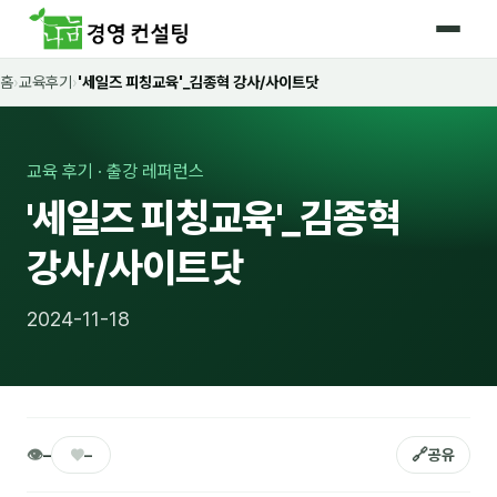
홈
›
교육후기
›
'세일즈 피칭교육'_김종혁 강사/사이트닷
홈
커리큘럼
교육 후기 · 출강 레퍼런스
🛡️ 법정 의무교육 4종
'세일즈 피칭교육'_김종혁
🤖 AI · IT 교육
17
강사/사이트닷
📈 마케팅 · 영업
18
2024-11-18
🤝 B2B 세일즈
13
💼 비즈니스 스킬
13
🧭 경영전략 · 트렌드
8
👁
♥
🔗
–
–
공유
🌏 글로벌 비즈니스
10