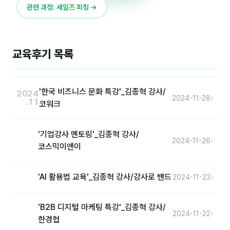
관련 과정: 세일즈 피칭 →
후기
대면교육 후기
교육후기 목록
담당자·교육생 피드백
고객사 레퍼런스
'한국 비즈니스 문화 특강'_김종혁 강사/
2024
›
2024-11-28
.11
코워크
온라인강의 수강 후기
'기업강사 멘토링'_김종혁 강사/
AI입문
›
2024-11-26
코스믹이앤이
AI툴
›
'AI 활용법 교육'_김종혁 강사/강사로 밴드
2024-11-23
전체 도구
'B2B 디지털 마케팅 특강'_김종혁 강사/
미팅·보고
›
2024-11-22
한경협
제안·영업