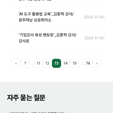
'AI 도구 활용법 교육'_김종혁 강사/
›
2024-11-04
광주하남 상공회의소
'기업강사 육성 멘토링'_김종혁 강사/
›
2024-11-03
강사로
…
…
‹
1
11
12
13
14
15
74
›
자주 묻는 질문