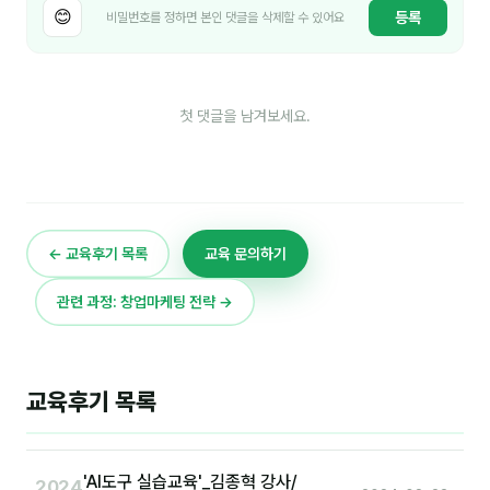
이상미
😊
등록
비밀번호를 정하면 본인 댓글을 삭제할 수 있어요
이미루
이옥겸
첫 댓글을 남겨보세요.
이인우
임아라
전승빈
← 교육후기 목록
교육 문의하기
정일영
관련 과정: 창업마케팅 전략 →
조안나
조은아
교육후기 목록
진나하
최지혜
'AI도구 실습교육'_김종혁 강사/
2024
홍은표