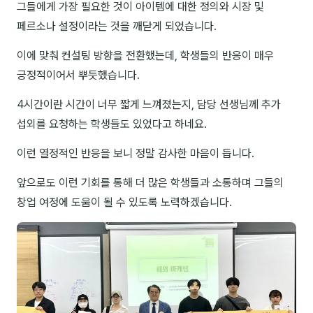
그들에게 가장 필요한 것이 아이템에 대한 정의와 시장 및
NEW
온라인강의
페르소나 설정이라는 것을 깨닫게 되었습니다.
📈 B2B 마케팅
3
이에 맞춰 컨설팅 방향을 전환했는데, 학생들의 반응이 매우
긍정적이어서 뿌듯했습니다.
🤖 AI 실무
2
4시간이란 시간이 너무 짧게 느껴졌는지, 담당 선생님께 추가
🧭 기획·전략
1
섭외를 요청하는 학생들도 있었다고 하네요.
이런 열정적인 반응을 보니 정말 감사한 마음이 듭니다.
강사
앞으로도 이런 기회를 통해 더 많은 학생들과 소통하며 그들의
김종혁
창업 여정에 도움이 될 수 있도록 노력하겠습니다.
구자룡
김경태
김소연
김의중