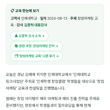
🎓 강사육성 · 교수법
4
📋 교육 한눈에 보기
🏭 산업 특화
5
고객사
인제대학교 ·
일자
2024-08-13 ·
주제
창업마케팅 교
육 ·
강사
김종혁 대표강사
💻 IT · 디지털
8
👤 김종혁 강사 소개 →
🎬 영상 · 콘텐츠
4
📚 관련 과정: 창업마케팅 전략 →
📊 프레젠테이션 · 기획
11
🗂 ‘창업마케팅 교육’ 다른 후기 →
🚀 창업 · 커리어
13
🗣️ 외국어 강의
2
오늘은 경남 김해에 위치한 인제대학교에서 '인제대학교
링크사업단' 주최로 '인제학생 창업클럽' 학생들을 대상으로 '창업
👥 리더십 · 조직
14
마케팅' 교육과 컨설팅을 진행했습니다.
📚 인문학 · 교양
7
원래는 창업 아이템의 해외 마케팅과 해외 진출 전략을 주제로
🤲 협력강사 과정
15
준비했지만, 현장에서 학생들과의 질의응답을 통해 현재