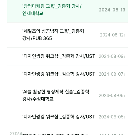
커뮤니티
'창업마케팅 교육'_김종혁 강사/
2024-08-13
인제대학교
토크
문서자료실
'세일즈의 성공법칙 교육'_김종혁
›
2024-08-12
영상자료실
강사/PUB 365
AI 웹앱
›
'디자인씽킹 워크샵'_김종혁 강사/UST
2024-08-09
등급 · 포인트
›
'디자인씽킹 워크샵'_김종혁 강사/UST
2024-08-07
문의
1:1 문의
'AI를 활용한 영상제작 실습'_김종혁
›
2024-08-06
강사/수성대학교
공지사항
자주 묻는 질문
›
'디자인씽킹 워크샵'_김종혁 강사/UST
2024-08-05
2024