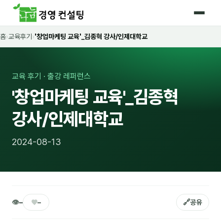
홈
›
교육후기
›
'창업마케팅 교육'_김종혁 강사/인제대학교
홈
커리큘럼
교육 후기 · 출강 레퍼런스
🛡️ 법정 의무교육 4종
'창업마케팅 교육'_김종혁
🤖 AI · IT 교육
17
강사/인제대학교
📈 마케팅 · 영업
18
2024-08-13
🤝 B2B 세일즈
13
💼 비즈니스 스킬
13
🧭 경영전략 · 트렌드
8
👁
♥
🔗
–
–
공유
🌏 글로벌 비즈니스
10