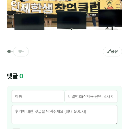
김종무
김지혜
김휘
노준영
Maria
👁
♥
🔗
–
–
공유
민광동
박혜랑
댓글
0
안정미
오미영
윤석현
은종성