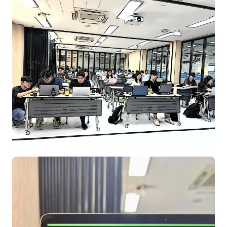
후기
대면교육 후기
담당자·교육생 피드백
고객사 레퍼런스
온라인강의 수강 후기
AI입문
AI툴
전체 도구
미팅·보고
제안·영업