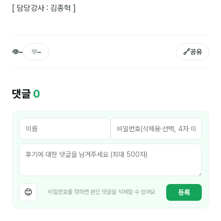
커뮤니티
[ 담당강사 : 김종혁 ]
토크
문서자료실
👁
♥
🔗
–
–
공유
영상자료실
AI 웹앱
댓글
0
등급 · 포인트
문의
1:1 문의
공지사항
자주 묻는 질문
😊
등록
비밀번호를 정하면 본인 댓글을 삭제할 수 있어요