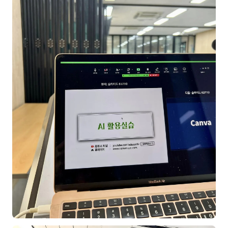
이상미
이미루
이옥겸
이인우
임아라
전승빈
정일영
조안나
조은아
진나하
최지혜
홍은표