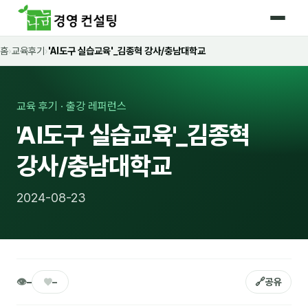
홈
›
교육후기
›
'AI도구 실습교육'_김종혁 강사/충남대학교
홈
커리큘럼
교육 후기 · 출강 레퍼런스
🛡️ 법정 의무교육 4종
'AI도구 실습교육'_김종혁
🤖 AI · IT 교육
17
강사/충남대학교
📈 마케팅 · 영업
18
2024-08-23
🤝 B2B 세일즈
13
💼 비즈니스 스킬
13
🧭 경영전략 · 트렌드
8
👁
♥
🔗
–
–
공유
🌏 글로벌 비즈니스
10