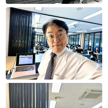
김종무
김지혜
김휘
노준영
Maria
민광동
박혜랑
안정미
오미영
윤석현
은종성