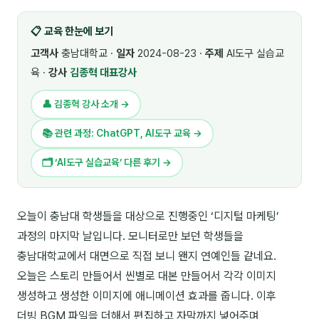
🎓 강사육성 · 교수법
4
📋 교육 한눈에 보기
🏭 산업 특화
5
고객사
충남대학교 ·
일자
2024-08-23 ·
주제
AI도구 실습교
육 ·
강사
김종혁 대표강사
💻 IT · 디지털
8
👤 김종혁 강사 소개 →
🎬 영상 · 콘텐츠
4
📚 관련 과정: ChatGPT, AI도구 교육 →
📊 프레젠테이션 · 기획
11
🗂 ‘AI도구 실습교육’ 다른 후기 →
🚀 창업 · 커리어
13
🗣️ 외국어 강의
2
오늘이 충남대 학생들을 대상으로 진행중인 ‘디지털 마케팅’
과정의 마지막 날입니다. 모니터로만 보던 학생들을
👥 리더십 · 조직
14
충남대학교에서 대면으로 직접 보니 왠지 연예인들 같네요.
📚 인문학 · 교양
7
오늘은 스토리 만들어서 씬별로 대본 만들어서 각각 이미지
생성하고 생성한 이미지에 애니메이션 효과를 줍니다. 이후
🤲 협력강사 과정
15
더빙,BGM 파일을 더해서 편집하고 자막까지 넣어주며