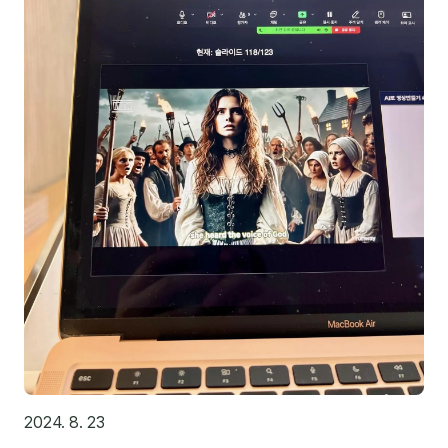
분석
마케팅
재무·계약
B2B 영업도구
일정
지식
용어사전
트렌드 리포트
칼럼
2024. 8. 23