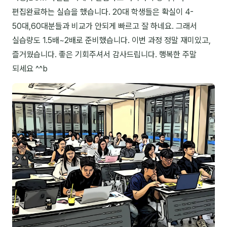
편집완료하는 실습을 했습니다. 20대 학생들은 확실이 4-
NEW
온라인강의
50대,60대분들과 비교가 안되게 빠르고 잘 하네요. 그래서
📈 B2B 마케팅
3
실습량도 1.5배~2배로 준비했습니다. 이번 과정 정말 재미있고,
즐거웠습니다. 좋은 기회주셔서 감사드립니다. 행복한 주말
🤖 AI 실무
2
되세요 ^^b
🧭 기획·전략
1
강사
김종혁
구자룡
김경태
김소연
김의중