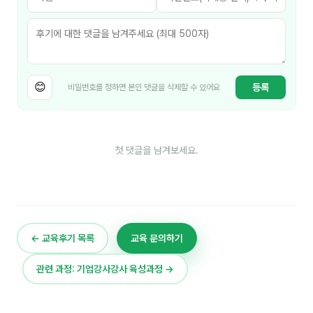
이상미
이미루
이옥겸
😊
이인우
등록
비밀번호를 정하면 본인 댓글을 삭제할 수 있어요
임아라
전승빈
첫 댓글을 남겨보세요.
정일영
조안나
조은아
← 교육후기 목록
교육 문의하기
진나하
관련 과정: 기업강사강사 육성과정 →
최지혜
홍은표