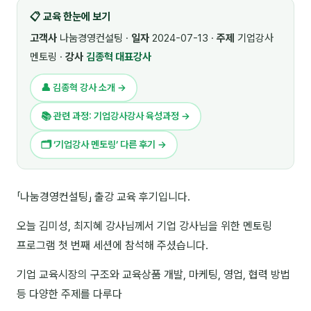
📋 교육 한눈에 보기
🎓 강사육성 · 교수법
4
고객사
나눔경영컨설팅 ·
일자
2024-07-13 ·
주제
기업강사
🏭 산업 특화
5
멘토링 ·
강사
김종혁 대표강사
💻 IT · 디지털
8
👤 김종혁 강사 소개 →
🎬 영상 · 콘텐츠
4
📚 관련 과정: 기업강사강사 육성과정 →
📊 프레젠테이션 · 기획
11
🗂 ‘기업강사 멘토링’ 다른 후기 →
🚀 창업 · 커리어
13
「나눔경영컨설팅」 출강 교육 후기입니다.
🗣️ 외국어 강의
2
오늘 김미성, 최지혜 강사님께서 기업 강사님을 위한 멘토링
👥 리더십 · 조직
14
프로그램 첫 번째 세션에 참석해 주셨습니다.
📚 인문학 · 교양
7
기업 교육시장의 구조와 교육상품 개발, 마케팅, 영업, 협력 방법
등 다양한 주제를 다루다
🤲 협력강사 과정
15