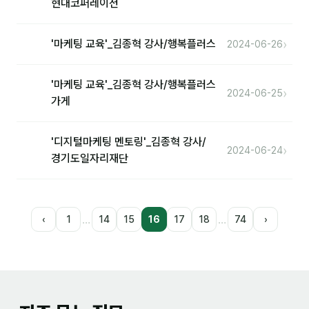
현대코퍼레이션
›
'마케팅 교육'_김종혁 강사/행복플러스
2024-06-26
'마케팅 교육'_김종혁 강사/행복플러스
›
2024-06-25
가게
'디지털마케팅 멘토링'_김종혁 강사/
›
2024-06-24
경기도일자리재단
…
…
‹
1
14
15
16
17
18
74
›