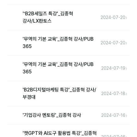
분석
'‘B2B세일즈 특강'_김종혁
›
2024-07-20
강사/LX판토스
마케팅
재무·계약
'무역의 기본 교육'_김종혁 강사/PUB
›
2024-07-20
365
B2B 영업도구
일정
'무역의 기본 교육'_김종혁 강사/PUB
›
2024-07-19
365
지식
'B2B디지털마케팅 특강'_김종혁 강사/
›
용어사전
2024-07-18
부경대
트렌드 리포트
›
'기업강사 멘토링'_김종혁 강사
2024-07-16
칼럼
'챗GPT와 AI도구 활용법 특강'_김종혁