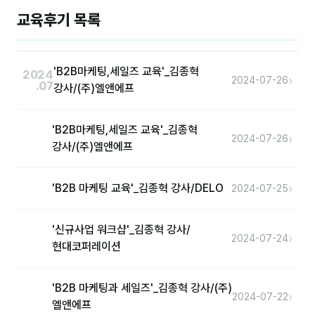
교육후기 목록
후기
대면교육 후기
'B2B마케팅,세일즈 교육'_김종혁
2024
›
2024-07-26
.07
강사/(주)엘앤에프
담당자·교육생 피드백
고객사 레퍼런스
'B2B마케팅,세일즈 교육'_김종혁
›
2024-07-26
강사/(주)엘앤에프
온라인강의 수강 후기
›
'B2B 마케팅 교육'_김종혁 강사/DELO
AI입문
2024-07-25
AI툴
'신규사업 워크샵'_김종혁 강사/
›
2024-07-24
현대코퍼레이션
전체 도구
미팅·보고
'B2B 마케팅과 세일즈'_김종혁 강사/(주)
›
2024-07-22
엘앤에프
제안·영업