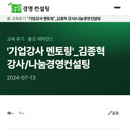
홈
›
교육후기
›
'기업강사 멘토링'_김종혁 강사/나눔경영컨설팅
홈
커리큘럼
교육 후기 · 출강 레퍼런스
'기업강사 멘토링'_김종혁
🛡️ 법정 의무교육 4종
강사/나눔경영컨설팅
🤖 AI · IT 교육
17
📈 마케팅 · 영업
18
2024-07-13
🤝 B2B 세일즈
13
💼 비즈니스 스킬
13
🧭 경영전략 · 트렌드
8
👁
♥
🔗
–
–
공유
🌏 글로벌 비즈니스
10