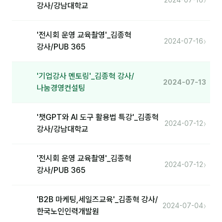
›
2024-07-16
커뮤니티
강사/강남대학교
토크
'전시회 운영 교육촬영'_김종혁
›
2024-07-16
문서자료실
강사/PUB 365
영상자료실
'기업강사 멘토링'_김종혁 강사/
AI 웹앱
2024-07-13
나눔경영컨설팅
등급 · 포인트
'챗GPT와 AI 도구 활용법 특강'_김종혁
›
2024-07-12
강사/강남대학교
문의
💰 교육 견적 계산기
'전시회 운영 교육촬영'_김종혁
›
2024-07-12
1:1 문의
강사/PUB 365
공지사항
'B2B 마케팅,세일즈교육'_김종혁 강사/
›
2024-07-04
자주 묻는 질문
한국노인인력개발원