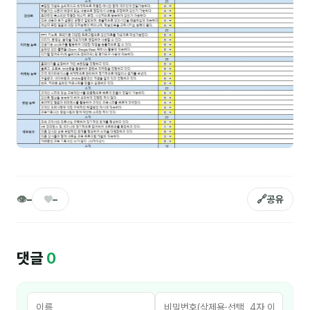
김종무
김지혜
김휘
노준영
Maria
민광동
박혜랑
👁
♥
🔗
–
–
공유
안정미
오미영
댓글
0
윤석현
은종성