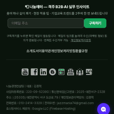
📮 나눔레터 — 격주 B2B·AI 실무 인사이트
용어 하나 깊이 파기 · 현장 적용 팁 · 기업교육 트렌드를 2주에 한 번 보내드립니다
구독하기
구독하기를 누르면 확인 메일이 발송됩니다 · 메일의 링크를 눌러야 수신(마케팅 정보) 동
의가 완료됩니다 · 언제든 수신거부 가능 ·
개인정보처리방침
소개
도서
이용약관
개인정보처리방침
환불규정
나눔경영컨설팅 | 대표 : 김종혁
사업자등록번호 : 220-09-52390 | 통신판매업신고번호 : 2025-대전서구-2328
주소 : (35335) 대전광역시 서구 도산로 79 / 개인정보관리책임자 : 김종혁
전화번호 : 010-2414-3329 | 전자우편 : jazzmania74@gmail.com
호스팅서비스 제공자 : Google LLC (Firebase Hosting)