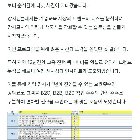
보니 순식간에 다섯 시간이 지나갔습니다.
NEW
온라인강의
강사님들께서는 기업교육 시장의 트렌드와 니즈를 분석하며
📈 B2B 마케팅
3
강사로서의 역량과 상품성을 강화할 수 있는 솔루션을 만들기
시작하셨습니다.
🤖 AI 실무
2
이번 프로그램을 위해 많은 시간과 노력을 쏟았던 것 같습니다.
🧭 기획·전략
1
특히 저의 13년간의 교육 진행 백데이터를 엑셀로 정리해 트렌드
강사
분석을 해보니 여러 시사점과 인사이트가 도출되었습니다.
김종혁
이를 통해 기업 강사가 1년에 진행할 수 있는 교육횟수와
강의료로 고객을 B2C, B2B, B2G 직업 수주와 간접 수주로
구자룡
구분하여 연차별 전략을 수립하는 데 많은 도움이 되었습니다
김경태
김소연
김의중